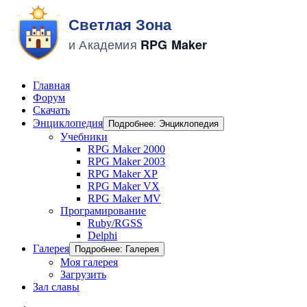
Главная
Форум
Скачать
Энциклопедия
Подробнее: Энциклопедия
Учебники
RPG Maker 2000
RPG Maker 2003
RPG Maker XP
RPG Maker VX
RPG Maker MV
Програмирование
Ruby/RGSS
Delphi
Галерея
Подробнее: Галерея
Моя галерея
Загрузить
Зал славы