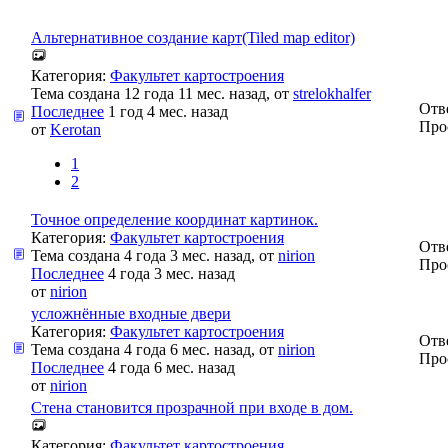
Альтернативное создание карт(Tiled map editor)
Категория:
Факультет картостроения
Тема создана 12 года 11 мес. назад, от
strelokhalfer
Отв
Последнее
1 год 4 мес. назад
Про
от
Kerotan
1
2
Точное определение координат картинок.
Категория:
Факультет картостроения
Отв
Тема создана 4 года 3 мес. назад, от
nirion
Про
Последнее
4 года 3 мес. назад
от
nirion
усложнённые входные двери
Категория:
Факультет картостроения
Отв
Тема создана 4 года 6 мес. назад, от
nirion
Про
Последнее
4 года 6 мес. назад
от
nirion
Стена становится прозрачной при входе в дом.
Категория:
Факультет картостроения