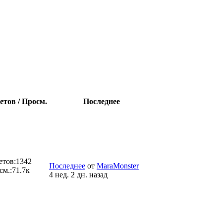
етов / Просм.
Последнее
етов:
1342
Последнее
от
MaraMonster
см.:
71.7к
4 нед. 2 дн. назад