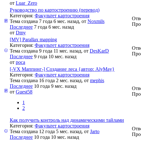
от
Luar_Zero
Руководство по картостроению (перевод)
Категория:
Факультет картостроения
Отв
Тема создана 7 года 6 мес. назад, от
Noxmils
Про
Последнее
7 года 6 мес. назад
от
Dmy
[MV] Parallax mapping
Категория:
Факультет картостроения
Отв
Тема создана 9 года 11 мес. назад, от
DesKarD
Про
Последнее
9 года 10 мес. назад
от
poca
[-VX Маппинг-] Создание леса {автор: AlyMay}
Категория:
Факультет картостроения
Тема создана 16 года 2 мес. назад, от
mephis
Последнее
10 года 9 мес. назад
Отв
от
Guest58
Про
1
2
Как получить контроль над динамическими тайлами
Категория:
Факультет картостроения
Отв
Тема создана 12 года 5 мес. назад, от
Jarto
Про
Последнее
10 года 10 мес. назад