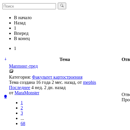
В начало
Назад
1
Вперед
В конец
1
Тема
Отв
Маппинг-тред
Категория:
Факультет картостроения
Тема создана 16 года 2 мес. назад, от
mephis
Последнее
4 нед. 2 дн. назад
от
MaraMonster
Отв
Про
1
2
3
...
68