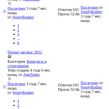
Последнее
от
Последнее
3 года 7 мес.
Ответов:
103
VeselyRodger
назад
Просм.:
52.8к
3 года 7 мес.
от
VeselyRodger
назад
1
2
3
...
6
Проект месяца: 2022
Категория:
Конкурсы и
голосования
Тема создана 4 года 6 мес.
назад, от
AnnTenna
Последнее
от
Последнее
3 года 7 мес.
Ответов:
103
VeselyRodger
назад
Просм.:
52.8к
3 года 7 мес.
от
VeselyRodger
назад
1
2