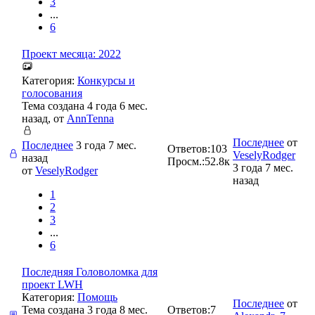
3
...
6
Проект месяца: 2022
Категория:
Конкурсы и
голосования
Тема создана 4 года 6 мес.
назад, от
AnnTenna
Последнее
от
Последнее
3 года 7 мес.
Ответов:
103
VeselyRodger
назад
Просм.:
52.8к
3 года 7 мес.
от
VeselyRodger
назад
1
2
3
...
6
Последняя Головоломка для
проект LWH
Категория:
Помощь
Последнее
от
Тема создана 3 года 8 мес.
Ответов:
7