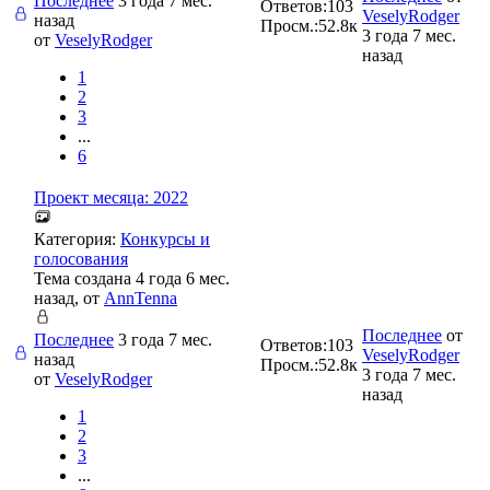
Последнее
3 года 7 мес.
Ответов:
103
VeselyRodger
назад
Просм.:
52.8к
3 года 7 мес.
от
VeselyRodger
назад
1
2
3
...
6
Проект месяца: 2022
Категория:
Конкурсы и
голосования
Тема создана 4 года 6 мес.
назад, от
AnnTenna
Последнее
от
Последнее
3 года 7 мес.
Ответов:
103
VeselyRodger
назад
Просм.:
52.8к
3 года 7 мес.
от
VeselyRodger
назад
1
2
3
...