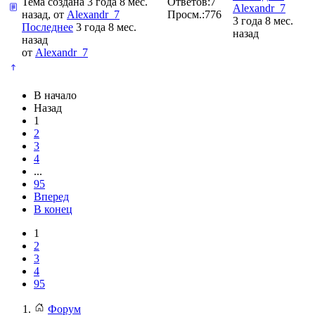
Тема создана 3 года 8 мес.
Ответов:
7
Alexandr_7
назад, от
Alexandr_7
Просм.:
776
3 года 8 мес.
Последнее
3 года 8 мес.
назад
назад
от
Alexandr_7
В начало
Назад
1
2
3
4
...
95
Вперед
В конец
1
2
3
4
95
Форум