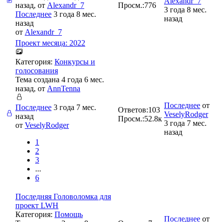
Alexandr_7
назад, от
Alexandr_7
Просм.:
776
3 года 8 мес.
Последнее
3 года 8 мес.
назад
назад
от
Alexandr_7
Проект месяца: 2022
Категория:
Конкурсы и
голосования
Тема создана 4 года 6 мес.
назад, от
AnnTenna
Последнее
от
Последнее
3 года 7 мес.
Ответов:
103
VeselyRodger
назад
Просм.:
52.8к
3 года 7 мес.
от
VeselyRodger
назад
1
2
3
...
6
Последняя Головоломка для
проект LWH
Категория:
Помощь
Последнее
от