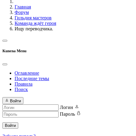
Главная
Форум
Гильдия мастеров
Команда ждёт героя
Ищу переводчика.
Kunena Menu
Оглавление
Последние темы
Правила
Поиск
Войти
Логин
Пароль
Войти