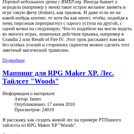
Перевод небольшого урока с RMXP.org
. Иногда бывает у
игродела (например у меня) такое острое желание заиметь в
игре такую фичу (feature), как прыжок. И даже если не на
какой-нибудь кнопке, то хотя бы как ивент, чтобы, подойдя к
нему, персонаж перепрыгнул с одного уступа на другой, с
одной кочки на следующую. Что-то подобное вы могли видеть
во многих играх, лишенных действия прыжка, например в
Grandia 2 или Breath of Fire IV. Этот урок расскажет вам как
без особых усилий и сторонних скриптов можно сделать этот
заветный магический трамплин.
Подробнее
Маппинг для RPG Maker XP. Лес.
Тайлсет "Woods"
Информация о материале
Автор:
James
Опубликовано: 17 июня 2010
Просмотров: 24019
Я расскажу, как создать живой лес на примере РТПшного
тайлсета из RPG Maker XP "Woods".