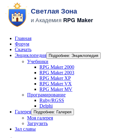
Главная
Форум
Скачать
Энциклопедия
Подробнее: Энциклопедия
Учебники
RPG Maker 2000
RPG Maker 2003
RPG Maker XP
RPG Maker VX
RPG Maker MV
Програмирование
Ruby/RGSS
Delphi
Галерея
Подробнее: Галерея
Моя галерея
Загрузить
Зал славы