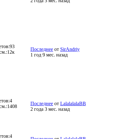
2 года 3 мес. назад
етов:
93
Последнее
от
SirAndriy
см.:
12к
1 год 9 мес. назад
етов:
4
Последнее
от
LalalalalaBB
см.:
1408
2 года 3 мес. назад
етов:
4
Последнее
от
LalalalalaBB