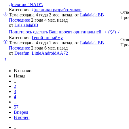
Дневник "NAD".
Категория:
Дневники разработчиков
Отв
Тема создана 4 года 2 мес. назад, от
LalalalalaBB
Про
Последнее
2 года 4 мес. назад
от
LalalalalaBB
Попытаюсь сделать Ваш проект оригинальней ¯\_(ツ)_/
Категория:
Герой по найму.
Отв
Тема создана 4 года 1 мес. назад, от
LalalalalaBB
Про
Последнее
2 года 6 мес. назад
от
Dreafun_LittleAndroidAA72
В начало
Назад
1
2
3
4
...
57
Вперед
В конец
1