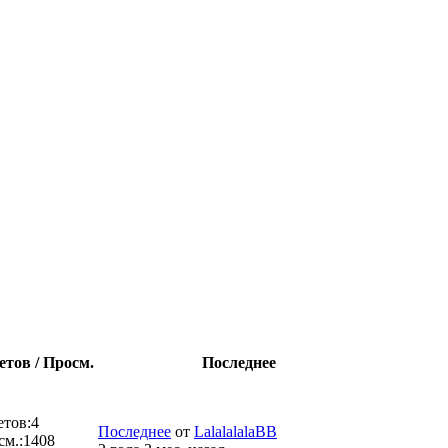
етов / Просм.
Последнее
етов:
4
Последнее
от
LalalalalaBB
см.:
1408