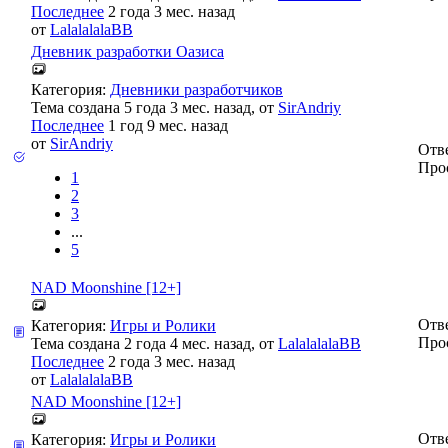
Последнее
2 года 3 мес. назад
от
LalalalalaBB
Дневник разработки Оазиса
Категория:
Дневники разработчиков
Тема создана 5 года 3 мес. назад, от
SirAndriy
Последнее
1 год 9 мес. назад
от
SirAndriy
Отв
Про
1
2
3
...
5
NAD Moonshine [12+]
Отв
Категория:
Игры и Ролики
Про
Тема создана 2 года 4 мес. назад, от
LalalalalaBB
Последнее
2 года 3 мес. назад
от
LalalalalaBB
NAD Moonshine [12+]
Отв
Категория:
Игры и Ролики