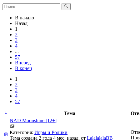
В начало
Назад
1
2
3
4
...
57
Вперед
В конец
1
2
3
4
57
Тема
Отв
NAD Moonshine [12+]
Отв
Категория:
Игры и Ролики
Про
Тема создана 2 года 4 мес. назад, от
LalalalalaBB