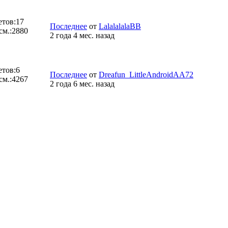
етов:
17
Последнее
от
LalalalalaBB
см.:
2880
2 года 4 мес. назад
етов:
6
Последнее
от
Dreafun_LittleAndroidAA72
см.:
4267
2 года 6 мес. назад