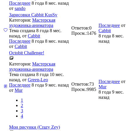
Последнее
8 года 8 мес. назад
от
sando
Зарисовки Cabbit KusSv
Категория:
Мастерская
художника-аниматора
Последнее
от
Ответов:
0
Тема создана 8 года 8 мес.
Cabbit
Просм.:
1476
назад, от
Cabbit
8 года 8 мес.
Последнее
8 года 8 мес. назад
назад
от
Cabbit
Octobit Challenge!
Категория:
Мастерская
художника-аниматора
Тема создана 8 года 10 мес.
назад, от
Green-Leo
Последнее
от
Ответов:
73
Последнее
8 года 9 мес. назад
Mur
Просм.:
9985
от
Mur
8 года 9 мес.
назад
1
2
3
4
Мои рисунки (Crazy Zey)