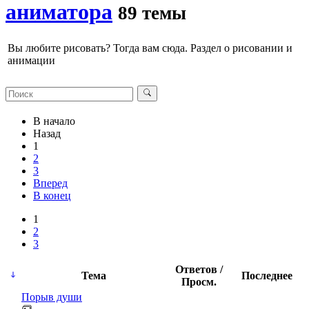
аниматора
89 темы
Вы любите рисовать? Тогда вам сюда. Раздел о рисовании и
анимации
В начало
Назад
1
2
3
Вперед
В конец
1
2
3
Ответов /
Тема
Последнее
Просм.
Порыв души