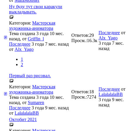
от
MaraMonster
Ну буду тут свои каракули
выкладывать.
Категория:
Мастерская
художника-аниматора
Последнее
от
Тема создана 3 года 10 мес.
Ответов:
29
Alx_Yago
назад, от
Griffin_l
Просм.:
16.3к
3 года 7 мес.
Последнее
3 года 7 мес. назад
назад
от
Alx_Yago
1
2
Первый раз рисовал.
Категория:
Мастерская
Последнее
от
Ответов:
18
художника-аниматора
LalalalalaBB
Просм.:
7274
Тема создана 3 года 10 мес.
3 года 9 мес.
назад, от
Sumaren
назад
Последнее
3 года 9 мес. назад
от
LalalalalaBB
Октобит 2021
Категория:
Мастерская