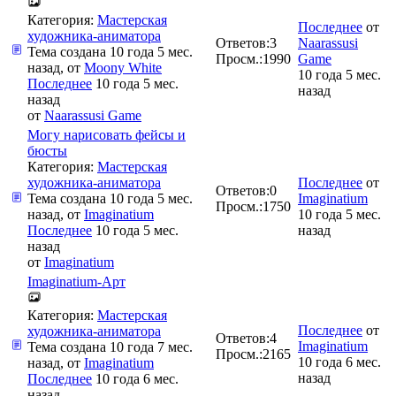
Категория:
Мастерская
Последнее
от
художника-аниматора
Ответов:
3
Naarassusi
Тема создана 10 года 5 мес.
Просм.:
1990
Game
назад, от
Moony White
10 года 5 мес.
Последнее
10 года 5 мес.
назад
назад
от
Naarassusi Game
Могу нарисовать фейсы и
бюсты
Категория:
Мастерская
художника-аниматора
Последнее
от
Ответов:
0
Тема создана 10 года 5 мес.
Imaginatium
Просм.:
1750
назад, от
Imaginatium
10 года 5 мес.
Последнее
10 года 5 мес.
назад
назад
от
Imaginatium
Imaginatium-Арт
Категория:
Мастерская
Последнее
от
художника-аниматора
Ответов:
4
Imaginatium
Тема создана 10 года 7 мес.
Просм.:
2165
10 года 6 мес.
назад, от
Imaginatium
назад
Последнее
10 года 6 мес.
назад