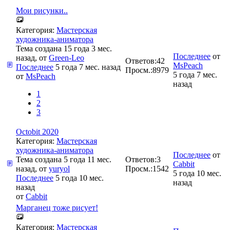
Мои рисунки..
Категория:
Мастерская
художника-аниматора
Тема создана 15 года 3 мес.
Последнее
от
назад, от
Green-Leo
Ответов:
42
MsPeach
Последнее
5 года 7 мес. назад
Просм.:
8979
5 года 7 мес.
от
MsPeach
назад
1
2
3
Octobit 2020
Категория:
Мастерская
художника-аниматора
Последнее
от
Тема создана 5 года 11 мес.
Ответов:
3
Cabbit
назад, от
yuryol
Просм.:
1542
5 года 10 мес.
Последнее
5 года 10 мес.
назад
назад
от
Cabbit
Марганец тоже рисует!
Категория:
Мастерская