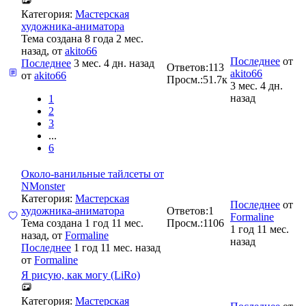
Категория:
Мастерская
художника-аниматора
Тема создана 8 года 2 мес.
назад, от
akito66
Последнее
от
Последнее
3 мес. 4 дн. назад
Ответов:
113
akito66
от
akito66
Просм.:
51.7к
3 мес. 4 дн.
назад
1
2
3
...
6
Около-ванильные тайлсеты от
NMonster
Категория:
Мастерская
Последнее
от
художника-аниматора
Ответов:
1
Formaline
Тема создана 1 год 11 мес.
Просм.:
1106
1 год 11 мес.
назад, от
Formaline
назад
Последнее
1 год 11 мес. назад
от
Formaline
Я рисую, как могу (LiRo)
Категория:
Мастерская