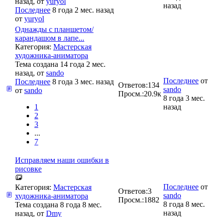
назад, от
yuryol
назад
Последнее
8 года 2 мес. назад
от
yuryol
Однажды с планшетом/
карандашом в лапе...
Категория:
Мастерская
художника-аниматора
Тема создана 14 года 2 мес.
назад, от
sando
Последнее
от
Последнее
8 года 3 мес. назад
Ответов:
134
sando
от
sando
Просм.:
20.9к
8 года 3 мес.
1
назад
2
3
...
7
Исправляем наши ошибки в
рисовке
Последнее
от
Категория:
Мастерская
Ответов:
3
sando
художника-аниматора
Просм.:
1882
8 года 8 мес.
Тема создана 8 года 8 мес.
назад
назад, от
Dmy