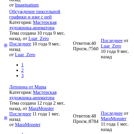
от
Imaginatium
Обсуждение пиксельной
графики и иже с ней
Категория:
Мастерская
художника-аниматора
Тема создана 10 года 9 мес.
назад, от
Luar_Zero
Последнее
от
Ответов:
40
Последнее
10 года 9 мес.
Luar_Zero
Просм.:
7560
назад
10 года 9 мес.
от
Luar_Zero
назад
1
2
3
Лепнина от Мары
Категория:
Мастерская
художника-аниматора
Тема создана 12 года 2 мес.
назад, от
MaraMonster
Последнее
от
Последнее
11 года 1 мес.
Ответов:
48
MaraMonster
назад
Просм.:
8784
11 года 1 мес.
от
MaraMonster
назад