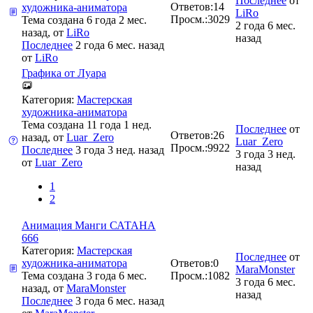
Последнее
от
Ответов:
14
художника-аниматора
LiRo
Просм.:
3029
Тема создана 6 года 2 мес.
2 года 6 мес.
назад, от
LiRo
назад
Последнее
2 года 6 мес. назад
от
LiRo
Графика от Луара
Категория:
Мастерская
художника-аниматора
Тема создана 11 года 1 нед.
Последнее
от
Ответов:
26
назад, от
Luar_Zero
Luar_Zero
Просм.:
9922
Последнее
3 года 3 нед. назад
3 года 3 нед.
от
Luar_Zero
назад
1
2
Анимация Манги САТАНА
666
Категория:
Мастерская
Последнее
от
художника-аниматора
Ответов:
0
MaraMonster
Тема создана 3 года 6 мес.
Просм.:
1082
3 года 6 мес.
назад, от
MaraMonster
назад
Последнее
3 года 6 мес. назад