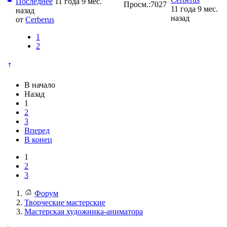
Последнее
11 года 9 мес.
Просм.:
7027
11 года 9 мес.
назад
назад
от
Cerberus
1
2
В начало
Назад
1
2
3
Вперед
В конец
1
2
3
Форум
Творческие мастерские
Мастерская художника-аниматора