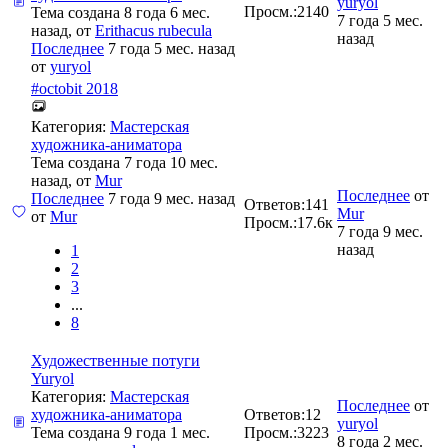
yuryol
Просм.:
2140
Тема создана 8 года 6 мес.
7 года 5 мес.
назад, от
Erithacus rubecula
назад
Последнее
7 года 5 мес. назад
от
yuryol
#octobit 2018
Категория:
Мастерская
художника-аниматора
Тема создана 7 года 10 мес.
назад, от
Mur
Последнее
от
Последнее
7 года 9 мес. назад
Ответов:
141
Mur
от
Mur
Просм.:
17.6к
7 года 9 мес.
назад
1
2
3
...
8
Художественные потуги
Yuryol
Категория:
Мастерская
Последнее
от
художника-аниматора
Ответов:
12
yuryol
Тема создана 9 года 1 мес.
Просм.:
3223
8 года 2 мес.