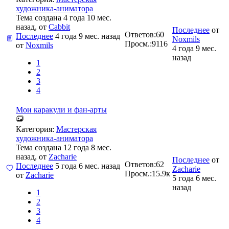
художника-аниматора
Тема создана 4 года 10 мес.
назад, от
Cabbit
Последнее
от
Ответов:
60
Последнее
4 года 9 мес. назад
Noxmils
Просм.:
9116
от
Noxmils
4 года 9 мес.
назад
1
2
3
4
Мои каракули и фан-арты
Категория:
Мастерская
художника-аниматора
Тема создана 12 года 8 мес.
назад, от
Zacharie
Последнее
от
Ответов:
62
Последнее
5 года 6 мес. назад
Zacharie
Просм.:
15.9к
от
Zacharie
5 года 6 мес.
назад
1
2
3
4