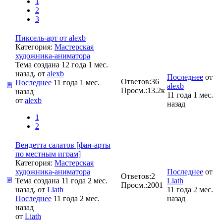
1
2
3
Пиксель-арт от alexb
Категория:
Мастерская
художника-аниматора
Тема создана 12 года 1 мес.
назад, от
alexb
Последнее
от
Ответов:
36
Последнее
11 года 1 мес.
alexb
Просм.:
13.2к
назад
11 года 1 мес.
от
alexb
назад
1
2
Вендетта салатов [фан-арты
по местным играм]
Категория:
Мастерская
художника-аниматора
Последнее
от
Ответов:
2
Тема создана 11 года 2 мес.
Liath
Просм.:
2001
назад, от
Liath
11 года 2 мес.
Последнее
11 года 2 мес.
назад
назад
от
Liath