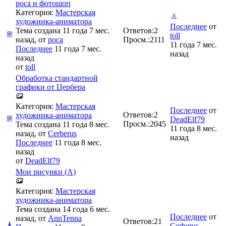
poca и фотошоп
Категория:
Мастерская
художника-аниматора
Последнее
от
Тема создана 11 года 7 мес.
Ответов:
2
toll
назад, от
poca
Просм.:
2111
11 года 7 мес.
Последнее
11 года 7 мес.
назад
назад
от
toll
Обработка стандартной
графики от Цербера
Категория:
Мастерская
Последнее
от
Ответов:
2
художника-аниматора
DeadElf79
Просм.:
2045
Тема создана 11 года 8 мес.
11 года 8 мес.
назад, от
Cerberus
назад
Последнее
11 года 8 мес.
назад
от
DeadElf79
Мои рисунки (А)
Категория:
Мастерская
художника-аниматора
Тема создана 14 года 6 мес.
Последнее
от
назад, от
AnnTenna
Ответов:
21
Cerberus