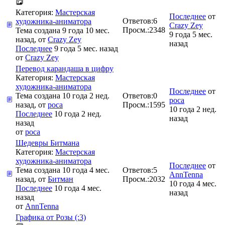
Категория:
Мастерская
Последнее
от
Ответов:
6
художника-аниматора
Crazy Zey
Просм.:
2348
Тема создана 9 года 10 мес.
9 года 5 мес.
назад, от
Crazy Zey
назад
Последнее
9 года 5 мес. назад
от
Crazy Zey
Перевод карандаша в цифру
Категория:
Мастерская
художника-аниматора
Последнее
от
Тема создана 10 года 2 нед.
Ответов:
0
poca
назад, от
poca
Просм.:
1595
10 года 2 нед.
Последнее
10 года 2 нед.
назад
назад
от
poca
Шедевры Битмана
Категория:
Мастерская
художника-аниматора
Последнее
от
Тема создана 10 года 4 мес.
Ответов:
5
AnnTenna
назад, от
Битман
Просм.:
2032
10 года 4 мес.
Последнее
10 года 4 мес.
назад
назад
от
AnnTenna
Графика от Розы (:3)