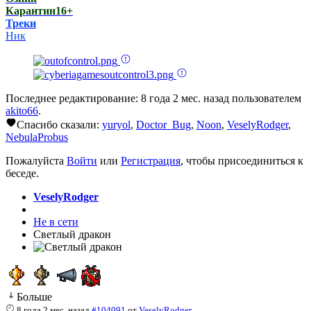
Карантин16+
Треки
Ник
Последнее редактирование: 8 года 2 мес. назад пользователем
akito66
.
Спасибо сказали:
yuryol
,
Doctor_Bug
,
Noon
,
VeselyRodger
,
NebulaProbus
Пожалуйста
Войти
или
Регистрация
, чтобы присоединиться к
беседе.
VeselyRodger
Не в сети
Светлый дракон
Больше
8 года 2 мес. назад
#104091
от
VeselyRodger