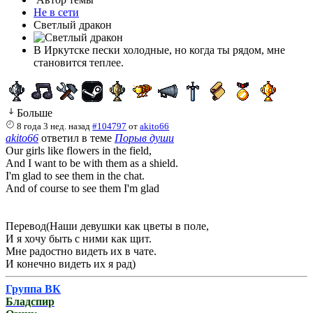
Не в сети
Светлый дракон
В Иркутске пески холодные, но когда ты рядом, мне
становится теплее.
Больше
8 года 3 нед. назад
#104797
от
akito66
akito66
ответил в теме
Порыв души
Our girls like flowers in the field,
And I want to be with them as a shield.
I'm glad to see them in the chat.
And of course to see them I'm glad
Перевод(Наши девушки как цветы в поле,
И я хочу быть с ними как щит.
Мне радостно видеть их в чате.
И конечно видеть их я рад)
Группа ВК
Бладспир