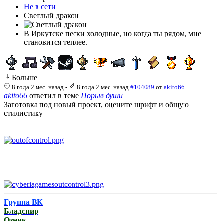
Не в сети
Светлый дракон
В Иркутске пески холодные, но когда ты рядом, мне
становится теплее.
Больше
8 года 2 мес. назад
-
8 года 2 мес. назад
#104089
от
akito66
akito66
ответил в теме
Порыв души
Заготовка под новый проект, оцените шрифт и общую
стилистику
Группа ВК
Бладспир
Озник