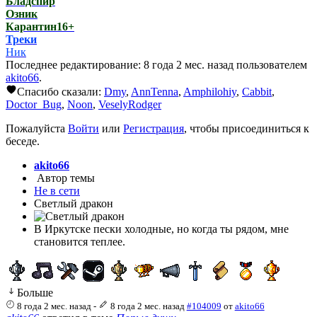
Бладспир
Озник
Карантин16+
Треки
Ник
Последнее редактирование: 8 года 2 мес. назад пользователем
akito66
.
Спасибо сказали:
Dmy
,
AnnTenna
,
Amphilohiy
,
Cabbit
,
Doctor_Bug
,
Noon
,
VeselyRodger
Пожалуйста
Войти
или
Регистрация
, чтобы присоединиться к
беседе.
akito66
Автор темы
Не в сети
Светлый дракон
В Иркутске пески холодные, но когда ты рядом, мне
становится теплее.
Больше
8 года 2 мес. назад
-
8 года 2 мес. назад
#104009
от
akito66