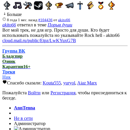
Больше
8 года 1 мес. назад
#104436
от
akito66
akito66
ответил в теме
Порыв души
Вот мой трек, не для игр. Просто для души. Кто будет
использовать пожалуйста но указывайте Rock hell - akito66
cloud.mail.ru/public/Etpz/LwKYuxG7B
Группа ВК
Бладспир
Озник
Карантин16+
Треки
Ник
Спасибо сказали:
Kouta555
,
yuryol
,
Aiaz Marx
Пожалуйста
Войти
или
Регистрация
, чтобы присоединиться к
беседе.
AnnTenna
Не в сети
Администратор