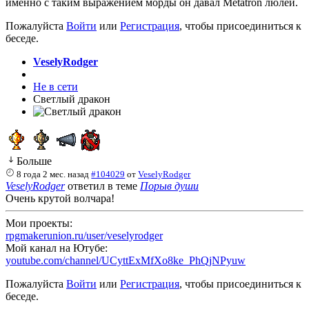
именно с таким выражением морды он давал Metatron люлей.
Пожалуйста
Войти
или
Регистрация
, чтобы присоединиться к
беседе.
VeselyRodger
Не в сети
Светлый дракон
Больше
8 года 2 мес. назад
#104029
от
VeselyRodger
VeselyRodger
ответил в теме
Порыв души
Очень крутой волчара!
Мои проекты:
rpgmakerunion.ru/user/veselyrodger
Мой канал на Ютубе:
youtube.com/channel/UCyttExMfXo8ke_PhQjNPyuw
Пожалуйста
Войти
или
Регистрация
, чтобы присоединиться к
беседе.