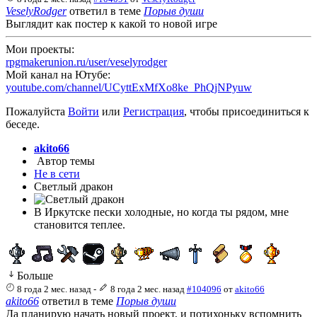
VeselyRodger
ответил в теме
Порыв души
Выглядит как постер к какой то новой игре
Мои проекты:
rpgmakerunion.ru/user/veselyrodger
Мой канал на Ютубе:
youtube.com/channel/UCyttExMfXo8ke_PhQjNPyuw
Пожалуйста
Войти
или
Регистрация
, чтобы присоединиться к
беседе.
akito66
Автор темы
Не в сети
Светлый дракон
В Иркутске пески холодные, но когда ты рядом, мне
становится теплее.
Больше
8 года 2 мес. назад
-
8 года 2 мес. назад
#104096
от
akito66
akito66
ответил в теме
Порыв души
Да планирую начать новый проект, и потихоньку вспомнить