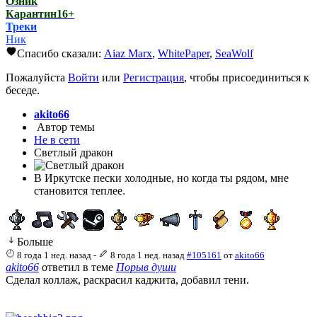
Озник
Карантин16+
Треки
Ник
Спасибо сказали:
Aiaz Marx
,
WhitePaper
,
SeaWolf
Пожалуйста
Войти
или
Регистрация
, чтобы присоединиться к
беседе.
akito66
Автор темы
Не в сети
Светлый дракон
В Иркутске пески холодные, но когда ты рядом, мне
становится теплее.
Больше
8 года 1 нед. назад
-
8 года 1 нед. назад
#105161
от
akito66
akito66
ответил в теме
Порыв души
Сделал коллаж, раскрасил каджита, добавил тени.