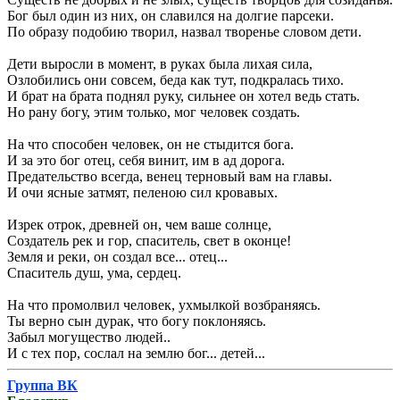
Бог был один из них, он славился на долгие парсеки.
По образу подобию творил, назвал творенье словом дети.
Дети выросли в момент, в руках была лихая сила,
Озлобились они совсем, беда как тут, подкралась тихо.
И брат на брата поднял руку, сильнее он хотел ведь стать.
Но рану богу, этим только, мог человек создать.
На что способен человек, он не стыдится бога.
И за это бог отец, себя винит, им в ад дорога.
Предательство всегда, венец терновый вам на главы.
И очи ясные затмят, пеленою сил кровавых.
Изрек отрок, древней он, чем ваше солнце,
Создатель рек и гор, спаситель, свет в оконце!
Земля и реки, он создал все... отец...
Спаситель душ, ума, сердец.
На что промолвил человек, ухмылкой возбраняясь.
Ты верно сын дурак, что богу поклоняясь.
Забыл могущество людей..
И с тех пор, сослал на землю бог... детей...
Группа ВК