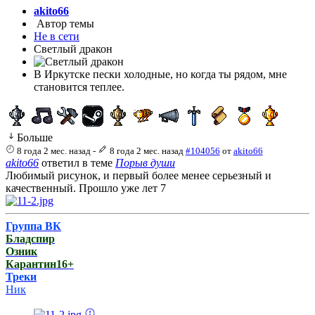
akito66
Автор темы
Не в сети
Светлый дракон
В Иркутске пески холодные, но когда ты рядом, мне
становится теплее.
Больше
8 года 2 мес. назад
-
8 года 2 мес. назад
#104056
от
akito66
akito66
ответил в теме
Порыв души
Любимый рисунок, и первый более менее серьезный и
качественный. Прошло уже лет 7
Группа ВК
Бладспир
Озник
Карантин16+
Треки
Ник