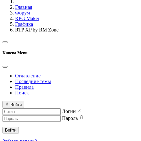
Главная
Форум
RPG Maker
Графика
RTP XP by RM Zone
Kunena Menu
Оглавление
Последние темы
Правила
Поиск
Войти
Логин
Пароль
Войти