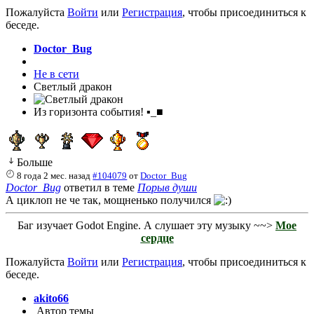
Пожалуйста
Войти
или
Регистрация
, чтобы присоединиться к
беседе.
Doctor_Bug
Не в сети
Светлый дракон
Из горизонта события! ▪_■
Больше
8 года 2 мес. назад
#104079
от
Doctor_Bug
Doctor_Bug
ответил в теме
Порыв души
А циклоп не че так, мощненько получился
Баг изучает Godot Engine. А слушает эту музыку ~~>
Мое
сердце
Пожалуйста
Войти
или
Регистрация
, чтобы присоединиться к
беседе.
akito66
Автор темы