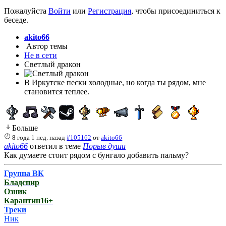
Пожалуйста
Войти
или
Регистрация
, чтобы присоединиться к
беседе.
akito66
Автор темы
Не в сети
Светлый дракон
В Иркутске пески холодные, но когда ты рядом, мне
становится теплее.
Больше
8 года 1 нед. назад
#105162
от
akito66
akito66
ответил в теме
Порыв души
Как думаете стоит рядом с бунгало добавить пальму?
Группа ВК
Бладспир
Озник
Карантин16+
Треки
Ник