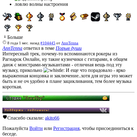
ловлю волны настроения
Больше
8 года 1 мес. назад
#104445
от
AnnTenna
AnnTenna
ответил в теме
Порыв души
Интересный трек, почему-то вспоминаются рокеры из
Рагнарок Онлайн, ну такие кузнечики с гитарами, в общем
данж с монстрами-музыкантами - отличная вещь под эту
музыку, прикольно
И еще что порадовало - ярко
выраженная концовка и заключение..хотя для игры это может
быть и не оч удобно в плане зацикливания, тем более музыка
короткая.
Спасибо сказали:
akito66
Пожалуйста
Войти
или
Регистрация
, чтобы присоединиться к
беседе.