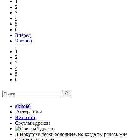
1
2
3
4
5
6
Вперед
В конец
1
2
3
4
5
6
akito66
Автор темы
Не в сети
Светлый дракон
В Иркутске пески холодные, но когда ты рядом, мне
становится теплее.