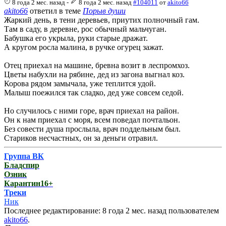
8 года 2 мес. назад
-
8 года 2 мес. назад
#104011
от
akito66
akito66
ответил в теме
Порыв души
Жаркий день, в тени деревьев, приутих полночный гам.
Там в саду, в деревне, рос обычный мальчуган.
Бабушка его укрыла, руки старые дражат.
А кругом росла малина, в ручке огурец зажат.
Отец приехал на машине, бревна возит в леспромхоз.
Цветы набухли на рябине, дед из загона выгнал коз.
Корова рядом замычала, уже теплится удой.
Малыш поежился так сладко, дед уже совсем седой.
Но случилось с ними горе, врач приехал на район.
Он к нам приехал с моря, всем поведал почтальон.
Без совести душа прослыла, врач поддельным был.
Стариков несчастных, он за деньги отравил.
Группа ВК
Бладспир
Озник
Карантин16+
Треки
Ник
Последнее редактирование: 8 года 2 мес. назад пользователем
akito66
.