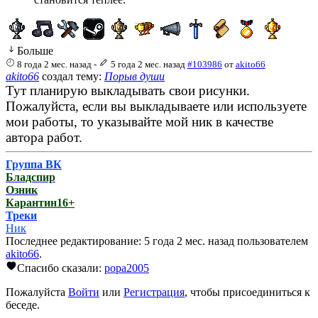
Больше
8 года 2 мес. назад
-
5 года 2 мес. назад
#103986
от
akito66
akito66
создал тему:
Порыв души
Тут планирую выкладывать свои рисунки.
Пожалуйста, если вы выкладываете или используете
мои работы, то указывайте мой ник в качестве
автора работ.
Группа ВК
Бладспир
Озник
Карантин16+
Треки
Ник
Последнее редактирование: 5 года 2 мес. назад пользователем
akito66
.
Спасибо сказали:
popa2005
Пожалуйста
Войти
или
Регистрация
, чтобы присоединиться к
беседе.