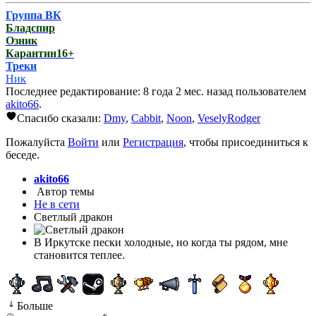
Группа ВК
Бладспир
Озник
Карантин16+
Треки
Ник
Последнее редактирование: 8 года 2 мес. назад пользователем
akito66
.
Спасибо сказали:
Dmy
,
Cabbit
,
Noon
,
VeselyRodger
Пожалуйста
Войти
или
Регистрация
, чтобы присоединиться к
беседе.
akito66
Автор темы
Не в сети
Светлый дракон
В Иркутске пески холодные, но когда ты рядом, мне
становится теплее.
Больше