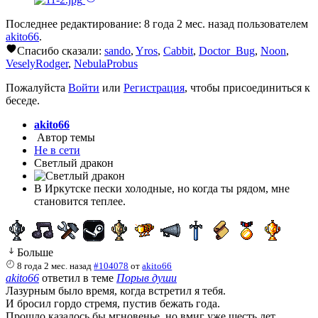
Последнее редактирование: 8 года 2 мес. назад пользователем
akito66
.
Спасибо сказали:
sando
,
Yros
,
Cabbit
,
Doctor_Bug
,
Noon
,
VeselyRodger
,
NebulaProbus
Пожалуйста
Войти
или
Регистрация
, чтобы присоединиться к
беседе.
akito66
Автор темы
Не в сети
Светлый дракон
В Иркутске пески холодные, но когда ты рядом, мне
становится теплее.
Больше
8 года 2 мес. назад
#104078
от
akito66
akito66
ответил в теме
Порыв души
Лазурным было время, когда встретил я тебя.
И бросил гордо стремя, пустив бежать года.
Прошло казалось бы мгновенье, но вмиг уже шесть лет.