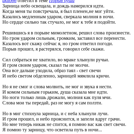
akito66
ответил в теме
Порыв души
Зарница небо освещала, и дождь намерился идти.
Когда меня ты повстречала, я был пленен,не мог уйти.
Казались медленным ударом, сверкала молния в ночи.
Но сердце сильно так стучало, не мог к тебе я подойти.
Решившись я в порыве мимолетном, решил слова произнести.
Но гром ударом сильным, громким, заставил все перенести.
Казалось вот скажу сейчас я, но гром ответил погоди.
Порыв прошел, я растерялся, говорил себе скажи.
Сил собраться не хватило, во мраке хлынули ручьи.
И гром своим ударом, сказал ты не молчи.
Она все дальше уходила, образ таял - свет свечи
И небо светом обделенно, зарницей мямлила кричи.
Но я не смог и слова молвить, не мог и звука я нести.
И комом сильным горьким, душа сказала мне идти.
Но ноги только лишь дрожали, молния как пуля мчи.
Слова мои ты передай, раз не могу я сам ползти.
Но в миг стихнула зарница, и с неба хлынули лучи.
И гром прошел, и небо прояснится, и запели вдруг грачи.
Но мне теперь никак не спится, я помню вас как свет свечи.
Я помню ту зарницу, что осветила путь в ночи...