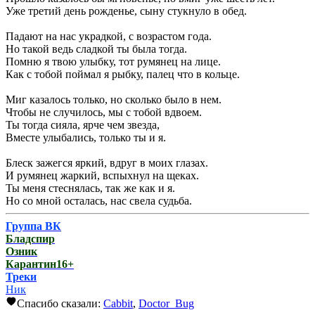
Уже третий день рожденье, сыну стукнуло в обед.
Падают на нас украдкой, с возрастом года.
Но такой ведь сладкой ты была тогда.
Помню я твою улыбку, тот румянец на лице.
Как с тобой поймал я рыбку, палец что в кольце.
Миг казалось только, но сколько было в нем.
Чтобы не случилось, мы с тобой вдвоем.
Ты тогда сияла, ярче чем звезда,
Вместе улыбались, только ты и я.
Блеск зажегся яркий, вдруг в моих глазах.
И румянец жаркий, вспыхнул на щеках.
Ты меня стеснялась, так же как и я.
Но со мной осталась, нас свела судьба.
Группа ВК
Бладспир
Озник
Карантин16+
Треки
Ник
Спасибо сказали:
Cabbit
,
Doctor_Bug