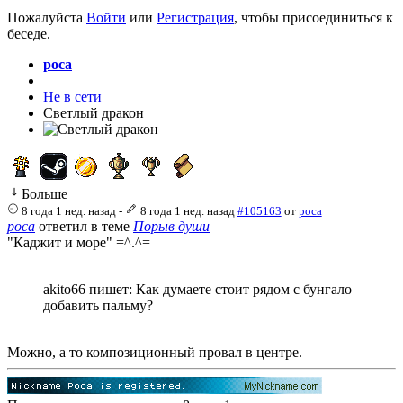
Пожалуйста
Войти
или
Регистрация
, чтобы присоединиться к
беседе.
poca
Не в сети
Светлый дракон
Больше
8 года 1 нед. назад
-
8 года 1 нед. назад
#105163
от
poca
poca
ответил в теме
Порыв души
"Каджит и море" =^.^=
akito66 пишет: Как думаете стоит рядом с бунгало
добавить пальму?
Можно, а то композиционный провал в центре.