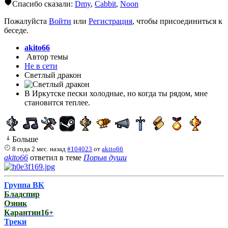
Спасибо сказали:
Dmy
,
Cabbit
,
Noon
Пожалуйста
Войти
или
Регистрация
, чтобы присоединиться к
беседе.
akito66
Автор темы
Не в сети
Светлый дракон
В Иркутске пески холодные, но когда ты рядом, мне
становится теплее.
Больше
8 года 2 мес. назад
#104023
от
akito66
akito66
ответил в теме
Порыв души
Группа ВК
Бладспир
Озник
Карантин16+
Треки