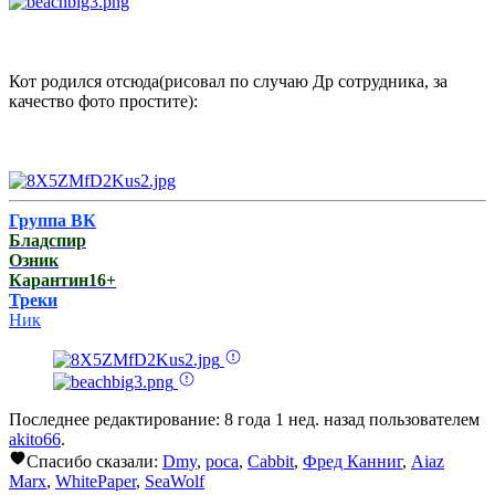
Кот родился отсюда(рисовал по случаю Др сотрудника, за
качество фото простите):
Группа ВК
Бладспир
Озник
Карантин16+
Треки
Ник
Последнее редактирование: 8 года 1 нед. назад пользователем
akito66
.
Спасибо сказали:
Dmy
,
poca
,
Cabbit
,
Фред Канниг
,
Aiaz
Marx
,
WhitePaper
,
SeaWolf