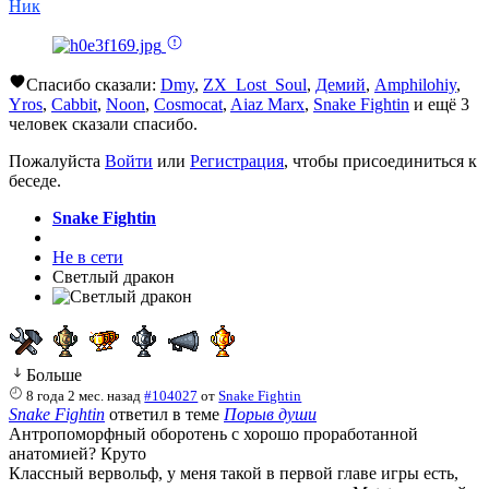
Ник
Спасибо сказали:
Dmy
,
ZX_Lost_Soul
,
Демий
,
Amphilohiy
,
Yros
,
Cabbit
,
Noon
,
Cosmocat
,
Aiaz Marx
,
Snake Fightin
и ещё 3
человек сказали спасибо.
Пожалуйста
Войти
или
Регистрация
, чтобы присоединиться к
беседе.
Snake Fightin
Не в сети
Светлый дракон
Больше
8 года 2 мес. назад
#104027
от
Snake Fightin
Snake Fightin
ответил в теме
Порыв души
Антропоморфный оборотень с хорошо проработанной
анатомией? Круто
Классный вервольф, у меня такой в первой главе игры есть,