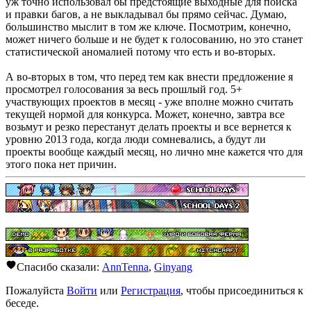
уж точно использовал бы предстоящие выходные для поиска
и правки багов, а не выкладывал бы прямо сейчас. Думаю,
большинство мыслит в том же ключе. Посмотрим, конечно,
может ничего больше и не будет к голосованию, но это станет
статистической аномалией потому что есть и во-вторых.
А во-вторых в том, что перед тем как внести предложение я
просмотрел голосования за весь прошлый год. 5+
участвующих проектов в месяц - уже вполне можно считать
текущей нормой для конкурса. Может, конечно, завтра все
возьмут и резко перестанут делать проекты и все вернется к
уровню 2013 года, когда люди сомневались, а будут ли
проекты вообще каждый месяц, но лично мне кажется что для
этого пока нет причин.
Спасибо сказали:
AnnTenna
,
Ginyang
Пожалуйста
Войти
или
Регистрация
, чтобы присоединиться к
беседе.