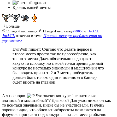
Кролик вашей мечты
Больше
11 года 4 мес. назад
-
11 года 4 мес. назад
#79050
от
JackCL
JackCL
ответил в теме
Проект месяца: предложения по
улучшению
EvilWolf пишет: Считаю что делать первое и
второе место просто так не целесообразно, как
точно заметил Джек обязательно надо давать
какую-то плюшку, но с моей точки зрения данный
конкурс не настолько значимый и масштабный что
бы вводить призы за 2 и 3 место, победитель
должен быть только один и именно его баннер
будет висеть на главной.
А я поспорю.
Что значит конкурс "не настолько
значимый и масштабный"? Для кого? Для участников он как-
то все-таки значимый, иначе бы не участвовали. И очень
хорошо видно, что обновления/проекты появляются на
форуме с прицелом под конкурс - в начале месяца обычно