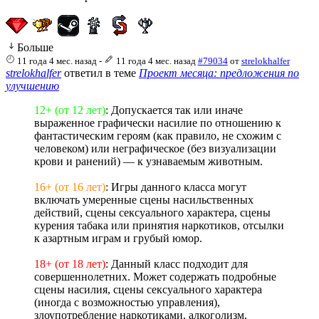
Больше
11 года 4 мес. назад
-
11 года 4 мес. назад
#79034
от
strelokhalfer
strelokhalfer
ответил в теме
Проект месяца: предложения по
улучшению
12+ (от 12 лет)
: Допускается так или иначе
выраженное графически насилие по отношению к
фантастическим героям (как правило, не схожим с
человеком) или неграфическое (без визуализации
крови и ранений) — к узнаваемым животным.
16+ (от 16 лет)
: Игры данного класса могут
включать умеренные сцены насильственных
действий, сцены сексуального характера, сцены
курения табака или принятия наркотиков, отсылки
к азартным играм и грубый юмор.
18+ (от 18 лет)
: Данный класс подходит для
совершеннолетних. Может содержать подробные
сцены насилия, сцены сексуального характера
(иногда с возможностью управления),
злоупотребление наркотиками, алкоголизм,