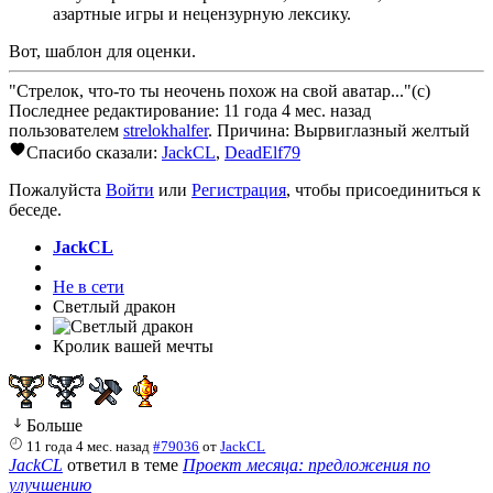
азартные игры и нецензурную лексику.
Вот, шаблон для оценки.
"Стрелок, что-то ты неочень похож на свой аватар..."(с)
Последнее редактирование: 11 года 4 мес. назад
пользователем
strelokhalfer
. Причина: Вырвиглазный желтый
Спасибо сказали:
JackCL
,
DeadElf79
Пожалуйста
Войти
или
Регистрация
, чтобы присоединиться к
беседе.
JackCL
Не в сети
Светлый дракон
Кролик вашей мечты
Больше
11 года 4 мес. назад
#79036
от
JackCL
JackCL
ответил в теме
Проект месяца: предложения по
улучшению