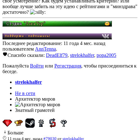
свое усмотрение? Как будем устанавливать критерии? Или
вообще лучше забить на эту идею с рейтингами и "минздрава"
достаточно?
Последнее редактирование: 11 года 4 мес. назад
пользователем
AnnTenna
.
Спасибо сказали:
DeadElf79
,
strelokhalfer
,
popa2005
Пожалуйста
Войти
или
Регистрация
, чтобы присоединиться к
беседе.
strelokhalfer
Не в сети
Архитектор миров
Знатный грамотей
Больше
11 года 4 мес. назад
#79030
от
strelokhalfer