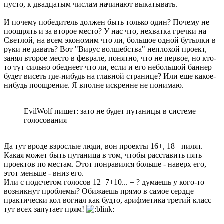
пусто, к двадцатым числам начинают выкатывать.
И почему победитель должен быть только один? Почему не
поощрять и за второе место? У нас что, нехватка гречки на
Светлой, на всем экономим что ли, большое одной бутылки в
руки не давать? Вот "Вирус волшебства" неплохой проект,
занял второе место в феврале, понятно, что не первое, но кто-
то тут сильно обеднеет что ли, если и его небольшой баннер
будет висеть где-нибудь на главной странице? Или еще какое-
нибудь поощрение. Я вполне искренне не понимаю.
EvilWolf пишет: зато не будет путаницы в системе
голосования
Да тут вроде взрослые люди, вон проекты 16+, 18+ пилят.
Какая может быть путаница в том, чтобы расставить пять
проектов по местам. Этот понравился больше - наверх его,
этот меньше - вниз его.
Или с подсчетом голосов 12+7+10... = ? думаешь у кого-то
возникнут проблемы? Обижаешь прямо в самое сердце
практически кол вогнал как будто, арифметика третий класс
тут всех запутает прям!