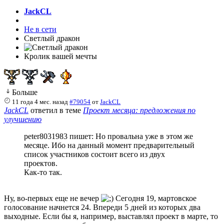
JackCL
Не в сети
Светлый дракон
Кролик вашей мечты
Больше
11 года 4 мес. назад
#79054
от
JackCL
JackCL
ответил в теме
Проект месяца: предложения по
улучшению
peter8031983 пишет: Но провальна уже в этом же
месяце. Ибо на данный момент предварительный
список участников состоит всего из двух
проектов.
Как-то так.
Ну, во-первых еще не вечер
Сегодня 19, мартовское
голосование начнется 24. Впереди 5 дней из которых два
выходные. Если бы я, например, выставлял проект в марте, то