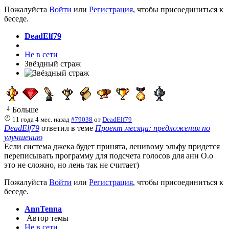
Пожалуйста
Войти
или
Регистрация
, чтобы присоединиться к
беседе.
DeadElf79
Не в сети
Звёздный страж
Больше
11 года 4 мес. назад
#79038
от
DeadElf79
DeadElf79
ответил в теме
Проект месяца: предложения по
улучшению
Если система джека будет принята, ленивому эльфу придется
переписывать программу для подсчета голосов для анн О.о
это не сложно, но лень так не считает)
Пожалуйста
Войти
или
Регистрация
, чтобы присоединиться к
беседе.
AnnTenna
Автор темы
Не в сети