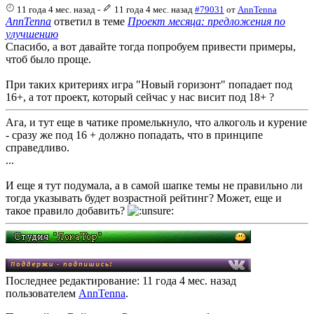
11 года 4 мес. назад
-
11 года 4 мес. назад
#79031
от
AnnTenna
AnnTenna
ответил в теме
Проект месяца: предложения по
улучшению
Спасибо, а вот давайте тогда попробуем привести примеры,
чтоб было проще.
При таких критериях игра "Новый горизонт" попадает под
16+, а тот проект, который сейчас у нас висит под 18+ ?
Ага, и тут еще в чатике промелькнуло, что алкоголь и курение
- сразу же под 16 + должно попадать, что в принципе
справедливо.
...
И еще я тут подумала, а в самой шапке темы не правильно ли
тогда указывать будет возрастной рейтинг? Может, еще и
такое правило добавить?
Последнее редактирование: 11 года 4 мес. назад
пользователем
AnnTenna
.