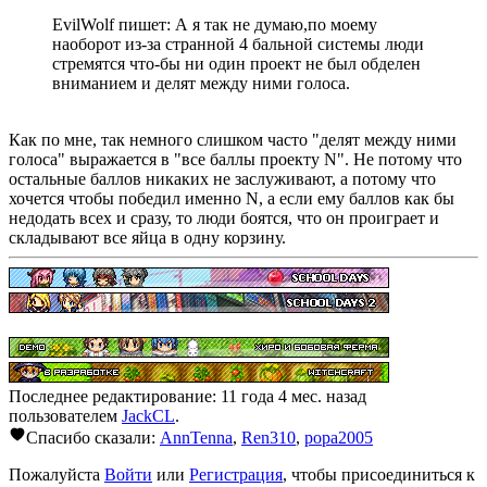
EvilWolf пишет: А я так не думаю,по моему
наоборот из-за странной 4 бальной системы люди
стремятся что-бы ни один проект не был обделен
вниманием и делят между ними голоса.
Как по мне, так немного слишком часто "делят между ними
голоса" выражается в "все баллы проекту N". Не потому что
остальные баллов никаких не заслуживают, а потому что
хочется чтобы победил именно N, а если ему баллов как бы
недодать всех и сразу, то люди боятся, что он проиграет и
складывают все яйца в одну корзину.
Последнее редактирование: 11 года 4 мес. назад
пользователем
JackCL
.
Спасибо сказали:
AnnTenna
,
Ren310
,
popa2005
Пожалуйста
Войти
или
Регистрация
, чтобы присоединиться к