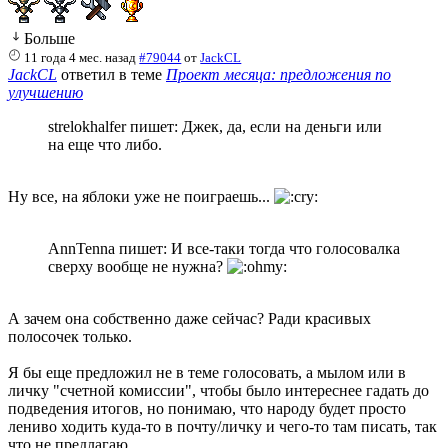
Больше
11 года 4 мес. назад
#79044
от
JackCL
JackCL
ответил в теме
Проект месяца: предложения по
улучшению
strelokhalfer пишет: Джек, да, если на деньги или
на еще что либо.
Ну все, на яблоки уже не поиграешь...
AnnTenna пишет: И все-таки тогда что голосовалка
сверху вообще не нужна?
А зачем она собственно даже сейчас? Ради красивых
полосочек только.
Я бы еще предложил не в теме голосовать, а мылом или в
личку "счетной комиссии", чтобы было интереснее гадать до
подведения итогов, но понимаю, что народу будет просто
лениво ходить куда-то в почту/личку и чего-то там писать, так
что не предлагаю.