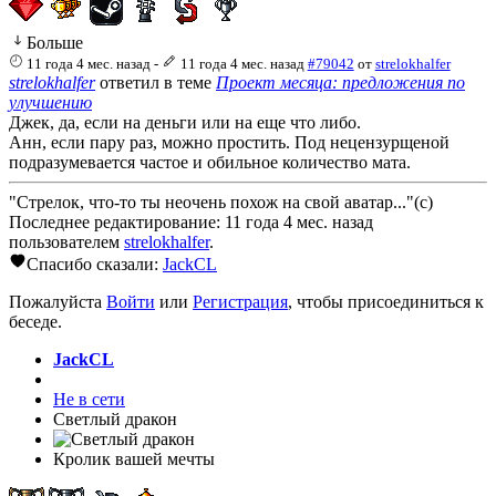
Больше
11 года 4 мес. назад
-
11 года 4 мес. назад
#79042
от
strelokhalfer
strelokhalfer
ответил в теме
Проект месяца: предложения по
улучшению
Джек, да, если на деньги или на еще что либо.
Анн, если пару раз, можно простить. Под нецензурщеной
подразумевается частое и обильное количество мата.
"Стрелок, что-то ты неочень похож на свой аватар..."(с)
Последнее редактирование: 11 года 4 мес. назад
пользователем
strelokhalfer
.
Спасибо сказали:
JackCL
Пожалуйста
Войти
или
Регистрация
, чтобы присоединиться к
беседе.
JackCL
Не в сети
Светлый дракон
Кролик вашей мечты