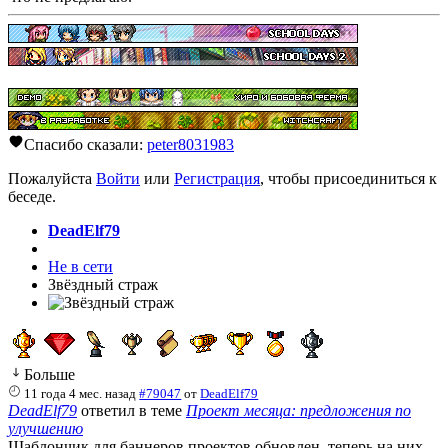
Спасибо сказали:
peter8031983
Пожалуйста
Войти
или
Регистрация
, чтобы присоединиться к
беседе.
DeadElf79
Не в сети
Звёздный страж
Больше
11 года 4 мес. назад
#79047
от
DeadElf79
DeadElf79
ответил в теме
Проект месяца: предложения по
улучшению
Шаблончик для баннеров проектов обновлен, теперь на них