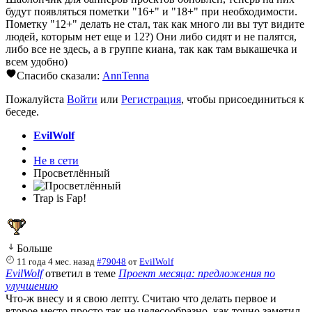
будут появляться пометки "16+" и "18+" при необходимости.
Пометку "12+" делать не стал, так как много ли вы тут видите
людей, которым нет еще и 12?) Они либо сидят и не палятся,
либо все не здесь, а в группе киана, так как там выкашечка и
всем удобно)
Спасибо сказали:
AnnTenna
Пожалуйста
Войти
или
Регистрация
, чтобы присоединиться к
беседе.
EvilWolf
Не в сети
Просветлённый
Trap is Fap!
Больше
11 года 4 мес. назад
#79048
от
EvilWolf
EvilWolf
ответил в теме
Проект месяца: предложения по
улучшению
Что-ж внесу и я свою лепту. Считаю что делать первое и
второе место просто так не целесообразно, как точно заметил