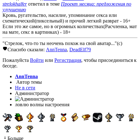
strelokhalfer
ответил в теме
Проект месяца: предложения по
улучшению
Кровь, ругательство, насилие, упоминание секса или
схематический(пиксельный) и прочий легкий разврат - 16+
Если это же самое, но в огромных количествах(Расчленка, мат
на мате, секс в картинках) - 18+
"Стрелок, что-то ты неочень похож на свой аватар..."(с)
Спасибо сказали:
AnnTenna
,
DeadElf79
Пожалуйста
Войти
или
Регистрация
, чтобы присоединиться к
беседе.
AnnTenna
Автор темы
Не в сети
Администратор
ловлю волны настроения
Больше