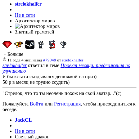
strelokhalfer
Не в сети
Архитектор миров
Знатный грамотей
Больше
11 года 4 мес. назад
#79049
от
strelokhalfer
strelokhalfer
ответил в теме
Проект месяца: предложения по
улучшению
Я бы кстати скидывался денюжкой на приз)
50 р в месяц не трудно ссудить)
"Стрелок, что-то ты неочень похож на свой аватар..."(с)
Пожалуйста
Войти
или
Регистрация
, чтобы присоединиться к
беседе.
JackCL
Не в сети
Светлый дракон