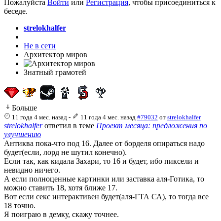
Пожалуйста
Войти
или
Регистрация
, чтобы присоединиться к
беседе.
strelokhalfer
Не в сети
Архитектор миров
Знатный грамотей
Больше
11 года 4 мес. назад
-
11 года 4 мес. назад
#79032
от
strelokhalfer
strelokhalfer
ответил в теме
Проект месяца: предложения по
улучшению
Антиква пока-что под 16. Далее от борделя опираться надо
будет(если, лорд не шутил конечно).
Если так, как кидала Захари, то 16 и будет, ибо пиксели и
невидно ничего.
А если полноценные картинки или заставка аля-Готика, то
можно ставить 18, хотя ближе 17.
Вот если секс интерактивен будет(аля-ГТА СА), то тогда все
18 точно.
Я поиграю в демку, скажу точнее.