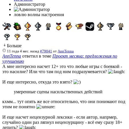
Администратор
ловлю волны настроения
Больше
11 года 4 мес. назад
#79041
от
AnnTenna
AnnTenna
ответил в теме
Проект месяца: предложения по
улучшению
А мне интересно насчет 12+ это что любые игры с боевкой -
это насилие? Или что там под ним подразумевается?
И еще интересно, откуда это взято?
умеренные сцены насильственных действий
кхмм... тут опять же все относительно, что они понимают под
этим не понятно
И еще насчет нецензурной лексики - если автор, напрмер,
случайно один раз ляпнул нецензурщину - всё ему сразу 18+
лепить?