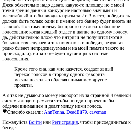
Джек обязательно надо давать какую-то плюшку, но с моей
точки зрения данный конкурс не настолько значимый и
масштабный что бы вводить призы за 2 и 3 место, победитель
должен быть только один и именно его баннер будет висеть на
главной. По этому почему бы просто не сделать обычное
голосование когда каждый отдает в шапке по одному голосу,
да, действительно плохо что интриги не получится (хотя в
большинстве случаев и так понятно кто победит, результат
редко бывает непредсказуемым и на моей памяти такого не
происходило), но зато не будет путаницы в системе
голосования.
Кроме того она, как мне кажется, создает явный
перекос голосов в сторону одного фаворита
месяца несколько обделяя вниманием другие
проекты.
А я так не думаю,по моему наоборот из-за странной 4 бальной
системы люди стремятся что-бы ни один проект не был
обделен вниманием и делят между ними голоса.
Спасибо сказали:
AnnTenna
,
DeadElf79
,
caveman
Пожалуйста
Войти
или
Регистрация
, чтобы присоединиться к
беседе.