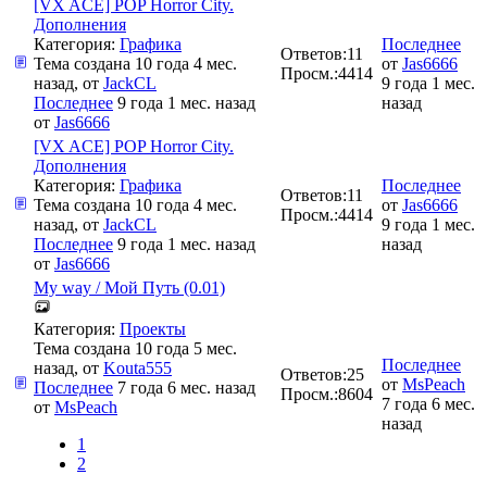
[VX ACE] POP Horror City.
Дополнения
Категория:
Графика
Последнее
Ответов:
11
Тема создана 10 года 4 мес.
от
Jas6666
Просм.:
4414
назад, от
JackCL
9 года 1 мес.
Последнее
9 года 1 мес. назад
назад
от
Jas6666
[VX ACE] POP Horror City.
Дополнения
Категория:
Графика
Последнее
Ответов:
11
Тема создана 10 года 4 мес.
от
Jas6666
Просм.:
4414
назад, от
JackCL
9 года 1 мес.
Последнее
9 года 1 мес. назад
назад
от
Jas6666
My way / Мой Путь (0.01)
Категория:
Проекты
Тема создана 10 года 5 мес.
Последнее
назад, от
Kouta555
Ответов:
25
от
MsPeach
Последнее
7 года 6 мес. назад
Просм.:
8604
7 года 6 мес.
от
MsPeach
назад
1
2