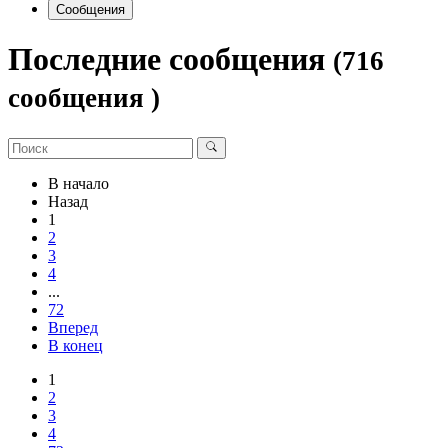
Сообщения
Последние сообщения
(716
сообщения )
В начало
Назад
1
2
3
4
...
72
Вперед
В конец
1
2
3
4