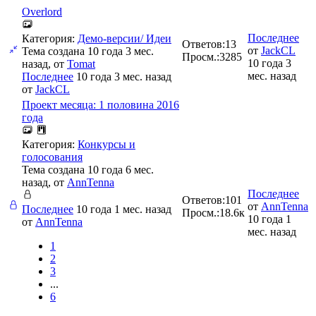
Overlord
Последнее
Категория:
Демо-версии/ Идеи
Ответов:
13
от
JackCL
Тема создана 10 года 3 мес.
Просм.:
3285
10 года 3
назад, от
Tomat
мес. назад
Последнее
10 года 3 мес. назад
от
JackCL
Проект месяца: 1 половина 2016
года
Категория:
Конкурсы и
голосования
Тема создана 10 года 6 мес.
назад, от
AnnTenna
Последнее
Ответов:
101
от
AnnTenna
Последнее
10 года 1 мес. назад
Просм.:
18.6к
10 года 1
от
AnnTenna
мес. назад
1
2
3
...
6