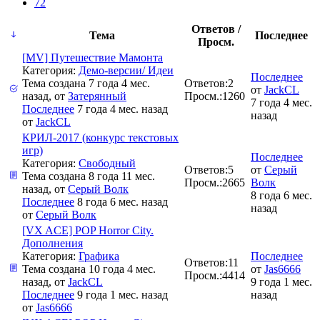
72
Ответов /
Тема
Последнее
Просм.
[MV] Путешествие Мамонта
Категория:
Демо-версии/ Идеи
Последнее
Тема создана 7 года 4 мес.
Ответов:
2
от
JackCL
назад, от
Затерянный
Просм.:
1260
7 года 4 мес.
Последнее
7 года 4 мес. назад
назад
от
JackCL
КРИЛ-2017 (конкурс текстовых
игр)
Последнее
Категория:
Свободный
Ответов:
5
от
Серый
Тема создана 8 года 11 мес.
Просм.:
2665
Волк
назад, от
Серый Волк
8 года 6 мес.
Последнее
8 года 6 мес. назад
назад
от
Серый Волк
[VX ACE] POP Horror City.
Дополнения
Категория:
Графика
Последнее
Ответов:
11
Тема создана 10 года 4 мес.
от
Jas6666
Просм.:
4414
назад, от
JackCL
9 года 1 мес.
Последнее
9 года 1 мес. назад
назад
от
Jas6666