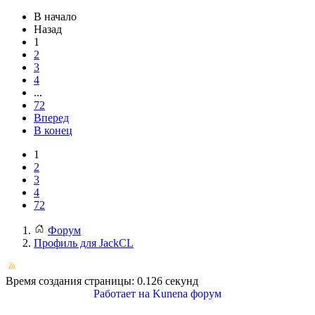
В начало
Назад
1
2
3
4
...
72
Вперед
В конец
1
2
3
4
72
Форум
Профиль для JackCL
Время создания страницы: 0.126 секунд
Работает на
Kunena форум