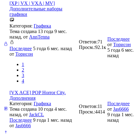
[XP | VX | VXA | MV]
Дополнительные наборы
графики
Категория:
Графика
Тема создана 13 года 9 мес.
назад, от
AnnTenna
Последнее
Ответов:
71
от
Торисон
Просм.:
92.1к
Последнее
5 года 6 мес. назад
5 года 6 мес.
от
Торисон
назад
1
2
3
4
[VX ACE] POP Horror City.
Дополнения
Категория:
Графика
Последнее
Ответов:
11
Тема создана 10 года 4 мес.
от
Jas6666
Просм.:
4414
назад, от
JackCL
9 года 1 мес.
Последнее
9 года 1 мес. назад
назад
от
Jas6666