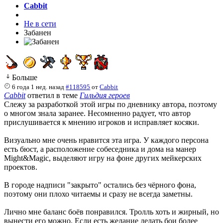
Cabbit
Не в сети
Забанен
Больше
6 года 1 нед. назад
#118595
от
Cabbit
Cabbit
ответил в теме
Гильдия героев
Слежу за разработкой этой игры по дневнику автора, поэтому
о многом знала заранее. Несомненно радует, что автор
прислушивается к мнению игроков и исправляет косяки.
Визуально мне очень нравится эта игра. У каждого персона
есть бюст, а расположение собеседника и дома на манер
Might&Magic, выделяют игру на фоне других мейкерских
проектов.
В городе надписи "закрыто" остались без чёрного фона,
поэтому они плохо читаемы и сразу не всегда заметны.
Лично мне баланс боёв понравился. Тролль хоть и жирный, но
вынести его можно. Если есть желание делать бои более