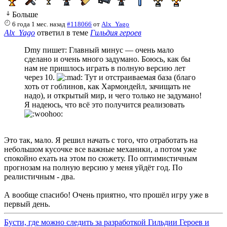
Больше
6 года 1 мес. назад
#118066
от
Alx_Yago
Alx_Yago
ответил в теме
Гильдия героев
Dmy пишет: Главный минус — очень мало
сделано и очень много задумано. Боюсь, как бы
нам не пришлось играть в полную версию лет
через 10.
Тут и отстраиваемая база (благо
хоть от гоблинов, как Хармондейл, зачищать не
надо), и открытый мир, и чего только не задумано!
Я надеюсь, что всё это получится реализовать
Это так, мало. Я решил начать с того, что отработать на
небольшом кусочке все важные механики, а потом уже
спокойно ехать на этом по сюжету. По оптимистичным
прогнозам на полную версию у меня уйдёт год. По
реалистичным - два.
А вообще спасибо! Очень приятно, что прошёл игру уже в
первый день.
Бусти, где можно следить за разработкой Гильдии Героев и