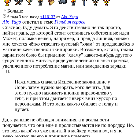
Больше
6 года 3 мес. назад
#116137
от
Alx_Yago
Alx_Yago
ответил в теме
Гильдия героев
Спасибо, буду думать. Это действительно не так просто,
найти грань, до которой стоит отстаивать собственные идеи.
Может, поломка вещей, например, и правда лишняя, однако
мне хочется чётко отделить лутовый "хлам" от продающейся в
магазине качественной экипировки. Возможно, кстати, таким
вариантом было бы придание "хламу" какого-нибудь другого
существенного минуса, вроде увеличенного шанса промаха,
увеличенного потребление магии, или замедления зарядки
ТП.
Нажимаешь сначала Исцеление заклинание у
Лори, затем нужно выбрать, кого лечить. Для
этого нужно нажимать кнопки вправо-влево у
тебя, и при этом двигается вверх-вниз курсор по
персонажам. И это меня как-то сбивает с толку и
путает.
Да, я раньше не обращал внимания, а в реальности
получается, что они ещё и пролистываются не по порядку. Но,
это ведь какой-то уже вшитый в мейкер механизм, и я не
знаю, можно ли его в принципе поменять.