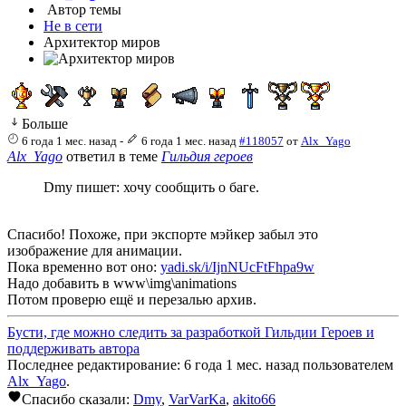
Автор темы
Не в сети
Архитектор миров
Больше
6 года 1 мес. назад
-
6 года 1 мес. назад
#118057
от
Alx_Yago
Alx_Yago
ответил в теме
Гильдия героев
Dmy пишет: хочу сообщить о баге.
Спасибо! Похоже, при экспорте мэйкер забыл это
изображение для анимации.
Пока временно вот оно:
yadi.sk/i/IjnNUcFtFhpa9w
Надо добавить в www\img\animations
Потом проверю ещё и перезалью архив.
Бусти, где можно следить за разработкой Гильдии Героев и
поддерживать автора
Последнее редактирование: 6 года 1 мес. назад пользователем
Alx_Yago
.
Спасибо сказали:
Dmy
,
VarVarKa
,
akito66