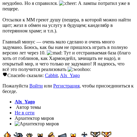
неудобно. Но я справился.
А лампы потратил уже в
пещере.
Отсылки к MM греют душу (пещера, в которой можно найти
щит; жезл в обмен на услугу в будущем; канделябр в
потерянном храме; и т.п.).
Главный минус — очень мало сделано и очень много
задумано. Боюсь, как бы нам не пришлось играть в полную
версию лет через 10.
Тут и отстраиваемая база (благо
хоть от гоблинов, как Хармондейл, зачищать не надо), и
открытый мир, и чего только не задумано! Я надеюсь, что
всё это получится реализовать
Спасибо сказали:
Cabbit
,
Alx_Yago
Пожалуйста
Войти
или
Регистрация
, чтобы присоединиться к
беседе.
Alx_Yago
Автор темы
Не в сети
Архитектор миров