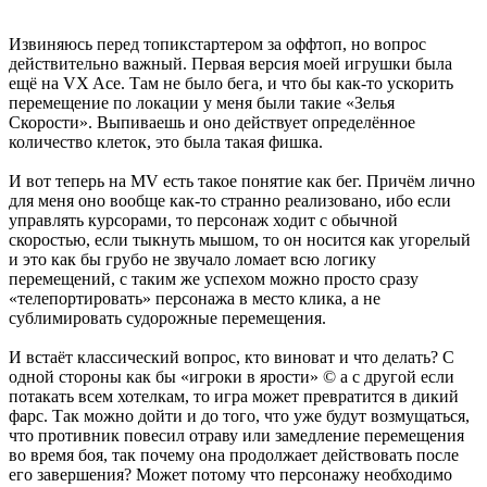
Извиняюсь перед топикстартером за оффтоп, но вопрос
действительно важный. Первая версия моей игрушки была
ещё на VX Ace. Там не было бега, и что бы как-то ускорить
перемещение по локации у меня были такие «Зелья
Скорости». Выпиваешь и оно действует определённое
количество клеток, это была такая фишка.
И вот теперь на MV есть такое понятие как бег. Причём лично
для меня оно вообще как-то странно реализовано, ибо если
управлять курсорами, то персонаж ходит с обычной
скоростью, если тыкнуть мышом, то он носится как угорелый
и это как бы грубо не звучало ломает всю логику
перемещений, с таким же успехом можно просто сразу
«телепортировать» персонажа в место клика, а не
сублимировать судорожные перемещения.
И встаёт классический вопрос, кто виноват и что делать? С
одной стороны как бы «игроки в ярости» © а с другой если
потакать всем хотелкам, то игра может превратится в дикий
фарс. Так можно дойти и до того, что уже будут возмущаться,
что противник повесил отраву или замедление перемещения
во время боя, так почему она продолжает действовать после
его завершения? Может потому что персонажу необходимо