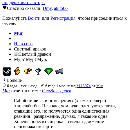
поддерживать автора
Спасибо сказали:
Dmy
,
akito66
Пожалуйста
Войти
или
Регистрация
, чтобы присоединиться к
беседе.
Mur
Не в сети
Светлый дракон
Мур? Мур! Мур.
Больше
6 года 1 мес. назад
-
6 года 1 мес. назад
#118074
от
Mur
Mur
ответил в теме
Гильдия героев
Cabbit пишет: - в помещениях (храме, пещере)
запрещён бег. Не знаю, чем руководствуются люди,
ставящие это, но получается одна единственная
реакция - раздражение. Думаю, я такая не одна.
Хочешь побесить игрока - замедли движение
персонажа по карте.