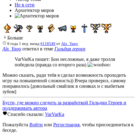
Не в сети
Архитектор миров
Больше
6 года 1 нед. назад
#118549
от
Alx_Yago
Alx_Yago
ответил в теме
Гильдия героев
VarVarKa пишет: Бои несложные, я даже тролля
победила (правда со второго раза)
Можно сказать, ради тебя я сделал возможность проходить
игру на повышенной сложность)) Вчера проверил, самому
понравилось [довольный смайлик в синяках и с выбитым
зубом]
Бусти, где можно следить за разработкой Гильдии Героев и
поддерживать автора
Спасибо сказали:
VarVarKa
Пожалуйста
Войти
или
Регистрация
, чтобы присоединиться к
беседе.