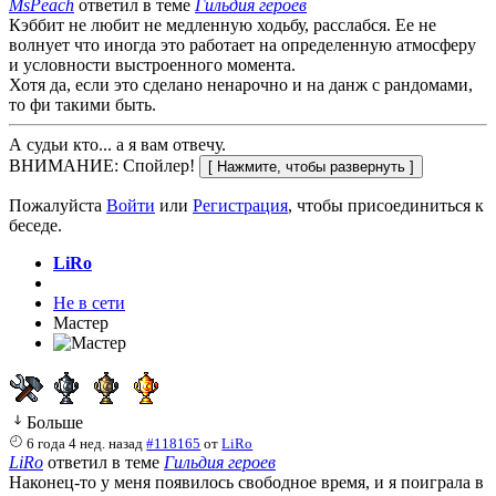
MsPeach
ответил в теме
Гильдия героев
Кэббит не любит не медленную ходьбу, расслабся. Ее не
волнует что иногда это работает на определенную атмосферу
и условности выстроенного момента.
Хотя да, если это сделано ненарочно и на данж с рандомами,
то фи такими быть.
А судьи кто... а я вам отвечу.
ВНИМАНИЕ: Спойлер!
Пожалуйста
Войти
или
Регистрация
, чтобы присоединиться к
беседе.
LiRo
Не в сети
Мастер
Больше
6 года 4 нед. назад
#118165
от
LiRo
LiRo
ответил в теме
Гильдия героев
Наконец-то у меня появилось свободное время, и я поиграла в