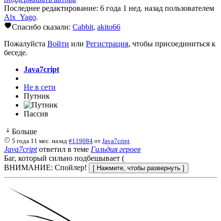
Последнее редактирование: 6 года 1 нед. назад пользователем
Alx_Yago
.
Спасибо сказали:
Cabbit
,
akito66
Пожалуйста
Войти
или
Регистрация
, чтобы присоединиться к
беседе.
Java7cript
Не в сети
Путник
Пассив
Больше
5 года 11 мес. назад
#119084
от
Java7cript
Java7cript
ответил в теме
Гильдия героев
Баг, который сильно подбешывает (
ВНИМАНИЕ: Спойлер!