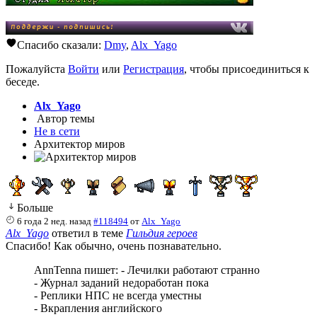
Спасибо сказали:
Dmy
,
Alx_Yago
Пожалуйста
Войти
или
Регистрация
, чтобы присоединиться к
беседе.
Alx_Yago
Автор темы
Не в сети
Архитектор миров
Больше
6 года 2 нед. назад
#118494
от
Alx_Yago
Alx_Yago
ответил в теме
Гильдия героев
Спасибо! Как обычно, очень познавательно.
AnnTenna пишет: - Лечилки работают странно
- Журнал заданий недоработан пока
- Реплики НПС не всегда уместны
- Вкрапления английского