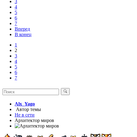
3
4
5
6
7
Вперед
В конец
1
2
3
4
5
6
7
Alx_Yago
Автор темы
Не в сети
Архитектор миров