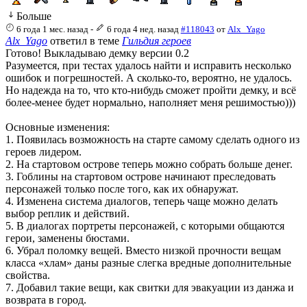
Больше
6 года 1 мес. назад
-
6 года 4 нед. назад
#118043
от
Alx_Yago
Alx_Yago
ответил в теме
Гильдия героев
Готово! Выкладываю демку версии 0.2
Разумеется, при тестах удалось найти и исправить несколько
ошибок и погрешностей. А сколько-то, вероятно, не удалось.
Но надежда на то, что кто-нибудь сможет пройти демку, и всё
более-менее будет нормально, наполняет меня решимостью)))
Основные изменения:
1. Появилась возможность на старте самому сделать одного из
героев лидером.
2. На стартовом острове теперь можно собрать больше денег.
3. Гоблины на стартовом острове начинают преследовать
персонажей только после того, как их обнаружат.
4. Изменена система диалогов, теперь чаще можно делать
выбор реплик и действий.
5. В диалогах портреты персонажей, с которыми общаются
герои, заменены бюстами.
6. Убрал поломку вещей. Вместо низкой прочности вещам
класса «хлам» даны разные слегка вредные дополнительные
свойства.
7. Добавил такие вещи, как свитки для эвакуации из данжа и
возврата в город.