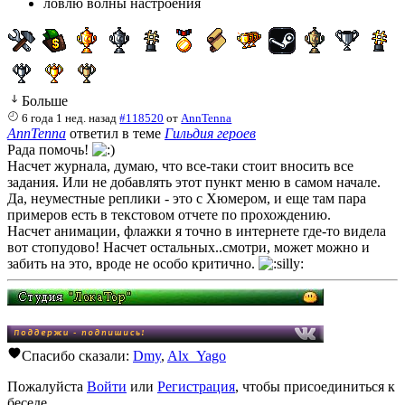
ловлю волны настроения
Больше
6 года 1 нед. назад
#118520
от
AnnTenna
AnnTenna
ответил в теме
Гильдия героев
Рада помочь!
Насчет журнала, думаю, что все-таки стоит вносить все
задания. Или не добавлять этот пункт меню в самом начале.
Да, неуместные реплики - это с Хюмером, и еще там пара
примеров есть в текстовом отчете по прохождению.
Насчет анимации, флажки я точно в интернете где-то видела
вот стопудово! Насчет остальных..смотри, может можно и
забить на это, вроде не особо критично.
Спасибо сказали:
Dmy
,
Alx_Yago
Пожалуйста
Войти
или
Регистрация
, чтобы присоединиться к
беседе.