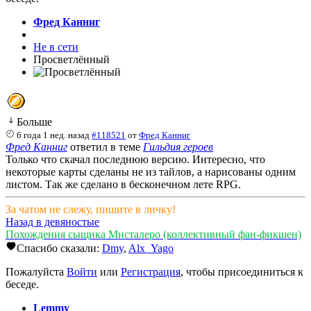
Фред Канниг
Не в сети
Просветлённый
Больше
6 года 1 нед. назад
#118521
от
Фред Канниг
Фред Канниг
ответил в теме
Гильдия героев
Только что скачал последнюю версию. Интересно, что
некоторые карты сделаны не из тайлов, а нарисованы одним
листом. Так же сделано в бесконечном лете RPG.
За чатом не слежу, пишите в личку!
Назад в девяностые
Похождения сыщика Мисталеро (коллективный фан-фикшен)
Спасибо сказали:
Dmy
,
Alx_Yago
Пожалуйста
Войти
или
Регистрация
, чтобы присоединиться к
беседе.
Lemmy