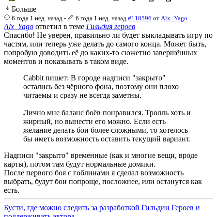
Больше
6 года 1 нед. назад
-
6 года 1 нед. назад
#118596
от
Alx_Yago
Alx_Yago
ответил в теме
Гильдия героев
Спасибо! Не уверен, правильно ли будет выкладывать игру по
частям, или теперь уже делать до самого конца. Может быть,
попробую доводить её до каких-то сюжетно завершённых
моментов и показывать в таком виде.
Cabbit пишет: В городе надписи "закрыто"
остались без чёрного фона, поэтому они плохо
читаемы и сразу не всегда заметны.
Лично мне баланс боёв понравился. Тролль хоть и
жирный, но вынести его можно. Если есть
желание делать бои более сложными, то хотелось
бы иметь возможность оставить текущий вариант.
Надписи "закрыто" временные (как и многие вещи, вроде
карты), потом там будут нормальные домики.
После первого боя с гоблинами я сделал возможность
выбрать, будут бои попроще, посложнее, или останутся как
есть.
Бусти, где можно следить за разработкой Гильдии Героев и
поддерживать автора