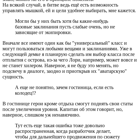
На всякий случай, в битве ведь ещё есть возможность
управлять мышкой, ей и цели удобнее выбирать, мне кажется.
Могли бы у них быть хотя бы какие-нибудь
базовые заклинания пусть слабые очень, но не
зависящие от экипировки.
Вначале все имеют один как бы "универсальный" класс и
могут пользоваться любыми вещами и заклинаниями. Уже в
следующей демке я планирую сделать им выбор класса после
отплытия с острова, из-за чего Лори, например, может вовсе и
не станет хилером. Наверное, я не буду это менять, но
подсвечу в диалоге, заодно и приоткрыв их "аватарскую"
сущность.
А еще не понятно, зачем гостиница, если есть
колодец!?
В гостинице герои кроме отдыха смогут поднять свои статы
после увеличения уровня. Капитан об этом говорит, но,
наверное, слишком уж ненавязчиво.
Тут есть еще такая ошибка тоже довольно
распространенная, когда разработчик делает,
чтобы для дальнейшего продвижения по сюжету