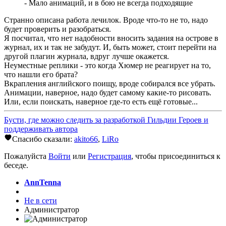
- Мало анимаций, и в бою не всегда подходящие
Странно описана работа лечилок. Вроде что-то не то, надо
будет проверить и разобраться.
Я посчитал, что нет надобности вносить задания на острове в
журнал, их и так не забудут. И, быть может, стоит перейти на
другой плагин журнала, вдруг лучше окажется.
Неуместные реплики - это когда Хюмер не реагирует на то,
что нашли его брата?
Вкрапления английского поищу, вроде собирался все убрать.
Анимации, наверное, надо будет самому какие-то рисовать.
Или, если поискать, наверное где-то есть ещё готовые...
Бусти, где можно следить за разработкой Гильдии Героев и
поддерживать автора
Спасибо сказали:
akito66
,
LiRo
Пожалуйста
Войти
или
Регистрация
, чтобы присоединиться к
беседе.
AnnTenna
Не в сети
Администратор