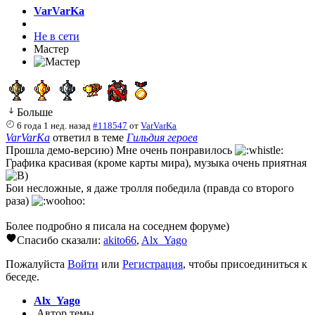
VarVarKa
Не в сети
Мастер
Больше
6 года 1 нед. назад
#118547
от
VarVarKa
VarVarKa
ответил в теме
Гильдия героев
Прошла демо-версию) Мне очень понравилось
Графика красивая (кроме карты мира), музыка очень приятная
Бои несложные, я даже тролля победила (правда со второго
раза)
Более подробно я писала на соседнем форуме)
Спасибо сказали:
akito66
,
Alx_Yago
Пожалуйста
Войти
или
Регистрация
, чтобы присоединиться к
беседе.
Alx_Yago
Автор темы