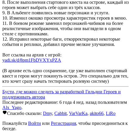
8. После выполнения стартового квеста на острове, каждый из
героев может выбрать себе один из трёх классов.
9. В Альбенге появились новые персонажи и услуги.
10. Изменил окошко просмотра характеристик героев в меню.
11. В боевом режиме заменил персонажей-чибиков на более
реалистичные изображения, чтобы они выглядели в одном
стиле с противниками.
12. Исправил некоторые баги, откорректировал некоторые
события и реплики, добавил прочие мелкие улучшения.
Вот ссылка на архив с игрой:
yadi.sk/d/8pm1FbDVXYxPZA
(В архиве есть одно сохранение, где уже выполнен стартовый
квест и герои могут покинуть остров. Это специально для тех,
кто хочет сразу начать тестировать ролевую систему)
Бусти, где можно следить за разработкой Гильдии Героев и
поддерживать автора
Последнее редактирование: 6 года 4 нед. назад пользователем
Alx_Yago
.
Спасибо сказали:
Dmy
,
Cabbit
,
VarVarKa
,
akito66
,
LiRo
Пожалуйста
Войти
или
Регистрация
, чтобы присоединиться к
беседе.