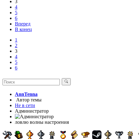
3
4
5
6
Вперед
В конец
1
2
3
4
5
6
AnnTenna
Автор темы
Не в сети
Администратор
ловлю волны настроения