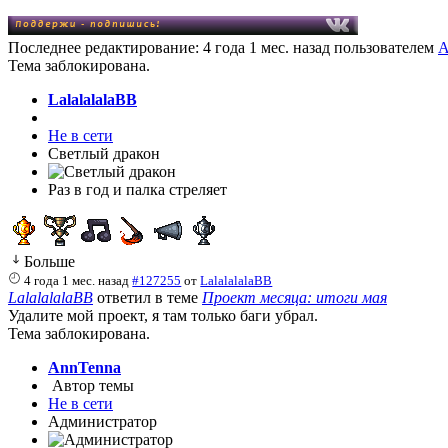
Последнее редактирование: 4 года 1 мес. назад пользователем
A
Тема заблокирована.
LalalalalaBB
Не в сети
Светлый дракон
Раз в год и палка стреляет
Больше
4 года 1 мес. назад
#127255
от
LalalalalaBB
LalalalalaBB
ответил в теме
Проект месяца: итоги мая
Удалите мой проект, я там только баги убрал.
Тема заблокирована.
AnnTenna
Автор темы
Не в сети
Администратор