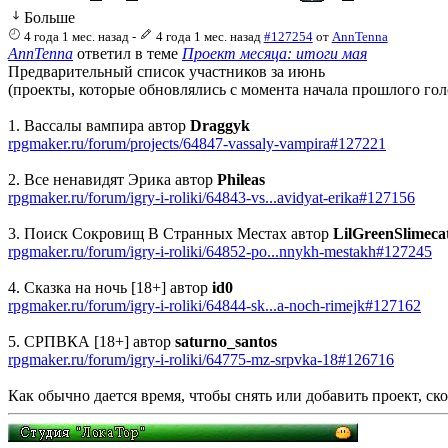
Больше
4 года 1 мес. назад
-
4 года 1 мес. назад
#127254
от
AnnTenna
AnnTenna
ответил в теме
Проект месяца: итоги мая
Предварительный список участников за июнь
(проекты, которые обновлялись с момента начала прошлого гол
1. Вассалы вампира автор
Draggyk
rpgmaker.ru/forum/projects/64847-vassaly-vampira#127221
2. Все ненавидят Эрика автор
Phileas
rpgmaker.ru/forum/igry-i-roliki/64843-vs...avidyat-erika#127156
3. Поиск Сокровищ В Странных Местах автор
LilGreenSlimeca
rpgmaker.ru/forum/igry-i-roliki/64852-po...nnykh-mestakh#127245
4. Сказка на ночь [18+] автор
id0
rpgmaker.ru/forum/igry-i-roliki/64844-sk...a-noch-rimejk#127162
5. СРПВКА [18+] автор
saturno_santos
rpgmaker.ru/forum/igry-i-roliki/64775-mz-srpvka-18#126716
Как обычно дается время, чтобы снять или добавить проект, с