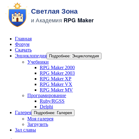
Главная
Форум
Скачать
Энциклопедия
Подробнее: Энциклопедия
Учебники
RPG Maker 2000
RPG Maker 2003
RPG Maker XP
RPG Maker VX
RPG Maker MV
Програмирование
Ruby/RGSS
Delphi
Галерея
Подробнее: Галерея
Моя галерея
Загрузить
Зал славы