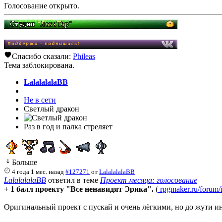
Голосование открыто.
Спасибо сказали:
Phileas
Тема заблокирована.
LalalalalaBB
Не в сети
Светлый дракон
Раз в год и палка стреляет
Больше
4 года 1 мес. назад
#127271
от
LalalalalaBB
LalalalalaBB
ответил в теме
Проект месяца: голосование
+ 1 балл проекту "Все ненавидят Эрика".
(
rpgmaker.ru/forum/i
Оригинальный проект с пускай и очень лёгкими, но до жути ин