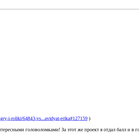
gry-i-roliki/64843-vs...avidyat-erika#127159
)
тересными головоломками! За этот же проект я отдал балл и в г