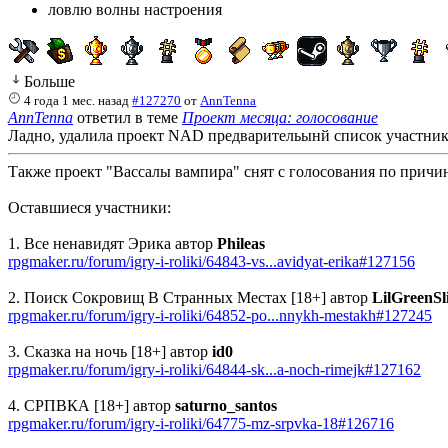
ловлю волны настроения
Больше
4 года 1 мес. назад
#127270
от
AnnTenna
AnnTenna
ответил в теме
Проект месяца: голосование
Ладно, удалила проект NAD предварительынй список участник
Также проект "Вассалы вампира" снят с голосования по причин
Оставшиеся участники:
1. Все ненавидят Эрика автор
Phileas
rpgmaker.ru/forum/igry-i-roliki/64843-vs...avidyat-erika#127156
2. Поиск Сокровищ В Странных Местах [18+] автор
LilGreenSl
rpgmaker.ru/forum/igry-i-roliki/64852-po...nnykh-mestakh#127245
3. Сказка на ночь [18+] автор
id0
rpgmaker.ru/forum/igry-i-roliki/64844-sk...a-noch-rimejk#127162
4. СРПВКА [18+] автор
saturno_santos
rpgmaker.ru/forum/igry-i-roliki/64775-mz-srpvka-18#126716