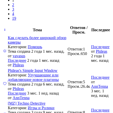
1
2
3
4
19
Ответов /
Тема
Последнее
Просм.
Как сделать более широкий обзор
камеры
Категория:
Помощь
Последнее
Ответов:
1
Тема создана 2 года 1 мес. назад,
от
Phileas
Просм.:
650
от
vavasus
2 года 1
Последнее
2 года 1 мес. назад
мес. назад
от
Phileas
Phileas's Simple Input Window
Категория:
Улучшающие или
Последнее
добавляющие новое плагины
Ответов:
5
от
Тема создана 2 года 6 мес. назад,
Просм.:
26.4к
AnnTenna
от
Phileas
3 мес. 1
Последнее
3 мес. 1 нед. назад
нед. назад
от
AnnTenna
[MZ] Techno Detective
Категория:
Игры и Ролики
Последнее
Тема создана 3 года 9 мес. назад,
Ответов:
8