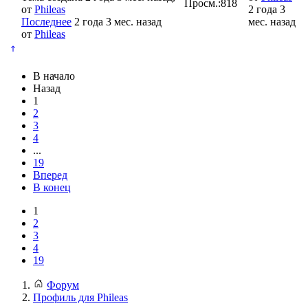
Просм.:
818
от
Phileas
2 года 3
Последнее
2 года 3 мес. назад
мес. назад
от
Phileas
В начало
Назад
1
2
3
4
...
19
Вперед
В конец
1
2
3
4
19
Форум
Профиль для Phileas