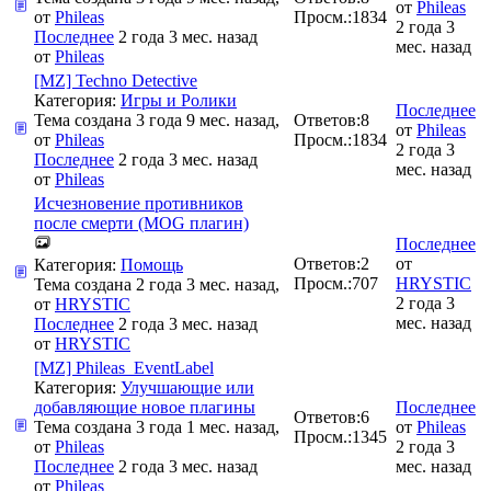
от
Phileas
от
Phileas
Просм.:
1834
2 года 3
Последнее
2 года 3 мес. назад
мес. назад
от
Phileas
[MZ] Techno Detective
Категория:
Игры и Ролики
Последнее
Тема создана 3 года 9 мес. назад,
Ответов:
8
от
Phileas
от
Phileas
Просм.:
1834
2 года 3
Последнее
2 года 3 мес. назад
мес. назад
от
Phileas
Исчезновение противников
после смерти (MOG плагин)
Последнее
Ответов:
2
от
Категория:
Помощь
Просм.:
707
HRYSTIC
Тема создана 2 года 3 мес. назад,
2 года 3
от
HRYSTIC
мес. назад
Последнее
2 года 3 мес. назад
от
HRYSTIC
[MZ] Phileas_EventLabel
Категория:
Улучшающие или
добавляющие новое плагины
Последнее
Ответов:
6
Тема создана 3 года 1 мес. назад,
от
Phileas
Просм.:
1345
от
Phileas
2 года 3
Последнее
2 года 3 мес. назад
мес. назад
от
Phileas