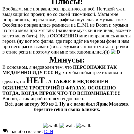
Плюсы:
Вообщем, мне понравилось практически всё. Не такой уж и
выдающийся проект, но со своей изюминкой. Маты мне
понравились, персы тоже, графика опупеная и музыка тоже.
Особенно понравились ремиксы на E1M1 из Doom и музыки
из того мема про хот табс (название музыки я не знаю, можете
за это меня бить). Ну а
ОСОБЕННО
мне понравились анкеты
героев (ну вот это фигня, где перс идёт на чёрном фоне и нам
про него рассказывают) из-за музыки я просто читал строчки
в стиле репа и поэтому они мне так запомнились))))
Минусы:
В основном, я недоволен тем, что
ПЕРСОНАЖИ ТАК
МЕДЛЕННО ИДУТ!!!!!
Ну, хотя бы побыстрее их можно
НЕТ
сделать, но
.
А ТАКЖЕ Я НЕДОВОЛЕН
ОБИЛИЕМ ТРОЕТОЧИЙ В ФРАЗАХ, ОСОБЕННО
ТОГДА, КОГДА ИГРОК ЧТО-ТО ВСПОМИНАЕТ!!!!!
Воооот, а так игрой остался оч доволен.
Всё, даю автору 999 из 1. Ну а с вами был Ярик Малахов,
берегите себя и своих близких.
Спасибо сказали:
DaN