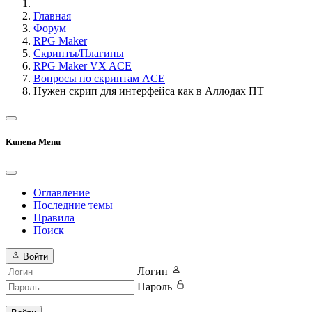
Главная
Форум
RPG Maker
Скрипты/Плагины
RPG Maker VX ACE
Вопросы по скриптам ACE
Нужен скрип для интерфейса как в Аллодах ПТ
Kunena Menu
Оглавление
Последние темы
Правила
Поиск
Войти
Логин
Пароль