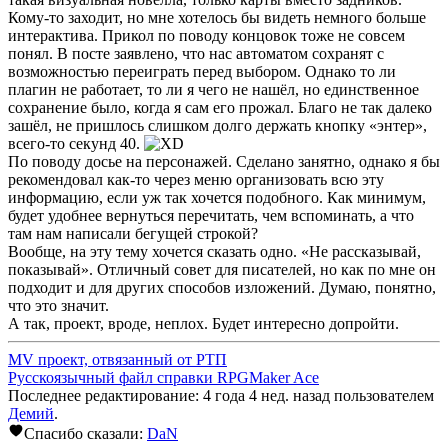
Кому-то заходит, но мне хотелось бы видеть немного больше
интерактива. Прикол по поводу концовок тоже не совсем
понял. В посте заявлено, что нас автоматом сохранят с
возможностью переиграть перед выбором. Однако то ли
плагин не работает, то ли я чего не нашёл, но единственное
сохранение было, когда я сам его прожал. Благо не так далеко
зашёл, не пришлось слишком долго держать кнопку «энтер»,
всего-то секунд 40.
По поводу досье на персонажей. Сделано занятно, однако я бы
рекомендовал как-то через меню организовать всю эту
информацию, если уж так хочется подобного. Как минимум,
будет удобнее вернуться перечитать, чем вспоминать, а что
там нам написали бегущей строкой?
Вообще, на эту тему хочется сказать одно. «Не рассказывай,
показывай». Отличный совет для писателей, но как по мне он
подходит и для других способов изложений. Думаю, понятно,
что это значит.
А так, проект, вроде, неплох. Будет интересно допройти.
MV проект, отвязанный от РТП
Русскоязычный файл справки RPGMaker Ace
Последнее редактирование: 4 года 4 нед. назад пользователем
Демий
.
Спасибо сказали:
DaN