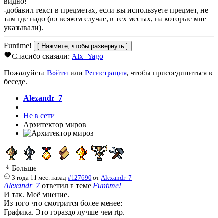
видно!
-добавил текст в предметах, если вы используете предмет, не
там где надо (во всяком случае, в тех местах, на которые мне
указывали).
Funtime!
Спасибо сказали:
Alx_Yago
Пожалуйста
Войти
или
Регистрация
, чтобы присоединиться к
беседе.
Alexandr_7
Не в сети
Архитектор миров
Больше
3 года 11 мес. назад
#127690
от
Alexandr_7
Alexandr_7
ответил в теме
Funtime!
И так. Моё мнение.
Из того что смотрится более менее:
Графика. Это гораздо лучше чем rtp.