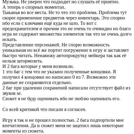
Музыка. Не уверен что подходит но слушать её приятно.
А теперь о спорных моментах.
Тыканья во все места. Не то что это проблема. Проблема тут
скорее применение предметов через инвентарь. Это спорно
ибо если с ключами ещё куда не шло. То вот с
предохранителем и прочим это не очень то очевидно но благо
игра не содержит множества элементов так что не очень долго
искать.
Представление персонажей. Не спорю возможность
уникальная но всё же портит погружение в игру и заставляет
быстро читать. Ненавижу автопрокрутку мейкера так как её
нельзя затормозить.
И 2 бага которые у меня возникли.
1 это баг с тем что не указано полученные концовки. Я
получил 4 концовки но написано 0 из 7. Возможно эти
данные не сохраняются отдельно.
2 баг при удалении сохранений написали отсутствует файл из
звуков se.
Сюжет я не буду оценивать ибо не люблю оценивать его.
Со всей критикой что писали я согласен.
Игру я так и не прошел полностью. 2 бага подпортили мне
впечатления. Да и сюжет меня не зацепил лишь некоторые
моменты из сюжета.