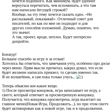
хочется подобного. Как минимум, будет удобнее
вернуться перечитать, чем вспоминать, а что там
нам написали бегущей строкой?
Вообще, на эту тему хочется сказать одно. «Не
рассказывай, показывай». Отличный совет для
писателей, но как по мне он подходит и для
других способов изложений. Думаю, понятно, что
это значит.
А так, проект, вроде, неплох. Будет интересно
допройти.
Бонжур!
Большое спасибо за игру и за отзыв!
Хотелось бы отметить, что замечания учту, особенно про досье
через меню. Прям мысли прочитал, какраз думал, что если
будет желание написать приквел, то сделаю именно так.
Я не волшебник, я сам пока только учусь...
Теперь обьясню кое-какие вещи.
1) После просмотра концовок, игра записывает не игру, а
свитч, который отвечает за просмотренную концовку.
Получается, что концовка просмотрена, игра вылетает на
главное меню(Новая Игра, Продолжить...), но при этом свитч
будет активирован как в новой игре, так и в продолжении.