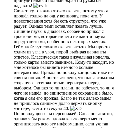
принудительный полный экран по рукам бы
надавать!
Сюжет: тут сложно что-то сказать, потому что я
прошёл только на одну концовку, пока что. У
повествования хотя бы есть структура, что уже
радует. Однако темп оставляет желать лучше.
Лишние паузы в диалогах, особенно прикол с
троеточиями, которые ничего не дают и паузы
перед запятыми, особенно в некоторых местах.
Геймплей: тут сложно сказать что-то. Мы просто
ходим из угла в угол, порой выбирая варианты
ответов. Классическая такая визуальная новелла,
только карты вместо задников. Кому-то заходит, но
мне хотелось бы видеть немного больше
интерактива. Прикол по поводу концовок тоже не
совсем понял. В посте заявлено, что нас автоматом
сохранят с возможностью переиграть перед
выбором. Однако то ли плагин не работает, то ли я
чего не нашёл, но единственное сохранение было,
когда я сам его прожал. Благо не так далеко зашёл,
не пришлось слишком долго держать кнопку
«энтер», всего-то секунд 40.
По поводу досье на персонажей. Сделано занятно,
однако я бы рекомендовал как-то через меню
организовать всю эту информацию, если уж так