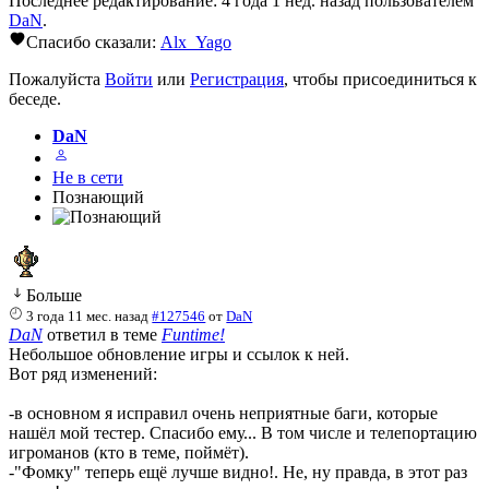
Последнее редактирование: 4 года 1 нед. назад пользователем
DaN
.
Спасибо сказали:
Alx_Yago
Пожалуйста
Войти
или
Регистрация
, чтобы присоединиться к
беседе.
DaN
Не в сети
Познающий
Больше
3 года 11 мес. назад
#127546
от
DaN
DaN
ответил в теме
Funtime!
Небольшое обновление игры и ссылок к ней.
Вот ряд изменений:
-в основном я исправил очень неприятные баги, которые
нашёл мой тестер. Спасибо ему... В том числе и телепортацию
игроманов (кто в теме, поймёт).
-"Фомку" теперь ещё лучше видно!. Не, ну правда, в этот раз