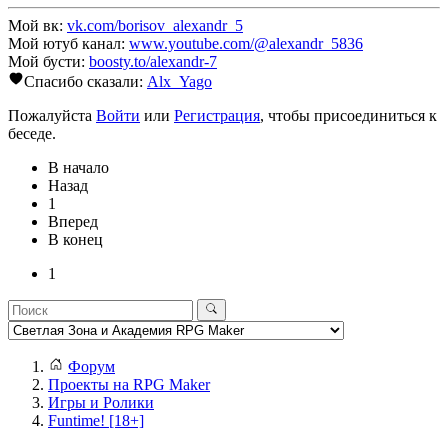
Мой вк:
vk.com/borisov_alexandr_5
Мой ютуб канал:
www.youtube.com/@alexandr_5836
Мой бусти:
boosty.to/alexandr-7
Спасибо сказали:
Alx_Yago
Пожалуйста
Войти
или
Регистрация
, чтобы присоединиться к
беседе.
В начало
Назад
1
Вперед
В конец
1
Форум
Проекты на RPG Maker
Игры и Ролики
Funtime! [18+]