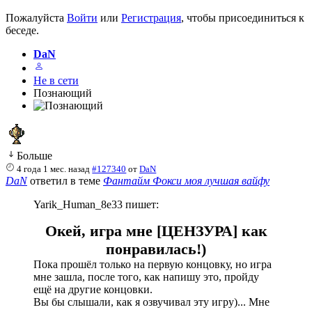
Пожалуйста
Войти
или
Регистрация
, чтобы присоединиться к
беседе.
DaN
Не в сети
Познающий
Больше
4 года 1 мес. назад
#127340
от
DaN
DaN
ответил в теме
Фантайм Фокси моя лучшая вайфу
Yarik_Human_8e33 пишет:
Окей, игра мне [ЦЕНЗУРА] как
понравилась!)
Пока прошёл только на первую концовку, но игра
мне зашла, после того, как напишу это, пройду
ещё на другие концовки.
Вы бы слышали, как я озвучивал эту игру)... Мне