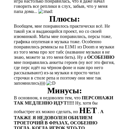
игра настолько понравилась, что я даже начал
говорить все реплики в слух, забыв, что у меня
папа дома...
Плюсы:
Вообщем, мне понравилось практически всё. Не
такой уж и выдающийся проект, но со своей
изюминкой. Маты мне понравились, персы тоже,
графика опупеная и музыка тоже. Особенно
понравились ремиксы на E1M1 из Doom и музыки
из того мема про хот табс (название музыки я не
знаю, можете за это меня бить). Ну а
ОСОБЕННО
мне понравились анкеты героев (ну вот это фигня,
где перс идёт на чёрном фоне и нам про него
рассказывают) из-за музыки я просто читал
строчки в стиле репа и поэтому они мне так
запомнились))))
Минусы:
В основном, я недоволен тем, что
ПЕРСОНАЖИ
ТАК МЕДЛЕННО ИДУТ!!!!!
Ну, хотя бы
НЕТ
побыстрее их можно сделать, но
.
А
ТАКЖЕ Я НЕДОВОЛЕН ОБИЛИЕМ
ТРОЕТОЧИЙ В ФРАЗАХ, ОСОБЕННО
ТОГДА, КОГДА ИГРОК ЧТО-ТО