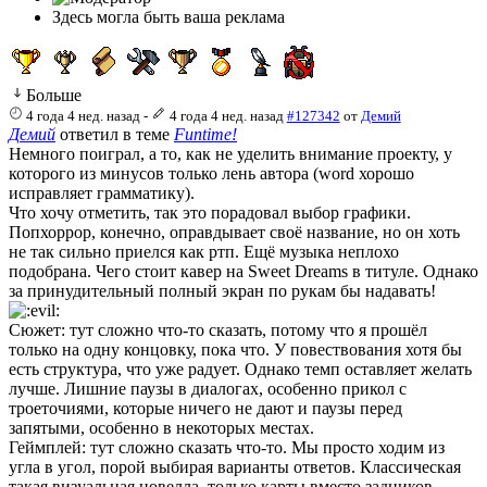
Здесь могла быть ваша реклама
Больше
4 года 4 нед. назад
-
4 года 4 нед. назад
#127342
от
Демий
Демий
ответил в теме
Funtime!
Немного поиграл, а то, как не уделить внимание проекту, у
которого из минусов только лень автора (word хорошо
исправляет грамматику).
Что хочу отметить, так это порадовал выбор графики.
Попхоррор, конечно, оправдывает своё название, но он хоть
не так сильно приелся как ртп. Ещё музыка неплохо
подобрана. Чего стоит кавер на Sweet Dreams в титуле. Однако
за принудительный полный экран по рукам бы надавать!
Сюжет: тут сложно что-то сказать, потому что я прошёл
только на одну концовку, пока что. У повествования хотя бы
есть структура, что уже радует. Однако темп оставляет желать
лучше. Лишние паузы в диалогах, особенно прикол с
троеточиями, которые ничего не дают и паузы перед
запятыми, особенно в некоторых местах.
Геймплей: тут сложно сказать что-то. Мы просто ходим из
угла в угол, порой выбирая варианты ответов. Классическая
такая визуальная новелла, только карты вместо задников.