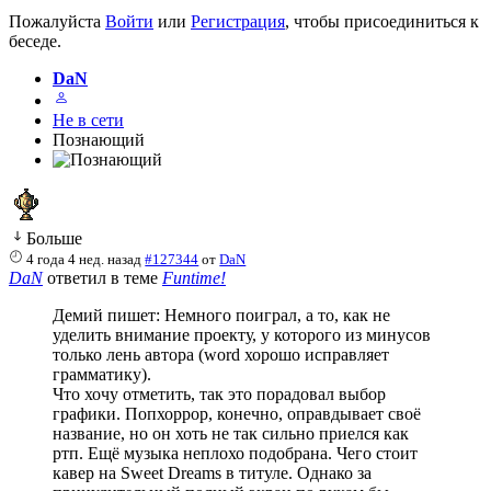
Пожалуйста
Войти
или
Регистрация
, чтобы присоединиться к
беседе.
DaN
Не в сети
Познающий
Больше
4 года 4 нед. назад
#127344
от
DaN
DaN
ответил в теме
Funtime!
Демий пишет: Немного поиграл, а то, как не
уделить внимание проекту, у которого из минусов
только лень автора (word хорошо исправляет
грамматику).
Что хочу отметить, так это порадовал выбор
графики. Попхоррор, конечно, оправдывает своё
название, но он хоть не так сильно приелся как
ртп. Ещё музыка неплохо подобрана. Чего стоит
кавер на Sweet Dreams в титуле. Однако за