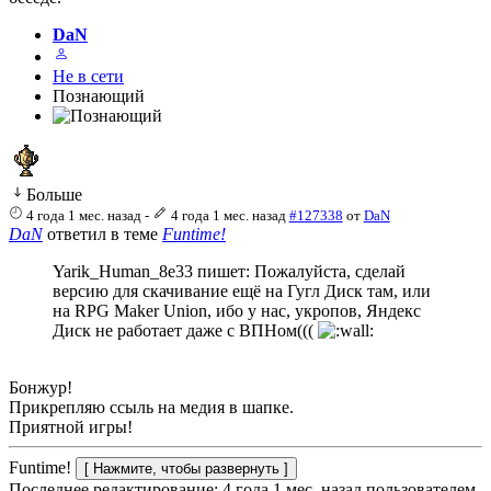
DaN
Не в сети
Познающий
Больше
4 года 1 мес. назад
-
4 года 1 мес. назад
#127338
от
DaN
DaN
ответил в теме
Funtime!
Yarik_Human_8e33 пишет: Пожалуйста, сделай
версию для скачивание ещё на Гугл Диск там, или
на RPG Maker Union, ибо у нас, укропов, Яндекс
Диск не работает даже с ВПНом(((
Бонжур!
Прикрепляю ссыль на медия в шапке.
Приятной игры!
Funtime!
Последнее редактирование: 4 года 1 мес. назад пользователем