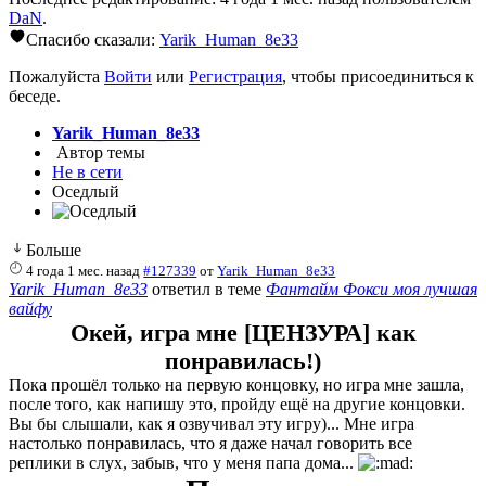
DaN
.
Спасибо сказали:
Yarik_Human_8e33
Пожалуйста
Войти
или
Регистрация
, чтобы присоединиться к
беседе.
Yarik_Human_8e33
Автор темы
Не в сети
Оседлый
Больше
4 года 1 мес. назад
#127339
от
Yarik_Human_8e33
Yarik_Human_8e33
ответил в теме
Фантайм Фокси моя лучшая
вайфу
Окей, игра мне [ЦЕНЗУРА] как
понравилась!)
Пока прошёл только на первую концовку, но игра мне зашла,
после того, как напишу это, пройду ещё на другие концовки.
Вы бы слышали, как я озвучивал эту игру)... Мне игра
настолько понравилась, что я даже начал говорить все
реплики в слух, забыв, что у меня папа дома...