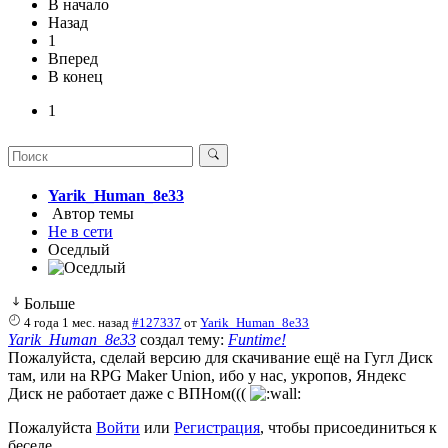
В начало
Назад
1
Вперед
В конец
1
Yarik_Human_8e33
Автор темы
Не в сети
Оседлый
Больше
4 года 1 мес. назад
#127337
от
Yarik_Human_8e33
Yarik_Human_8e33
создал тему:
Funtime!
Пожалуйста, сделай версию для скачивание ещё на Гугл Диск
там, или на RPG Maker Union, ибо у нас, укропов, Яндекс
Диск не работает даже с ВПНом(((
Пожалуйста
Войти
или
Регистрация
, чтобы присоединиться к
беседе.