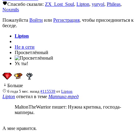
Спасибо сказали:
ZX_Lost_Soul
,
Lipton
,
yuryol
,
Phileas
,
Noxmils
Пожалуйста
Войти
или
Регистрация
, чтобы присоединиться к
беседе.
Lipton
Не в сети
Просветлённый
Ух ты!
Больше
6 года 5 мес. назад
#115539
от
Lipton
Lipton
ответил в теме
Маппинг-тред
MaltonTheWarrior пишет: Нужна критика, господа-
мапперы.
А мне нравится.