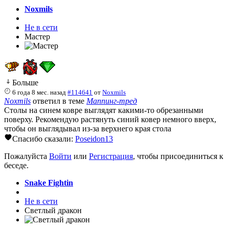
Noxmils
Не в сети
Мастер
Больше
6 года 8 мес. назад
#114641
от
Noxmils
Noxmils
ответил в теме
Маппинг-тред
Столы на синем ковре выглядят какими-то обрезанными
поверху. Рекомендую растянуть синий ковер немного вверх,
чтобы он выглядывал из-за верхнего края стола
Спасибо сказали:
Poseidon13
Пожалуйста
Войти
или
Регистрация
, чтобы присоединиться к
беседе.
Snake Fightin
Не в сети
Светлый дракон