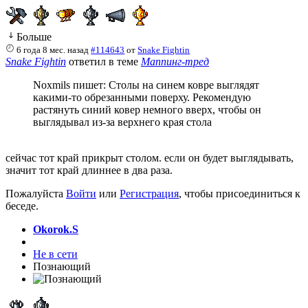
Больше
6 года 8 мес. назад
#114643
от
Snake Fightin
Snake Fightin
ответил в теме
Маппинг-тред
Noxmils пишет: Столы на синем ковре выглядят
какими-то обрезанными поверху. Рекомендую
растянуть синий ковер немного вверх, чтобы он
выглядывал из-за верхнего края стола
сейчас тот край прикрыт столом. если он будет выглядывать,
значит тот край длиннее в два раза.
Пожалуйста
Войти
или
Регистрация
, чтобы присоединиться к
беседе.
Okorok.S
Не в сети
Познающий