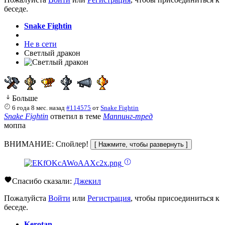
беседе.
Snake Fightin
Не в сети
Светлый дракон
Больше
6 года 8 мес. назад
#114575
от
Snake Fightin
Snake Fightin
ответил в теме
Маппинг-тред
моппа
ВНИМАНИЕ: Спойлер!
Спасибо сказали:
Джекил
Пожалуйста
Войти
или
Регистрация
, чтобы присоединиться к
беседе.
Kerotan