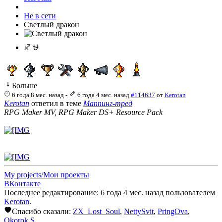
Не в сети
Светлый дракон
♐ ⛎
Больше
6 года 8 мес. назад
-
6 года 4 мес. назад
#114637
от
Kerotan
Kerotan
ответил в теме
Маппинг-тред
RPG Maker MV, RPG Maker DS+ Resource Pack
My projects/Мои проекты
ВКонтакте
Последнее редактирование: 6 года 4 мес. назад пользователем
Kerotan
.
Спасибо сказали:
ZX_Lost_Soul
,
NettySvit
,
PringOva
,
Okorok.S