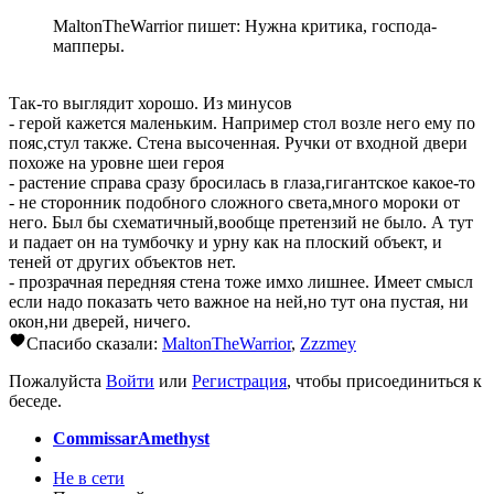
MaltonTheWarrior пишет: Нужна критика, господа-
мапперы.
Так-то выглядит хорошо. Из минусов
- герой кажется маленьким. Например стол возле него ему по
пояс,стул также. Стена высоченная. Ручки от входной двери
похоже на уровне шеи героя
- растение справа сразу бросилась в глаза,гигантское какое-то
- не сторонник подобного сложного света,много мороки от
него. Был бы схематичный,вообще претензий не было. А тут
и падает он на тумбочку и урну как на плоский объект, и
теней от других объектов нет.
- прозрачная передняя стена тоже имхо лишнее. Имеет смысл
если надо показать чето важное на ней,но тут она пустая, ни
окон,ни дверей, ничего.
Спасибо сказали:
MaltonTheWarrior
,
Zzzmey
Пожалуйста
Войти
или
Регистрация
, чтобы присоединиться к
беседе.
CommissarAmethyst
Не в сети