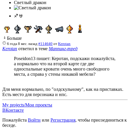
Светлый дракон
♐ ⛎
Больше
6 года 8 мес. назад
#114640
от
Kerotan
Kerotan
ответил в теме
Маппинг-тред
Poseidon13 пишет: Керотан, подскажи пожалуйста,
а нормально что на второй карте где две
односпальные кровати очень много свободного
места, а справа у стены никакой мебели?
Для меня нормально, по "олдскульному", как на приставках.
Есть место для персонажа и нпс.
My projects/Мои проекты
ВКонтакте
Пожалуйста
Войти
или
Регистрация
, чтобы присоединиться к
беседе.