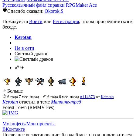
Русскоязычный файл справки RPGMaker Ace
Спасибо сказали:
Okorok.S
Пожалуйста
Войти
или
Регистрация
, чтобы присоединиться к
беседе.
Kerotan
Не в сети
Светлый дракон
♐ ⛎
Больше
6 года 7 мес. назад
-
6 года 6 мес. назад
#114873
от
Kerotan
Kerotan
ответил в теме
Маппинг-тред
Forest Town (RMMV Fes)
My projects/Мои проекты
ВКонтакте
Последнее редактирование: 6 года 6 мес. назад пользователем