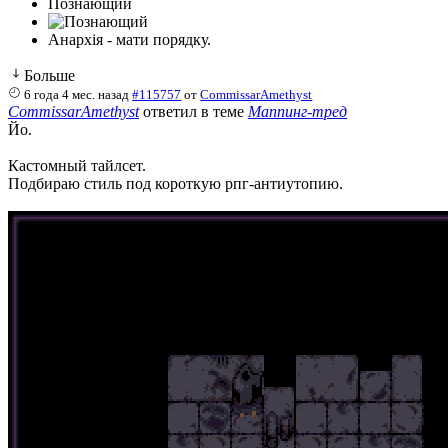
Познающий
Анархiя - мати порядку.
Больше
6 года 4 мес. назад
#115757
от
CommissarAmethyst
CommissarAmethyst
ответил в теме
Маппинг-тред
Йо.
Кастомный тайлсет.
Подбираю стиль под короткую рпг-антиутопию.