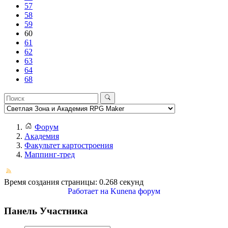
57
58
59
60
61
62
63
64
68
Форум
Академия
Факультет картостроения
Маппинг-тред
Время создания страницы: 0.268 секунд
Работает на
Kunena форум
Панель Участника