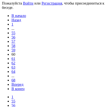
Пожалуйста
Войти
или
Регистрация
, чтобы присоединиться к
беседе.
В начало
Назад
1
...
55
56
57
58
59
60
61
62
63
64
...
68
Вперед
В конец
1
55
56