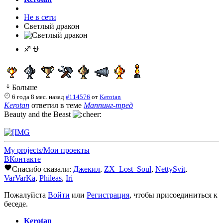
Не в сети
Светлый дракон
♐ ⛎
Больше
6 года 8 мес. назад
#114576
от
Kerotan
Kerotan
ответил в теме
Маппинг-тред
Beauty and the Beast
My projects/Мои проекты
ВКонтакте
Спасибо сказали:
Джекил
,
ZX_Lost_Soul
,
NettySvit
,
VarVarKa
,
Phileas
,
Iri
Пожалуйста
Войти
или
Регистрация
, чтобы присоединиться к
беседе.
Kerotan