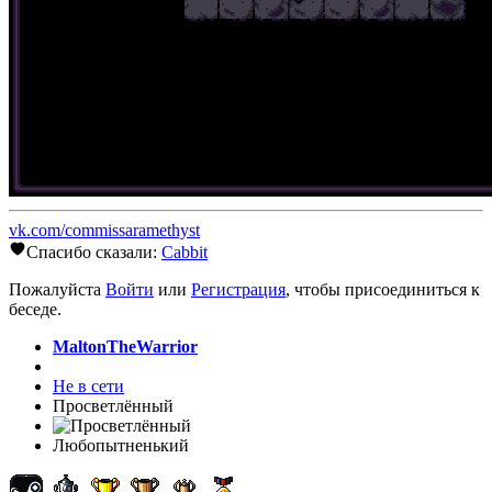
vk.com/commissaramethyst
Спасибо сказали:
Cabbit
Пожалуйста
Войти
или
Регистрация
, чтобы присоединиться к
беседе.
MaltonTheWarrior
Не в сети
Просветлённый
Любопытненький