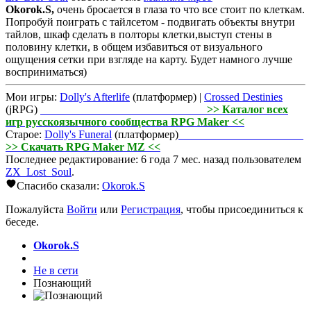
Okorok.S,
очень бросается в глаза то что все стоит по клеткам.
Попробуй поиграть с тайлсетом - подвигать объекты внутри
тайлов, шкаф сделать в полторы клетки,выступ стены в
половину клетки, в общем избавиться от визуального
ощущения сетки при взгляде на карту. Будет намного лучше
восприниматься)
Мои игры:
Dolly's Afterlife
(платформер) |
Crossed Destinies
(jRPG)
>> Каталог всех
игр русскоязычного сообщества RPG Maker <<
Старое:
Dolly's Funeral
(платформер)
>> Скачать RPG Maker MZ <<
Последнее редактирование: 6 года 7 мес. назад пользователем
ZX_Lost_Soul
.
Спасибо сказали:
Okorok.S
Пожалуйста
Войти
или
Регистрация
, чтобы присоединиться к
беседе.
Okorok.S
Не в сети
Познающий