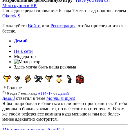
Разрабатываю детективную игру
"Have you seen us?"
Моя группа в ВК
Последнее редактирование: 6 года 7 мес. назад пользователем
Okorok.S
.
Пожалуйста
Войти
или
Регистрация
, чтобы присоединиться к
беседе.
Демий
Не в сети
Модератор
Здесь могла быть ваша реклама
Больше
6 года 7 мес. назад
#114717
от
Демий
Демий
ответил в теме
Маппинг-тред
Я бы попробовал избавиться от лишнего пространства. У тебя
довольно большая комната, но всё стоит по стеночкам. В том
же твоём референесе комната куда меньше и там всё более-
менее адекватно смотрится.
MV проект, отвязанный от РТП