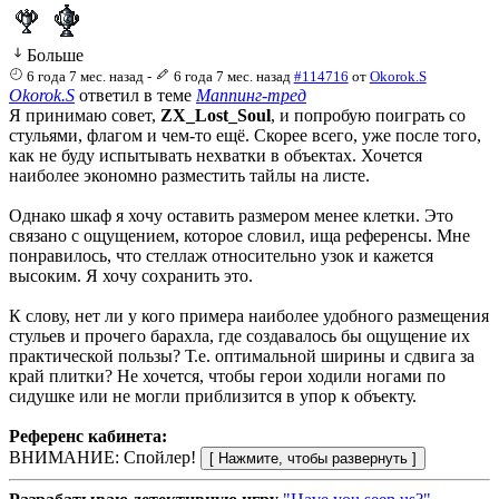
Больше
6 года 7 мес. назад
-
6 года 7 мес. назад
#114716
от
Okorok.S
Okorok.S
ответил в теме
Маппинг-тред
Я принимаю совет,
ZX_Lost_Soul
, и попробую поиграть со
стульями, флагом и чем-то ещё. Скорее всего, уже после того,
как не буду испытывать нехватки в объектах. Хочется
наиболее экономно разместить тайлы на листе.
Однако шкаф я хочу оставить размером менее клетки. Это
связано с ощущением, которое словил, ища референсы. Мне
понравилось, что стеллаж относительно узок и кажется
высоким. Я хочу сохранить это.
К слову, нет ли у кого примера наиболее удобного размещения
стульев и прочего барахла, где создавалось бы ощущение их
практической пользы? Т.е. оптимальной ширины и сдвига за
край плитки? Не хочется, чтобы герои ходили ногами по
сидушке или не могли приблизится в упор к объекту.
Референс кабинета:
ВНИМАНИЕ: Спойлер!