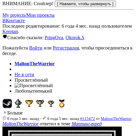
ВНИМАНИЕ: Спойлер!
My projects/Мои проекты
ВКонтакте
Последнее редактирование: 6 года 4 мес. назад пользователем
Kerotan
.
Спасибо сказали:
PringOva
,
Okorok.S
Пожалуйста
Войти
или
Регистрация
, чтобы присоединиться к
беседе.
MaltonTheWarrior
Не в сети
Просветлённый
Любопытненький
Больше
6 года 5 мес. назад
-
6 года 5 мес. назад
#115472
от
MaltonTheWarrior
MaltonTheWarrior
ответил в теме
Маппинг-тред