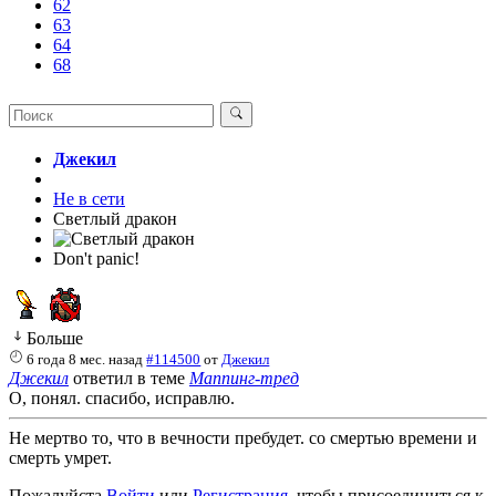
62
63
64
68
Джекил
Не в сети
Светлый дракон
Don't panic!
Больше
6 года 8 мес. назад
#114500
от
Джекил
Джекил
ответил в теме
Маппинг-тред
О, понял. спасибо, исправлю.
Не мертво то, что в вечности пребудет. со смертью времени и
смерть умрет.
Пожалуйста
Войти
или
Регистрация
, чтобы присоединиться к