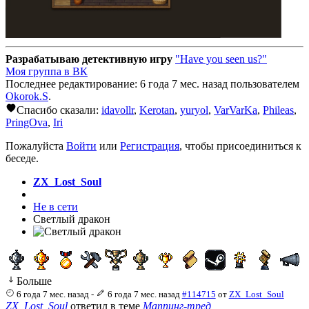
Разрабатываю детективную игру
"Have you seen us?"
Моя группа в ВК
Последнее редактирование: 6 года 7 мес. назад пользователем
Okorok.S
.
Спасибо сказали:
idavollr
,
Kerotan
,
yuryol
,
VarVarKa
,
Phileas
,
PringOva
,
Iri
Пожалуйста
Войти
или
Регистрация
, чтобы присоединиться к
беседе.
ZX_Lost_Soul
Не в сети
Светлый дракон
Больше
6 года 7 мес. назад
-
6 года 7 мес. назад
#114715
от
ZX_Lost_Soul
ZX_Lost_Soul
ответил в теме
Маппинг-тред