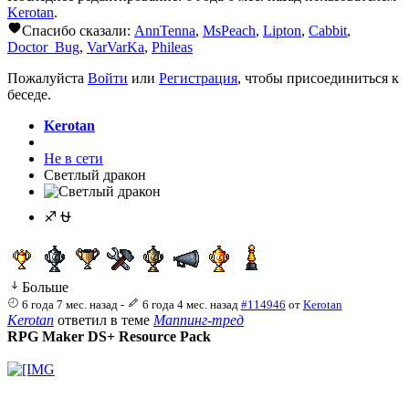
Kerotan
.
Спасибо сказали:
AnnTenna
,
MsPeach
,
Lipton
,
Cabbit
,
Doctor_Bug
,
VarVarKa
,
Phileas
Пожалуйста
Войти
или
Регистрация
, чтобы присоединиться к
беседе.
Kerotan
Не в сети
Светлый дракон
♐ ⛎
Больше
6 года 7 мес. назад
-
6 года 4 мес. назад
#114946
от
Kerotan
Kerotan
ответил в теме
Маппинг-тред
RPG Maker DS+ Resource Pack