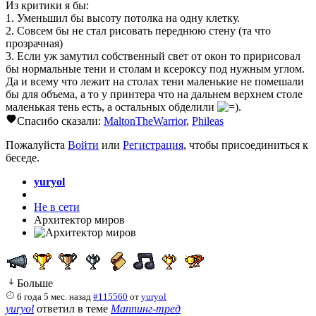
Из критики я бы:
1. Уменьшил бы высоту потолка на одну клетку.
2. Совсем бы не стал рисовать переднюю стену (та что
прозрачная)
3. Если уж замутил собственный свет от окон то пририсовал
бы нормальные тени и столам и ксероксу под нужным углом.
Да и всему что лежит на столах тени маленькие не помешали
бы для объема, а то у принтера что на дальнем верхнем столе
маленькая тень есть, а остальных обделили
.
Спасибо сказали:
MaltonTheWarrior
,
Phileas
Пожалуйста
Войти
или
Регистрация
, чтобы присоединиться к
беседе.
yuryol
Не в сети
Архитектор миров
Больше
6 года 5 мес. назад
#115560
от
yuryol
yuryol
ответил в теме
Маппинг-тред