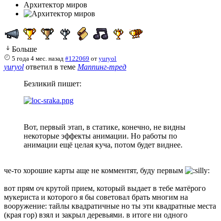
Архитектор миров
Больше
5 года 4 мес. назад
#122069
от
yuryol
yuryol
ответил в теме
Маппинг-тред
Безликий пишет:
Вот, первый этап, в статике, конечно, не видны
некоторые эффекты анимации. Но работы по
анимации ещё целая куча, потом будет виднее.
че-то хорошие карты аще не комментят, буду первым
вот прям оч крутой прием, который выдает в тебе матёрого
мукериста и которого я бы советовал брать многим на
вооружение: тайлы квадратичные но ты эти квадратные места
(края гор) взял и закрыл деревьями. в итоге ни одного