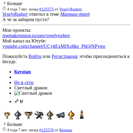
Больше
4 года 7 мес. назад
#125575
от
VeselyRodger
VeselyRodger
ответил в теме
Маппинг-тред
А че за забором пусто?
Мои проекты:
rpgmakerunion.ru/user/veselyrodger
Мой канал на Ютубе:
youtube.com/channel/UCyttExMfXo8ke_PhQjNPyuw
Пожалуйста
Войти
или
Регистрация
, чтобы присоединиться к
беседе.
Kerotan
Не в сети
Светлый дракон
♐ ⛎
Больше
4 года 7 мес. назад
#125576
от
Kerotan