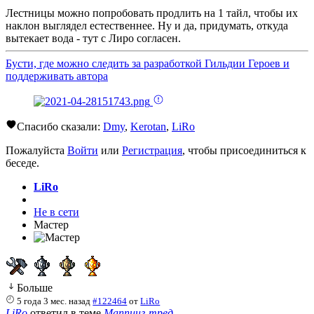
Лестницы можно попробовать продлить на 1 тайл, чтобы их
наклон выглядел естественнее. Ну и да, придумать, откуда
вытекает вода - тут с Лиро согласен.
Бусти, где можно следить за разработкой Гильдии Героев и
поддерживать автора
Спасибо сказали:
Dmy
,
Kerotan
,
LiRo
Пожалуйста
Войти
или
Регистрация
, чтобы присоединиться к
беседе.
LiRo
Не в сети
Мастер
Больше
5 года 3 мес. назад
#122464
от
LiRo
LiRo
ответил в теме
Маппинг-тред