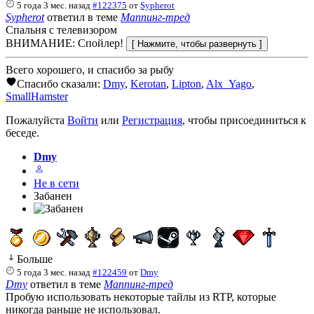
5 года 3 мес. назад
#122375
от
Sypherot
Sypherot
ответил в теме
Маппинг-тред
Спальня с телевизором
ВНИМАНИЕ: Спойлер!
Всего хорошего, и спасибо за рыбу
Спасибо сказали:
Dmy
,
Kerotan
,
Lipton
,
Alx_Yago
,
SmallHamster
Пожалуйста
Войти
или
Регистрация
, чтобы присоединиться к
беседе.
Dmy
Не в сети
Забанен
Больше
5 года 3 мес. назад
#122459
от
Dmy
Dmy
ответил в теме
Маппинг-тред
Пробую использовать некоторые тайлы из RTP, которые
никогда раньше не использовал.