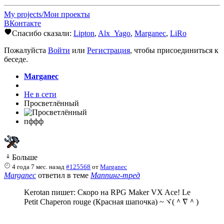
My projects/Мои проекты
ВКонтакте
Спасибо сказали:
Lipton
,
Alx_Yago
,
Marganec
,
LiRo
Пожалуйста
Войти
или
Регистрация
, чтобы присоединиться к
беседе.
Marganec
Не в сети
Просветлённый
пффф
Больше
4 года 7 мес. назад
#125568
от
Marganec
Marganec
ответил в теме
Маппинг-тред
Kerotan пишет: Скоро на RPG Maker VX Ace! Le
Petit Chaperon rouge (Красная шапочка) ~ヾ(＾∇＾)