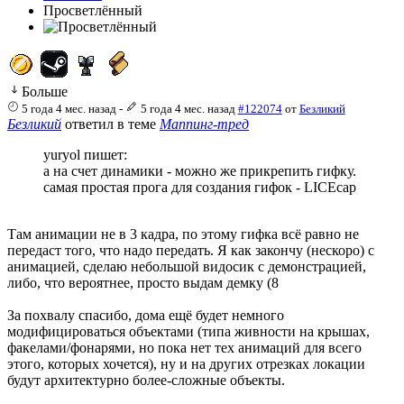
Просветлённый
Больше
5 года 4 мес. назад
-
5 года 4 мес. назад
#122074
от
Безликий
Безликий
ответил в теме
Маппинг-тред
yuryol пишет:
а на счет динамики - можно же прикрепить гифку.
самая простая прога для создания гифок - LICEcap
Там анимации не в 3 кадра, по этому гифка всё равно не
передаст того, что надо передать. Я как закончу (нескоро) с
анимацией, сделаю небольшой видосик с демонстрацией,
либо, что вероятнее, просто выдам демку (8
За похвалу спасибо, дома ещё будет немного
модифицироваться объектами (типа живности на крышах,
факелами/фонарями, но пока нет тех анимаций для всего
этого, которых хочется), ну и на других отрезках локации
будут архитектурно более-сложные объекты.