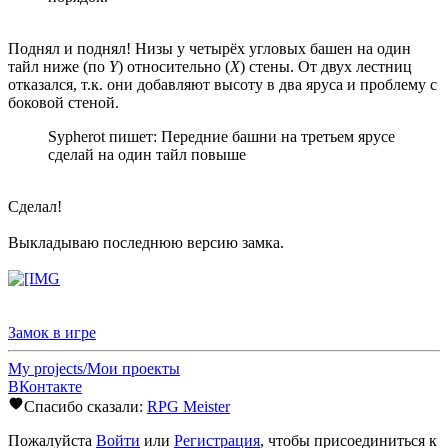
Поднял и поднял! Низы у четырёх угловых башен на один
тайл ниже (по
Y
) относительно (
X
) стены. От двух лестниц
отказался, т.к. они добавляют высоту в два яруса и проблему с
боковой стеной.
Sypherot пишет: Передние башни на третьем ярусе
сделай на один тайл повыше
Сделал!
Выкладываю последнюю версию замка.
Замок в игре
My projects/Мои проекты
ВКонтакте
Спасибо сказали:
RPG Meister
Пожалуйста
Войти
или
Регистрация
, чтобы присоединиться к