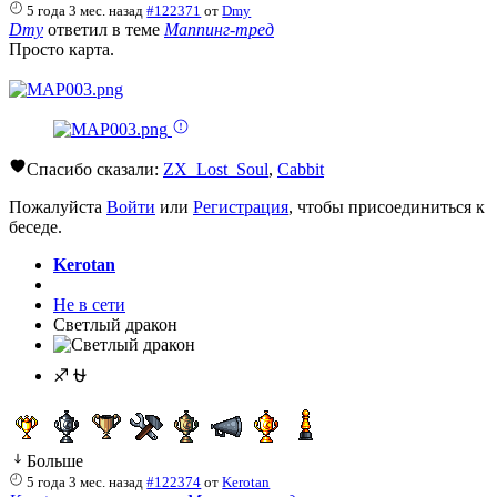
5 года 3 мес. назад
#122371
от
Dmy
Dmy
ответил в теме
Маппинг-тред
Просто карта.
Спасибо сказали:
ZX_Lost_Soul
,
Cabbit
Пожалуйста
Войти
или
Регистрация
, чтобы присоединиться к
беседе.
Kerotan
Не в сети
Светлый дракон
♐ ⛎
Больше
5 года 3 мес. назад
#122374
от
Kerotan