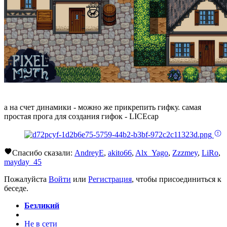
а на счет динамики - можно же прикрепить гифку. самая
простая прога для создания гифок - LICEcap
Спасибо сказали:
AndreyE
,
akito66
,
Alx_Yago
,
Zzzmey
,
LiRo
,
mayday_45
Пожалуйста
Войти
или
Регистрация
, чтобы присоединиться к
беседе.
Безликий
Не в сети