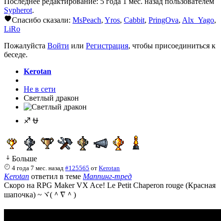
Последнее редактирование: 5 года 1 мес. назад пользователем
Sypherot
.
Спасибо сказали:
MsPeach
,
Yros
,
Cabbit
,
PringOva
,
Alx_Yago
,
LiRo
Пожалуйста
Войти
или
Регистрация
, чтобы присоединиться к
беседе.
Kerotan
Не в сети
Светлый дракон
♐ ⛎
Больше
4 года 7 мес. назад
#125565
от
Kerotan
Kerotan
ответил в теме
Маппинг-тред
Скоро на RPG Maker VX Ace! Le Petit Chaperon rouge (Красная
шапочка) ~ヾ(＾∇＾)