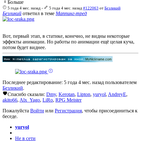
Больше
5 года 4 мес. назад
-
5 года 4 мес. назад
#122063
от
Безликий
Безликий
ответил в теме
Маппинг-тред
Вот, первый этап, в статике, конечно, не видны некоторые
эффекты анимации. Но работы по анимации ещё целая куча,
потом будет виднее.
Последнее редактирование: 5 года 4 мес. назад пользователем
Безликий
.
Спасибо сказали:
Dmy
,
Kerotan
,
Lipton
,
yuryol
,
AndreyE
,
akito66
,
Alx_Yago
,
LiRo
,
RPG Meister
Пожалуйста
Войти
или
Регистрация
, чтобы присоединиться к
беседе.
yuryol
Не в сети