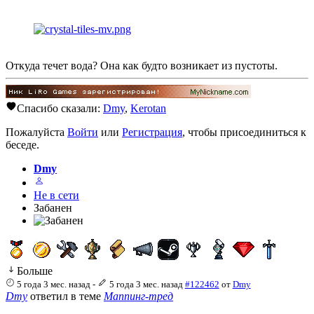
Откуда течет вода? Она как будто возникает из пустоты.
Спасибо сказали:
Dmy
,
Kerotan
Пожалуйста
Войти
или
Регистрация
, чтобы присоединиться к
беседе.
Dmy
Не в сети
Забанен
Больше
5 года 3 мес. назад
-
5 года 3 мес. назад
#122462
от
Dmy
Dmy
ответил в теме
Маппинг-тред