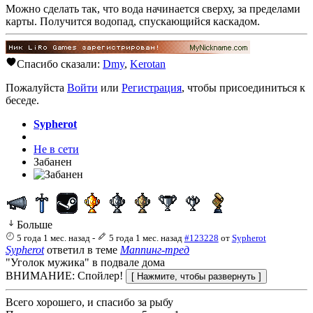
Можно сделать так, что вода начинается сверху, за пределами
карты. Получится водопад, спускающийся каскадом.
Спасибо сказали:
Dmy
,
Kerotan
Пожалуйста
Войти
или
Регистрация
, чтобы присоединиться к
беседе.
Sypherot
Не в сети
Забанен
Больше
5 года 1 мес. назад
-
5 года 1 мес. назад
#123228
от
Sypherot
Sypherot
ответил в теме
Маппинг-тред
"Уголок мужика" в подвале дома
ВНИМАНИЕ: Спойлер!
Всего хорошего, и спасибо за рыбу