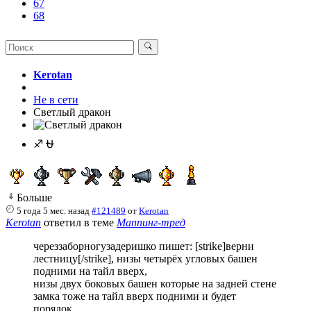
67
68
Kerotan
Не в сети
Светлый дракон
♐ ⛎
Больше
5 года 5 мес. назад
#121489
от
Kerotan
Kerotan
ответил в теме
Маппинг-тред
череззаборногузадеришко пишет: [strike]верни
лестницу[/strike], низы четырёх угловых башен
подними на тайл вверх,
низы двух боковых башен которые на задней стене
замка тоже на тайл вверх подними и будет
порядок.