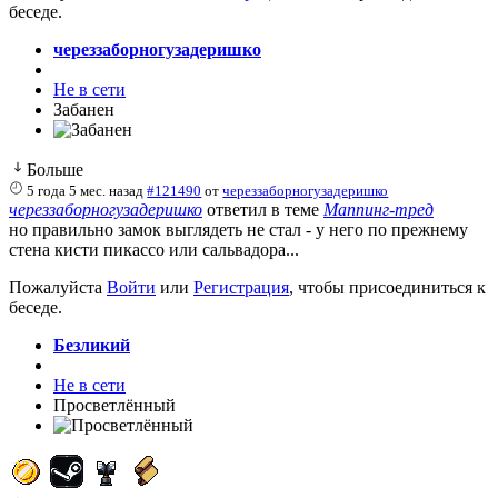
беседе.
череззаборногузадеришко
Не в сети
Забанен
Больше
5 года 5 мес. назад
#121490
от
череззаборногузадеришко
череззаборногузадеришко
ответил в теме
Маппинг-тред
но правильно замок выглядеть не стал - у него по прежнему
стена кисти пикассо или сальвадора...
Пожалуйста
Войти
или
Регистрация
, чтобы присоединиться к
беседе.
Безликий
Не в сети
Просветлённый