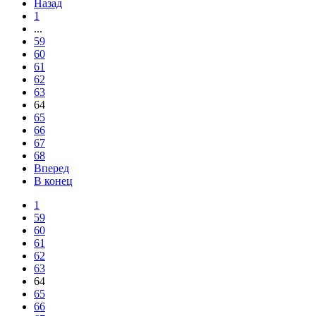
Назад
1
...
59
60
61
62
63
64
65
66
67
68
Вперед
В конец
1
59
60
61
62
63
64
65
66