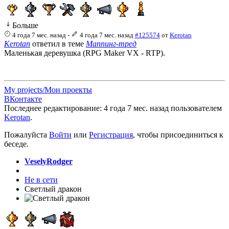
Больше
4 года 7 мес. назад
-
4 года 7 мес. назад
#125574
от
Kerotan
Kerotan
ответил в теме
Маппинг-тред
Маленькая деревушка (RPG Maker VX - RTP).
My projects/Мои проекты
ВКонтакте
Последнее редактирование: 4 года 7 мес. назад пользователем
Kerotan
.
Пожалуйста
Войти
или
Регистрация
, чтобы присоединиться к
беседе.
VeselyRodger
Не в сети
Светлый дракон