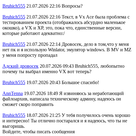
Bruhich555
21.07.2026 22:16
Вопросы?
Bruhich555
21.07.2026 22:16
Текст, в Vx Ace была проблема с
тестированием проекта (отображалось абсурдно маленькое
окошко), а VX и XP, это, пока что, единственные версии,
которые работают адекватно:/
Bruhich555
21.07.2026 22:14
Дровосек, дело в том,что у меня
нет пк и я использую Winlator, эмулятор windows. В MV и MZ
у меня попросту пропадал
Адский дровосек
20.07.2026 09:43
Bruhich555, любопытно
почему ты выбрал именно VX вот теперь?
Bruhich555
19.07.2026 20:43
Большое спасибо!
AnnTenna
19.07.2026 18:49
Я извиняюсь за неработающий
файлоархив, написала техническому админу, надеюсь он
сможет скоро поправить
Bruhich555
18.07.2026 21:25
У тебя получилось очень хорошо
и интересно! Ты отлично постарался и я надеюсь, что ты не
выгоришь.
Войдите, чтобы писать сообщения