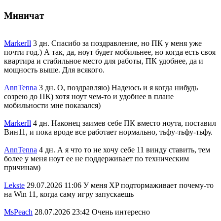
Миничат
MarkerIl
3 дн.
Спасибо за поздравление, но ПК у меня уже
почти год.) А так, да, ноут будет мобильнее, но когда есть своя
квартира и стабильное место для работы, ПК удобнее, да и
мощность выше. Для всякого.
AnnTenna
3 дн.
О, поздравляю) Надеюсь и я когда нибудь
созрею до ПК) хотя ноут чем-то и удобнее в плане
мобильности мне показался)
MarkerIl
4 дн.
Наконец заимев себе ПК вместо ноута, поставил
Вин11, и пока вроде все работает нормально, тьфу-тьфу-тьфу.
AnnTenna
4 дн.
А я что то не хочу себе 11 винду ставить, тем
более у меня ноут ее не поддерживает по техническим
причинам)
Lekste
29.07.2026 11:06
У меня XP подтормаживает почему-то
на Win 11, когда саму игру запускаешь
MsPeach
28.07.2026 23:42
Очень интересно