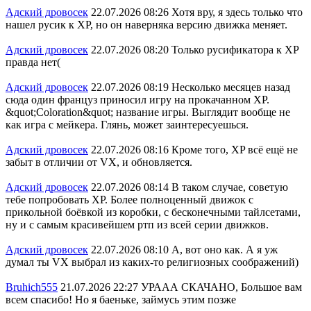
Адский дровосек
22.07.2026 08:26
Хотя вру, я здесь только что
нашел русик к XP, но он наверняка версию движка меняет.
Адский дровосек
22.07.2026 08:20
Только русификатора к ХР
правда нет(
Адский дровосек
22.07.2026 08:19
Несколько месяцев назад
сюда один француз приносил игру на прокачанном XP.
&quot;Coloration&quot; название игры. Выглядит вообще не
как игра с мейкера. Глянь, может заинтересуешься.
Адский дровосек
22.07.2026 08:16
Кроме того, XP всё ещё не
забыт в отличии от VX, и обновляется.
Адский дровосек
22.07.2026 08:14
В таком случае, советую
тебе попробовать XP. Более полноценный движок с
прикольной боёвкой из коробки, с бесконечными тайлсетами,
ну и с самым красивейшем ртп из всей серии движков.
Адский дровосек
22.07.2026 08:10
А, вот оно как. А я уж
думал ты VX выбрал из каких-то религиозных соображений)
Bruhich555
21.07.2026 22:27
УРААА СКАЧАНО, Большое вам
всем спасибо! Но я баеньке, займусь этим позже