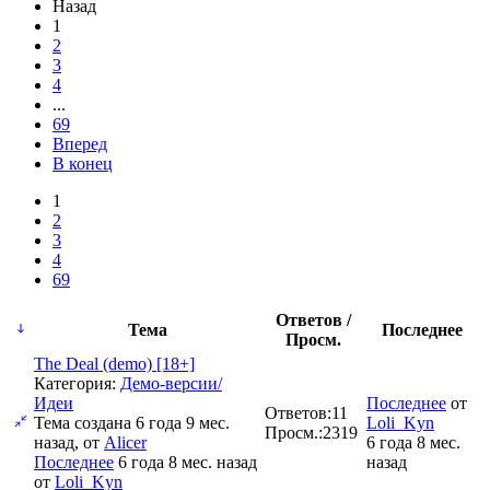
Назад
1
2
3
4
...
69
Вперед
В конец
1
2
3
4
69
Ответов /
Тема
Последнее
Просм.
The Deal (demo) [18+]
Категория:
Демо-версии/
Идеи
Последнее
от
Ответов:
11
Тема создана 6 года 9 мес.
Loli_Kyn
Просм.:
2319
назад, от
Alicer
6 года 8 мес.
Последнее
6 года 8 мес. назад
назад
от
Loli_Kyn