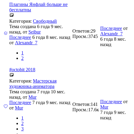
Плагины Янфлай больше не
бесплатны
Категория:
Свободный
Тема создана 6 года 9 мес.
Последнее
от
Ответов:
29
назад, от
Seibur
Alexandr_7
Просм.:
3745
Последнее
6 года 8 мес. назад
6 года 8 мес.
от
Alexandr_7
назад
1
2
#octobit 2018
Категория:
Мастерская
художника-аниматора
Тема создана 7 года 10 мес.
назад, от
Mur
Последнее
от
Последнее
7 года 9 мес. назад
Ответов:
141
Mur
от
Mur
Просм.:
17.6к
7 года 9 мес.
назад
1
2
3