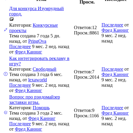
Просм.
Для конкурса Изумрудный
город.
Последнее
от
Категория:
Конкурсные
Ответов:
12
Фред Канниг
проекты
Просм.:
8861
9 мес. 2 нед.
Тема создана 7 года 5 дн.
назад
назад, от
PringOva
Последнее
9 мес. 2 нед. назад
от
Фред Канниг
Как интегрировать рекламу в
игру?
Категория:
Свободный
Последнее
от
Ответов:
7
Тема создана 3 года 6 мес.
Фред Канниг
Просм.:
2014
назад, от
lexaworld
9 мес. 2 нед.
Последнее
9 мес. 2 нед. назад
назад
от
Фред Канниг
Вопрос про рэндомайзер
заставки игры.
Категория:
Помощь
Последнее
от
Ответов:
9
Тема создана 3 года 2 мес.
Фред Канниг
Просм.:
1166
назад, от
Фред Канниг
9 мес. 2 нед.
Последнее
9 мес. 2 нед. назад
назад
от
Фред Канниг