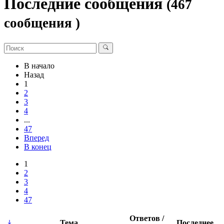
Последние сообщения
(467
сообщения )
В начало
Назад
1
2
3
4
...
47
Вперед
В конец
1
2
3
4
47
Ответов /
Тема
Последнее