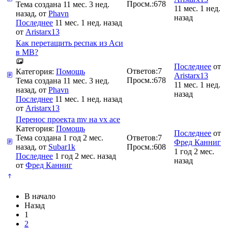
Просм.:
678
Тема создана 11 мес. 3 нед.
11 мес. 1 нед.
назад, от
Phavn
назад
Последнее
11 мес. 1 нед. назад
от
Aristarx13
Как перетащить респак из Аси
в МВ?
Последнее
от
Ответов:
7
Категория:
Помощь
Aristarx13
Просм.:
678
Тема создана 11 мес. 3 нед.
11 мес. 1 нед.
назад, от
Phavn
назад
Последнее
11 мес. 1 нед. назад
от
Aristarx13
Перенос проекта mv на vx ace
Категория:
Помощь
Последнее
от
Тема создана 1 год 2 мес.
Ответов:
7
Фред Канниг
назад, от
Subar1k
Просм.:
608
1 год 2 мес.
Последнее
1 год 2 мес. назад
назад
от
Фред Канниг
В начало
Назад
1
2