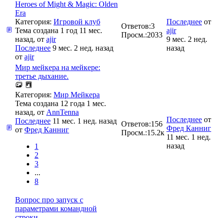
Heroes of Might & Magic: Olden
Era
Категория:
Игровой клуб
Последнее
от
Ответов:
3
Тема создана 1 год 11 мес.
ajir
Просм.:
2033
назад, от
ajir
9 мес. 2 нед.
Последнее
9 мес. 2 нед. назад
назад
от
ajir
Мир мейкера на мейкере:
третье дыхание.
Категория:
Мир Мейкера
Тема создана 12 года 1 мес.
назад, от
AnnTenna
Последнее
от
Последнее
11 мес. 1 нед. назад
Ответов:
156
Фред Канниг
от
Фред Канниг
Просм.:
15.2к
11 мес. 1 нед.
назад
1
2
3
...
8
Вопрос про запуск с
параметрами командной
строки