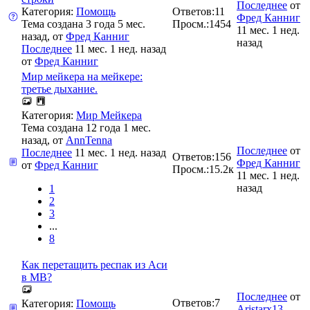
Последнее
от
Категория:
Помощь
Ответов:
11
Фред Канниг
Тема создана 3 года 5 мес.
Просм.:
1454
11 мес. 1 нед.
назад, от
Фред Канниг
назад
Последнее
11 мес. 1 нед. назад
от
Фред Канниг
Мир мейкера на мейкере:
третье дыхание.
Категория:
Мир Мейкера
Тема создана 12 года 1 мес.
назад, от
AnnTenna
Последнее
от
Последнее
11 мес. 1 нед. назад
Ответов:
156
Фред Канниг
от
Фред Канниг
Просм.:
15.2к
11 мес. 1 нед.
назад
1
2
3
...
8
Как перетащить респак из Аси
в МВ?
Последнее
от
Ответов:
7
Категория:
Помощь
Aristarx13