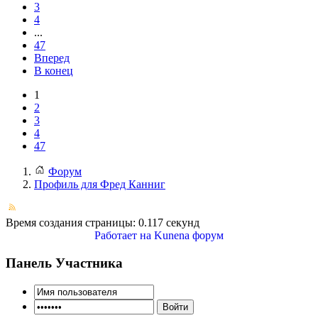
3
4
...
47
Вперед
В конец
1
2
3
4
47
Форум
Профиль для Фред Канниг
Время создания страницы: 0.117 секунд
Работает на
Kunena форум
Панель Участника