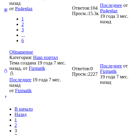
назад
Последнее
от
Ответов:
104
от
Pu4eglaz
Pu4eglaz
Просм.:
15.3к
19 года 3 мес.
1
назад
2
3
...
6
Обращение
Категория:
Наш портал
Тема создана 19 года 7 мес.
Последнее
от
назад, от
Fizmatik
Ответов:
0
Fizmatik
Просм.:
2227
19 года 7 мес.
Последнее
19 года 7 мес.
назад
назад
от
Fizmatik
В начало
Назад
1
2
3