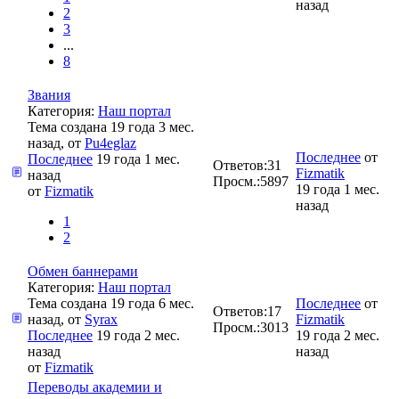
назад
2
3
...
8
Звания
Категория:
Наш портал
Тема создана 19 года 3 мес.
назад, от
Pu4eglaz
Последнее
от
Последнее
19 года 1 мес.
Ответов:
31
Fizmatik
назад
Просм.:
5897
19 года 1 мес.
от
Fizmatik
назад
1
2
Обмен баннерами
Категория:
Наш портал
Тема создана 19 года 6 мес.
Последнее
от
Ответов:
17
назад, от
Syrax
Fizmatik
Просм.:
3013
Последнее
19 года 2 мес.
19 года 2 мес.
назад
назад
от
Fizmatik
Переводы академии и