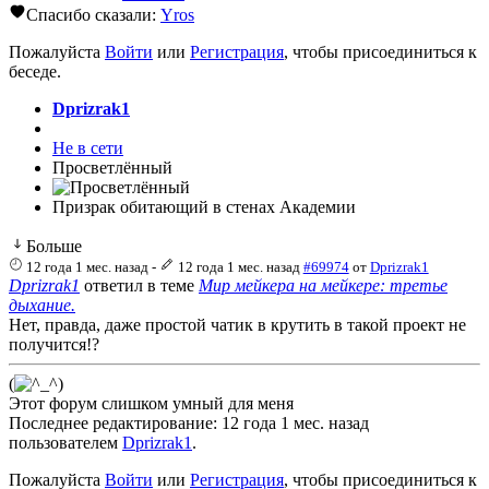
Спасибо сказали:
Yros
Пожалуйста
Войти
или
Регистрация
, чтобы присоединиться к
беседе.
Dprizrak1
Не в сети
Просветлённый
Призрак обитающий в стенах Академии
Больше
12 года 1 мес. назад
-
12 года 1 мес. назад
#69974
от
Dprizrak1
Dprizrak1
ответил в теме
Мир мейкера на мейкере: третье
дыхание.
Нет, правда, даже простой чатик в крутить в такой проект не
получится!?
(
)
Этот форум слишком умный для меня
Последнее редактирование: 12 года 1 мес. назад
пользователем
Dprizrak1
.
Пожалуйста
Войти
или
Регистрация
, чтобы присоединиться к