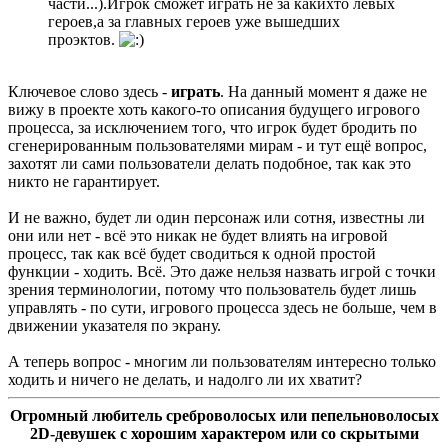
части...).Игрок сможет играть не за какихто левых
героев,а за главных героев уже вышедших
проэктов.
Ключевое слово здесь -
играть
. На данный момент я даже не
вижу в проекте хоть какого-то описания будущего игрового
процесса, за исключением того, что игрок будет бродить по
сгенерированным пользователями мирам - и тут ещё вопрос,
захотят ли сами пользователи делать подобное, так как это
никто не гарантирует.
И не важно, будет ли один персонаж или сотня, известны ли
они или нет - всё это никак не будет влиять на игровой
процесс, так как всё будет сводиться к одной простой
функции - ходить. Всё. Это даже нельзя назвать игрой с точки
зрения терминологии, потому что пользователь будет лишь
управлять - по сути, игрового процесса здесь не больше, чем в
движении указателя по экрану.
А теперь вопрос - многим ли пользователям интересно только
ходить и ничего не делать, и надолго ли их хватит?
Огромный любитель среброволосых или пепельноволосых
2D-девушек с хорошим характером или со скрытыми