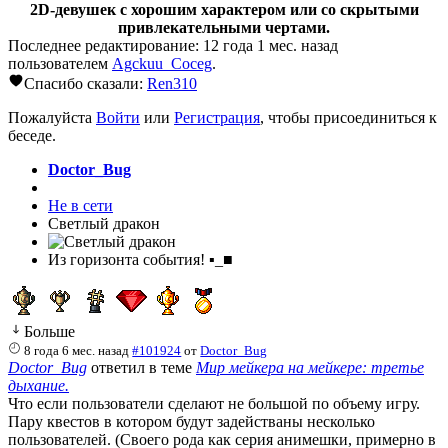
2D-девушек с хорошим характером или со скрытыми
привлекательными чертами.
Последнее редактирование: 12 года 1 мес. назад
пользователем
Agckuu_Coceg
.
Спасибо сказали:
Ren310
Пожалуйста
Войти
или
Регистрация
, чтобы присоединиться к
беседе.
Doctor_Bug
Не в сети
Светлый дракон
Из горизонта события! ▪_■
Больше
8 года 6 мес. назад
#101924
от
Doctor_Bug
Doctor_Bug
ответил в теме
Мир мейкера на мейкере: третье
дыхание.
Что если пользователи сделают не большой по объему игру.
Пару квестов в котором будут задействаны несколько
пользователей. (Своего рода как серия анимешки, примерно в