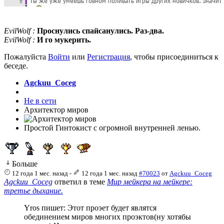
EvilWolf :
Проснулись спайсанулись. Раз-два.
EvilWolf :
И го мукерить.
Пожалуйста
Войти
или
Регистрация
, чтобы присоединиться к
беседе.
Agckuu_Coceg
Не в сети
Архитектор миров
Простой Гинтокист с огромной внутренней ленью.
Больше
12 года 1 мес. назад
-
12 года 1 мес. назад
#70023
от
Agckuu_Coceg
Agckuu_Coceg
ответил в теме
Мир мейкера на мейкере:
третье дыхание.
Yros пишет: Этот проэет будет являтся
обединением миров многих проэктов(ну хотябы