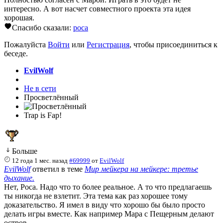
интересно. А вот насчет совместного проекта эта идея
хорошая.
Спасибо сказали:
poca
Пожалуйста
Войти
или
Регистрация
, чтобы присоединиться к
беседе.
EvilWolf
Не в сети
Просветлённый
Trap is Fap!
Больше
12 года 1 мес. назад
#69999
от
EvilWolf
EvilWolf
ответил в теме
Мир мейкера на мейкере: третье
дыхание.
Нет, Роса. Надо что то более реальное. А то что предлагаешь
ты никогда не взлетит. Эта тема как раз хорошее тому
доказательство. Я имел в виду что хорошо бы было просто
делать игры вместе. Как например Мара с Пещерным делают
остров.