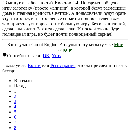
23 минут играбельности). Квестов 2-4. Но сделать общую
игру заготовку (просто маппинг), в которой будут размещены
дома и главная крепость Светлой. А пользователи будут брать
эту заготовку, и заготовленые спрайты пользователей тоже
там присутсвует и делают не большую игру. Без ограничений,
сделал выложил. Захотел сделал еще. И поскай это не будет
полнаценая игра, но будет почти полноценный сериал!
Баг изучает Godot Engine. А слушает эту музыку ~~>
Мое
сердце
Спасибо сказали:
DK
,
Yros
Пожалуйста
Войти
или
Регистрация
, чтобы присоединиться к
беседе.
В начало
Назад
1
2
3
4
5
6
7
8