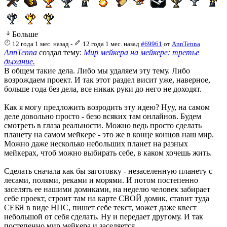
Больше
12 года 1 мес. назад
-
12 года 1 мес. назад
#69961
от
AnnTenna
AnnTenna
создал тему:
Мир мейкера на мейкере: третье
дыхание.
В общем такие дела. Либо мы удаляем эту тему. Либо
возрождаем проект. И так этот раздел висит уже, наверное,
больше года без дела, все никак руки до него не доходят.
Как я могу предложить возродить эту идею? Нуу, на самом
деле довольно просто - безо всяких там онлайнов. Будем
смотреть в глаза реальности. Можно ведь просто сделать
планету на самом мейкере - это же в конце концов наш мир.
Можно даже несколько небольших планет на разных
мейкерах, чтоб можно выбирать себе, в каком хочешь жить.
Сделать сначала как бы заготовку - незаселенную планету с
лесами, полями, реками и морями. И потом постепенно
заселять ее нашими домиками, на неделю человек забирает
себе проект, строит там на карте СВОЙ домик, ставит туда
СЕБЯ в виде НПС, пишет себе текст, может даже квест
небольшой от себя сделать. Ну и передает другому. И так
постепенно мир мейкера и заселяется...