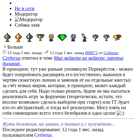
Не в сети
Модератор
Собака злая
Больше
12 года 1 мес. назад
-
12 года 1 мес. назад
#69971
от
Cerberus
Cerberus
ответил в теме
Мир мейкера на мейкере: третье
дыхание.
В принципе, тут уже раньше упомянули Перекрёсток - можно
будет попробовать расширять его (естественно, выкинув к
чертям сюжетную линию и заменив её на отдельные квесты)
за счёт новых миров, которые, в принципе, может каждый
сделать для себя. Надо только решить, будем ли мы пытаться
реализовать игру за форумчан (теоретически, кстати, это
вполне возможно сделать выбором при старте) или ГГ будет
кто-то абстрактный, и тогда всё реализуемо. Могу взять на
себя совмещение всего этого безобразия в одно целое
Жуть болотная, на лапках, в тапках и с пулемётом...
Последнее редактирование: 12 года 1 мес. назад
пользователем
Cerberus
.