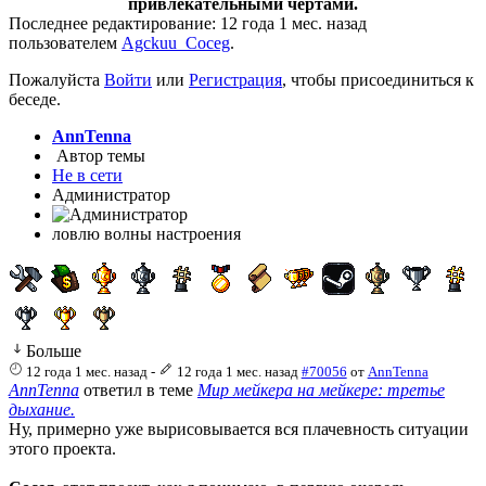
привлекательными чертами.
Последнее редактирование: 12 года 1 мес. назад
пользователем
Agckuu_Coceg
.
Пожалуйста
Войти
или
Регистрация
, чтобы присоединиться к
беседе.
AnnTenna
Автор темы
Не в сети
Администратор
ловлю волны настроения
Больше
12 года 1 мес. назад
-
12 года 1 мес. назад
#70056
от
AnnTenna
AnnTenna
ответил в теме
Мир мейкера на мейкере: третье
дыхание.
Ну, примерно уже вырисовывается вся плачевность ситуации
этого проекта.