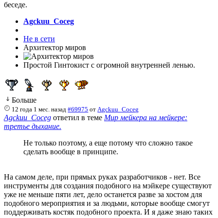
беседе.
Agckuu_Coceg
Не в сети
Архитектор миров
Простой Гинтокист с огромной внутренней ленью.
Больше
12 года 1 мес. назад
#69975
от
Agckuu_Coceg
Agckuu_Coceg
ответил в теме
Мир мейкера на мейкере:
третье дыхание.
Не только поэтому, а еще потому что сложно такое
сделать вообще в принципе.
На самом деле, при прямых руках разработчиков - нет. Все
инструменты для создания подобного на мэйкере существуют
уже не меньше пяти лет, дело останется разве за хостом для
подобного мероприятия и за людьми, которые вообще смогут
поддерживать костяк подобного проекта. И я даже знаю таких