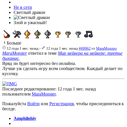
Не в сети
Светлый дракон
Злой и ужасный!
Больше
12 года 1 мес. назад
-
12 года 1 мес. назад
#69962
от
MaraMonster
MaraMonster
ответил в теме
Мир мейкера на мейкере: третье
дыхание.
Вряд ли будет интересно без онлайна.
Лучше уж сделать игру всем сообществом. Каждый делает по
кусочку.
Последнее редактирование: 12 года 1 мес. назад
пользователем
MaraMonster
.
Пожалуйста
Войти
или
Регистрация
, чтобы присоединиться к
беседе.
Amphilohiy