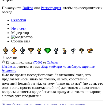
Пожалуйста
Войти
или
Регистрация
, чтобы присоединиться к
беседе.
Cerberus
Не в сети
Модератор
Собака злая
Больше
12 года 1 мес. назад
#70002
от
Cerberus
Cerberus
ответил в теме
Мир мейкера на мейкере: третье
дыхание.
Я-то не против посодействовать "взлетанию" того, что
предлагает Роса, знать бы только, на чём, собственно ,
полетим? Беглый гуглёж на тему "mmo на vx ace" (по сути, это
оно и есть, просто маломасштабное) дал только аналогичные
вопросы и ответы вроде "сначала придумай что-то шикарное,
а потом уже продвигай".
Жуть болотная, на лапках, в тапках и с пулемётом...