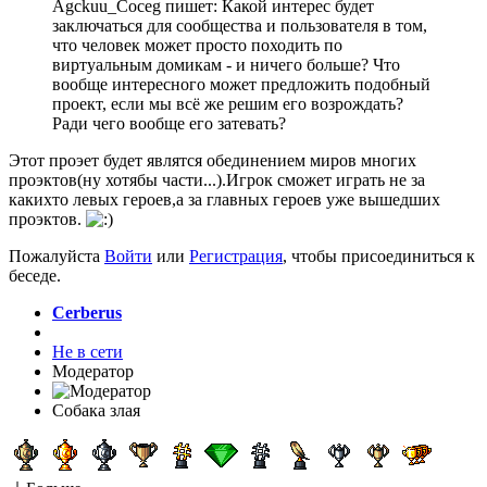
Agckuu_Coceg пишет: Какой интерес будет
заключаться для сообщества и пользователя в том,
что человек может просто походить по
виртуальным домикам - и ничего больше? Что
вообще интересного может предложить подобный
проект, если мы всё же решим его возрождать?
Ради чего вообще его затевать?
Этот проэет будет являтся обединением миров многих
проэктов(ну хотябы части...).Игрок сможет играть не за
какихто левых героев,а за главных героев уже вышедших
проэктов.
Пожалуйста
Войти
или
Регистрация
, чтобы присоединиться к
беседе.
Cerberus
Не в сети
Модератор
Собака злая