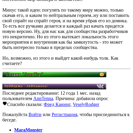
Минус такой идеи: погулять по такому миру можно, только
скачав его, и каким то нейтральным героем..ну или поставить
свой спрайт на спрайт героя, и на время убрав его из домика.
То есть все ручками делается и каждый раз качать придется
новую версию. Ну, для нас как для сообщества разработчиков
это некритично. Но из этого вытекает локальность этого
мероприятия и внутренняя как бы замкнутость - это может
быть интересно только в пределах сообщества.
Но, возможно, из этого и выйдет какой-нибудь толк. Как
считаете?
Последнее редактирование: 12 года 1 мес. назад
пользователем
AnnTenna
. Причина: добавила опрос
Спасибо сказали:
Фред Канниг
,
VeselyRodger
Пожалуйста
Войти
или
Регистрация
, чтобы присоединиться к
беседе.
MaraMonster