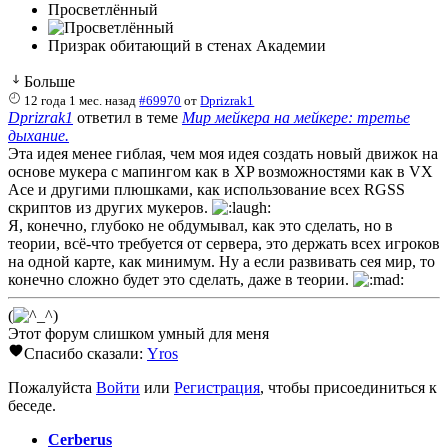
Просветлённый
Призрак обитающий в стенах Академии
Больше
12 года 1 мес. назад
#69970
от
Dprizrak1
Dprizrak1
ответил в теме
Мир мейкера на мейкере: третье
дыхание.
Эта идея менее гиблая, чем моя идея создать новый движок на
основе мукера с мапингом как в XP возможностями как в VX
Ace и другими плюшками, как использование всех RGSS
скриптов из других мукеров.
Я, конечно, глубоко не обдумывал, как это сделать, но в
теории, всё-что требуется от сервера, это держать всех игроков
на одной карте, как минимум. Ну а если развивать сея мир, то
конечно сложно будет это сделать, даже в теории.
(
)
Этот форум слишком умный для меня
Спасибо сказали:
Yros
Пожалуйста
Войти
или
Регистрация
, чтобы присоединиться к
беседе.
Cerberus