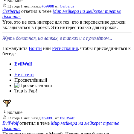
Больше
12 года 1 мес. назад
#69988
от
Cerberus
Cerberus
ответил в теме
Мир мейкера на мейкере: третье
дыхание.
Yros, это не есть интерес для тех, кто в перспективе должен
вкладываться в проект. Это интерес только для игроков.
Жуть болотная, на лапках, в тапках и с пулемётом...
Пожалуйста
Войти
или
Регистрация
, чтобы присоединиться к
беседе.
EvilWolf
Не в сети
Просветлённый
Trap is Fap!
Больше
12 года 1 мес. назад
#69991
от
EvilWolf
EvilWolf
ответил в теме
Мир мейкера на мейкере: третье
дыхание.
Полностью согласен с Марой. Играть в это будет не