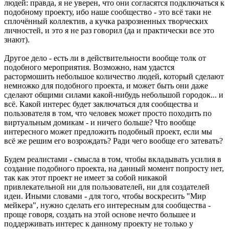
людей: правда, я не уверен, что они согласятся подключаться к
подобному проекту, ибо наше сообщество - это всё таки не
сплочённый коллектив, а кучка разрозненных творческих
личностей, и это я не раз говорил (да и практически все это
знают).
Другое дело - есть ли в действительности вообще толк от
подобного мероприятия. Возможно, нам удастся
растормошить небольшое количество людей, который сделают
немножко для подобного проекта, и может быть они даже
сделают общими силами какой-нибудь небольшой городок... и
всё. Какой интерес будет заключаться для сообщества и
пользователя в том, что человек может просто походить по
виртуальным домикам - и ничего больше? Что вообще
интересного может предложить подобный проект, если мы
всё же решим его возрождать? Ради чего вообще его затевать?
Будем реалистами - смысла в том, чтобы вкладывать усилия в
создание подобного проекта, на данный момент попросту нет,
так как этот проект не имеет за собой никакой
привлекательной ни для пользователей, ни для создателей
идеи. Иными словами - для того, чтобы воскресить "Мир
мейкера", нужно сделать его интересным для сообщества -
проще говоря, создать на этой основе нечто большее и
поддерживать интерес к данному проекту не только у