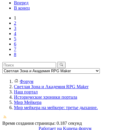
Вперед
В конец
1
2
3
4
5
6
7
8
Форум
Светлая Зона и Академия RPG Maker
Наш портал
Исторические хроники портала
Мир Мейкера
Мир мейкера на мейкере: третье дыхание.
Время создания страницы: 0.187 секунд
Работает на
Kunena форум