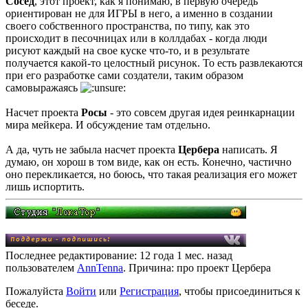
Сосед
, этот проект, как я понимаю, в первую очередь
ориентирован не для ИГРЫ в него, а именно в создании
своего собственного пространства, по типу, как это
происходит в песочницах или в коллдабах - когда люди
рисуют каждый на свое куске что-то, и в результате
получается какой-то целостный рисунок. То есть развлекаются
при его разработке сами создатели, таким образом
самовыражаясь
Насчет проекта
Росы
- это совсем другая идея реинкарнации
мира мейкера. И обсуждение там отдельно.
А да, чуть не забыла насчет проекта
Цербера
написать. Я
думаю, он хорош в том виде, как он есть. Конечно, частично
оно перекликается, но боюсь, что такая реализация его может
лишь испортить.
Последнее редактирование: 12 года 1 мес. назад
пользователем
AnnTenna
. Причина: про проект Цербера
Пожалуйста
Войти
или
Регистрация
, чтобы присоединиться к
беседе.