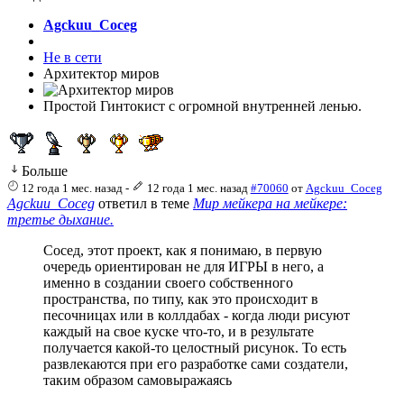
Agckuu_Coceg
Не в сети
Архитектор миров
Простой Гинтокист с огромной внутренней ленью.
Больше
12 года 1 мес. назад
-
12 года 1 мес. назад
#70060
от
Agckuu_Coceg
Agckuu_Coceg
ответил в теме
Мир мейкера на мейкере:
третье дыхание.
Сосед, этот проект, как я понимаю, в первую
очередь ориентирован не для ИГРЫ в него, а
именно в создании своего собственного
пространства, по типу, как это происходит в
песочницах или в коллдабах - когда люди рисуют
каждый на свое куске что-то, и в результате
получается какой-то целостный рисунок. То есть
развлекаются при его разработке сами создатели,
таким образом самовыражаясь