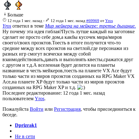
Больше
12 года 1 мес. назад
-
12 года 1 мес. назад
#69969
от
Yros
Yros
ответил в теме
Мир мейкера на мейкере: третье дыхание.
Ну почему эта идея гиблая?Пусть лутше каждый на заготовке
сделает не просто себе дом,а какбы кусочек мира/миров
своего/своих проэктов.Тоесть в итоге получится что-то
средние между всех проэктов на светлой,где персонажи из
разных игр смогут всячески между собой
взаимодействовать,давать и выполнять квесты,сражатся друг
с другом и т.д.А вселенная будет делится на планеты
названные в честь мейкеров,тоесть на планете VX Ace будут
только части из миров проэктов созданных на RPG Maker VX
Ace,на планете XP будут только части из миров проэктов
созданных на RPG Maker XP и т.д.
Последнее редактирование: 12 года 1 мес. назад
пользователем
Yros
.
Пожалуйста
Войти
или
Регистрация
, чтобы присоединиться к
беседе.
Dprizrak1
Не в сети