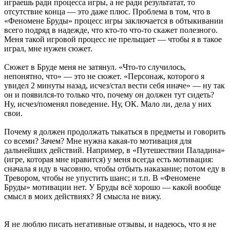
играешь ради процесса игры, а не ради результатат, то
отсутствие конца — это даже плюс. Проблема в том, что в
«Феномене Бруды» процесс игры заключается в обтыкивании
всего подряд в надежде, что кто-то что-то скажет полезного.
Меня такой игровой процесс не прельщает — чтобы я в такое
играл, мне нужен сюжет.
Сюжет в Бруде меня не затянул. «Что-то случилось,
непонятно, что» — это не сюжет. «Персонаж, которого я
увидел 2 минуты назад, исчез/стал вести себя иначе» — ну так
он и появился-то только что, почему он должен тут сидеть?
Ну, исчез/поменял поведение. Ну, ОК. Мало ли, дела у них
свои.
Почему я должен продолжать тыкаться в предметы и говорить
со всеми? Зачем? Мне нужна какая-то мотивация для
дальнейших действий. Например, в «Путешествии Паладина»
(игре, которая мне нравится) у меня всегда есть мотивация:
сначала я иду в часовню, чтобы отбыть наказание; потом еду в
Тревором, чтобы не упустить шанс; и т.п. В «Феномене
Бруды» мотивации нет. У Бруды всё хорошо — какой вообще
смысл в моих действиях? Я смысла не вижу.
Я не люблю писать негативные отзывы, и надеюсь, что я не