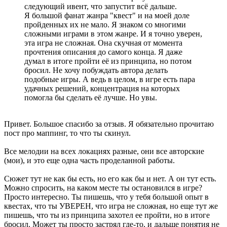
следующий ивент, что запустит всё дальше.
Я большой фанат жанра "квест" и на моей доле
пройденных их не мало. Я знаком со многими
сложными играми в этом жанре. И я точно уверен,
эта игра не сложная. Она скучная от момента
прочтения описания до самого конца. Я даже
думал в итоге пройти её из принципа, но потом
бросил. Не хочу побуждать автора делать
подобные игры. А ведь в целом, в игре есть пара
удачных решений, концентрация на которых
помогла бы сделать её лучше. Но увы.
Привет. Большое спасибо за отзыв. Я обязательно прочитаю
пост про маппинг, то что ты скинул.
Все мелодии на всех локациях разные, они все авторские
(мои), и это еще одна часть проделанной работы.
Сюжет тут не как бы есть, но его как бы и нет. А он тут есть.
Можно спросить, на каком месте ты остановился в игре?
Просто интересно. Ты пишешь, что у тебя большой опыт в
квестах, что ты УВЕРЕН, что игра не сложная, но еще тут же
пишешь, что ты из принципа захотел ее пройти, но в итоге
бросил. Может ты просто застрял где-то, и дальше понятия не