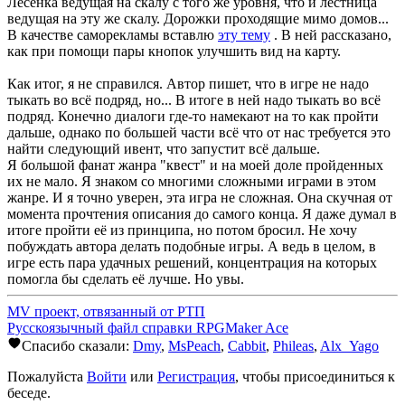
Лесенка ведущая на скалу с того же уровня, что и лестница
ведущая на эту же скалу. Дорожки проходящие мимо домов...
В качестве саморекламы вставлю
эту тему
. В ней рассказано,
как при помощи пары кнопок улучшить вид на карту.
Как итог, я не справился. Автор пишет, что в игре не надо
тыкать во всё подряд, но... В итоге в ней надо тыкать во всё
подряд. Конечно диалоги где-то намекают на то как пройти
дальше, однако по большей части всё что от нас требуется это
найти следующий ивент, что запустит всё дальше.
Я большой фанат жанра "квест" и на моей доле пройденных
их не мало. Я знаком со многими сложными играми в этом
жанре. И я точно уверен, эта игра не сложная. Она скучная от
момента прочтения описания до самого конца. Я даже думал в
итоге пройти её из принципа, но потом бросил. Не хочу
побуждать автора делать подобные игры. А ведь в целом, в
игре есть пара удачных решений, концентрация на которых
помогла бы сделать её лучше. Но увы.
MV проект, отвязанный от РТП
Русскоязычный файл справки RPGMaker Ace
Спасибо сказали:
Dmy
,
MsPeach
,
Cabbit
,
Phileas
,
Alx_Yago
Пожалуйста
Войти
или
Регистрация
, чтобы присоединиться к
беседе.