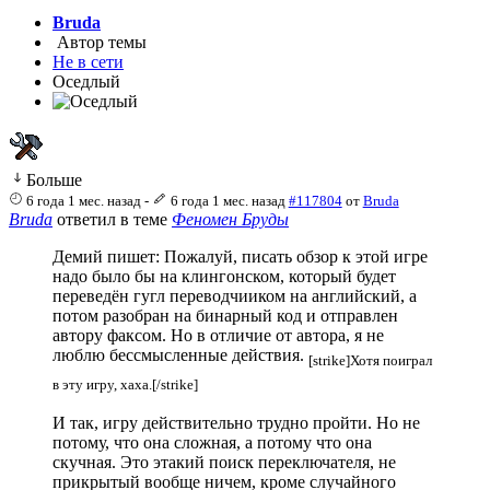
Bruda
Автор темы
Не в сети
Оседлый
Больше
6 года 1 мес. назад
-
6 года 1 мес. назад
#117804
от
Bruda
Bruda
ответил в теме
Феномен Бруды
Демий пишет: Пожалуй, писать обзор к этой игре
надо было бы на клингонском, который будет
переведён гугл переводчииком на английский, а
потом разобран на бинарный код и отправлен
автору факсом. Но в отличие от автора, я не
люблю бессмысленные действия.
[strike]Хотя поиграл
в эту игру, хаха.[/strike]
И так, игру действительно трудно пройти. Но не
потому, что она сложная, а потому что она
скучная. Это этакий поиск переключателя, не
прикрытый вообще ничем, кроме случайного