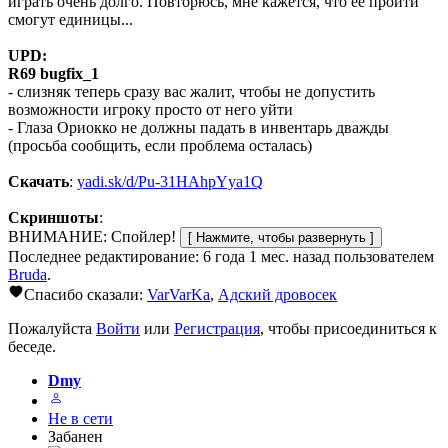
играть очень долго. Повторюсь, мне кажется, что ее пройти
смогут единицы...
UPD:
R69 bugfix_1
- слизняк теперь сразу вас жалит, чтобы не допустить
возможности игроку просто от него уйти
- Глаза Ориокко не должны падать в инвентарь дважды
(просьба сообщить, если проблема осталась)
Скачать
:
yadi.sk/d/Pu-31HAhpYya1Q
Скриншоты
:
ВНИМАНИЕ: Спойлер!
Последнее редактирование: 6 года 1 мес. назад пользователем
Bruda
.
Спасибо сказали:
VarVarKa
,
Адский дровосек
Пожалуйста
Войти
или
Регистрация
, чтобы присоединиться к
беседе.
Dmy
Не в сети
Забанен