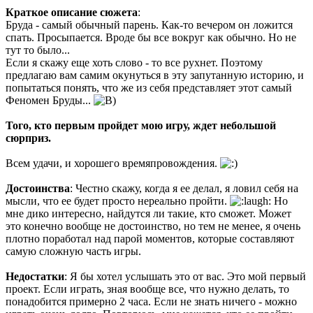
Краткое описание сюжета
:
Бруда - самый обычный парень. Как-то вечером он ложится
спать. Просыпается. Вроде бы все вокруг как обычно. Но не
тут то было...
Если я скажу еще хоть слово - то все рухнет. Поэтому
предлагаю вам самим окунуться в эту запутанную историю, и
попытаться понять, что же из себя представляет этот самый
Феномен Бруды...
Того, кто первым пройдет мою игру, ждет небольшой
сюрприз.
Всем удачи, и хорошего времяпровождения.
Достоинства
: Честно скажу, когда я ее делал, я ловил себя на
мысли, что ее будет просто нереально пройти.
Но
мне дико интересно, найдутся ли такие, кто сможет. Может
это конечно вообще не достоинство, но тем не менее, я очень
плотно поработал над парой моментов, которые составляют
самую сложную часть игры.
Недостатки
: Я бы хотел услышать это от вас. Это мой первый
проект. Если играть, зная вообще все, что нужно делать, то
понадобится примерно 2 часа. Если не знать ничего - можно