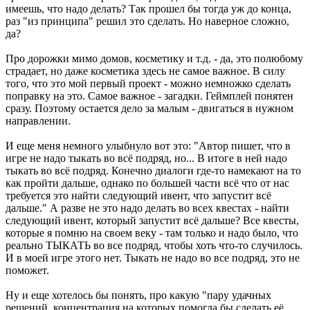
имеешь, что надо делать? Так прошел бы тогда уж до конца,
раз "из принципа" решил это сделать. Но наверное сложно,
да?
Про дорожки мимо домов, косметику и т.д. - да, это полюбому
страдает, но даже косметика здесь не самое важное. В силу
того, что это мой первый проект - можно немножко сделать
поправку на это. Самое важное - загадки. Геймплей понятен
сразу. Поэтому остается дело за малым - двигаться в нужном
направлении.
И еще меня немного улыбнуло вот это: "Автор пишет, что в
игре не надо тыкать во всё подряд, но... В итоге в ней надо
тыкать во всё подряд. Конечно диалоги где-то намекают на то
как пройти дальше, однако по большей части всё что от нас
требуется это найти следующий ивент, что запустит всё
дальше." А разве не это надо делать во всех квестах - найти
следующий ивент, который запустит всё дальше? Все квесты,
которые я помню на своем веку - там только и надо было, что
реально ТЫКАТЬ во все подряд, чтобы хоть что-то случилось.
И в моей игре этого нет. Тыкать не надо во все подряд, это не
поможет.
Ну и еще хотелось бы понять, про какую "пару удачных
решений, концентрация на которых помогла бы сделать её