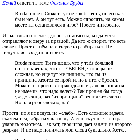
Демий
ответил в теме
Феномен Бруды
Bruda пишет: Сюжет тут не как бы есть, но его как
бы и нет. А он тут есть. Можно спросить, на каком
месте ты остановился в игре? Просто интересно.
Играл где-то полчаса, дошёл до момента, когда меня
отправляют к озеру за правдой. Да кто ж спорит, что есть
сюжет. Просто в нём не интересно разбираться. Не
получилось создать интригу.
Bruda пишет: Ты пишешь, что у тебя большой
опыт в квестах, что ты УВЕРЕН, что игра не
сложная, но еще тут же пишешь, что ты из
принципа захотел ее пройти, но в итоге бросил.
Может ты просто застрял где-то, и дальше понятия
не имеешь, что надо делать? Так прошел бы тогда
уж до конца, раз "из принципа" решил это сделать.
Но наверное сложно, да?
Прости, но я не ведусь на «слабо». Есть сложные задачи,
скажем там, забраться на скалу. А есть скучные – сто раз
ударить молотком. Так вот, твоя игра даёт задачи из второго
разряда. И не надо понимать мои слова буквально. Хотя…