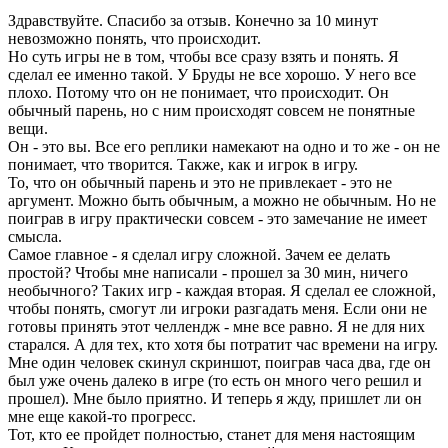
Здравствуйте. Спасибо за отзыв. Конечно за 10 минут
невозможно понять, что происходит.
Но суть игры не в том, чтобы все сразу взять и понять. Я
сделал ее именно такой. У Бруды не все хорошо. У него все
плохо. Потому что он не понимает, что происходит. Он
обычный парень, но с ним происходят совсем не понятные
вещи.
Он - это вы. Все его реплики намекают на одно и то же - он не
понимает, что творится. Также, как и игрок в игру.
То, что он обычный парень и это не привлекает - это не
аргумент. Можно быть обычным, а можно не обычным. Но не
поиграв в игру практически совсем - это замечание не имеет
смысла.
Самое главное - я сделал игру сложной. Зачем ее делать
простой? Чтобы мне написали - прошел за 30 мин, ничего
необычного? Таких игр - каждая вторая. Я сделал ее сложной,
чтобы понять, смогут ли игроки разгадать меня. Если они не
готовы принять этот челлендж - мне все равно. Я не для них
старался. А для тех, кто хотя бы потратит час времени на игру.
Мне один человек скинул скриншот, поиграв часа два, где он
был уже очень далеко в игре (то есть он много чего решил и
прошел). Мне было приятно. И теперь я жду, пришлет ли он
мне еще какой-то прогресс.
Тот, кто ее пройдет полностью, станет для меня настоящим