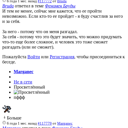
6 года 1 мес. назад
#117772
от
Bruda
Bruda
ответил в теме
Феномен Бруды
И тем не менее, сейчас мне кажется, что ее пройти
невозможно. Если кто-то ее пройдет - я буду счастлив за него
и за себя.
За него - потому что он меня разгадал.
За себя - потому что это будет значить, что можно придумать
что-то еще более сложное, и человек это тоже сможет
разгадать (или не сможет).
Пожалуйста
Войти
или
Регистрация
, чтобы присоединиться к
беседе.
Marganec
Не в сети
Просветлённый
пффф
Больше
6 года 1 мес. назад
#117779
от
Marganec