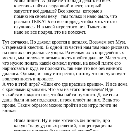
Bruda пишет: А разве не это надо делать во всех
квестах - найти следующий ивент, который
запустит всё дальше? Все квесты, которые я
помню на своем веку - там только и надо было, что
реально ТЫКАТЬ во все подряд, чтобы хоть что-то
случилось. И в моей игре этого нет. Тыкать не
надо во все подряд, это не поможет.
Тут согласен. Но дьявол кроется в деталях. Возьмём вот Myst.
Старенький квестик. В одной из частей нам там надо рисовать
на плитах специальные узоры. Размещая их в определённых
местах, мы получаем возможность пройти дальше. Мало того,
что нужно понять какой символ нужен, на какой плите его
нарисовать и куда её положить, так ещё это всё без единого
диалога. Однако, игроку интересно, потому что он чувствует
вовлеченность в процесс.
А что в этой игре? «Иши его где красные крыши». И все дома
с красными крышами. Что мы из этого понимаем? Иди
тыкайся в каждого нпс, чтобы найти нужного. Даже если
даны были иные подсказки, игрок плюёт на них. Ведь это
проще. Таким образом можно пройти всю игру, почти не
вникая.
Bruda пишет: Ну и еще хотелось бы понять, про
какую "пару удачных решений, концентрация на
которых помогла бы сделать её лучше" ты