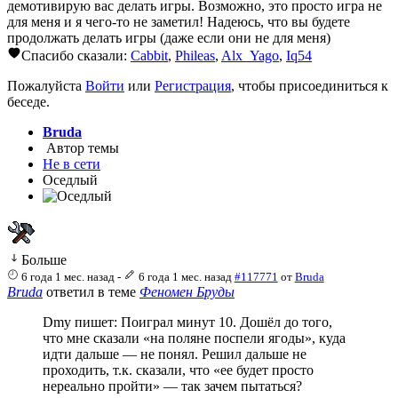
демотивирую вас делать игры. Возможно, это просто игра не
для меня и я чего-то не заметил! Надеюсь, что вы будете
продолжать делать игры (даже если они не для меня)
Спасибо сказали:
Cabbit
,
Phileas
,
Alx_Yago
,
Iq54
Пожалуйста
Войти
или
Регистрация
, чтобы присоединиться к
беседе.
Bruda
Автор темы
Не в сети
Оседлый
Больше
6 года 1 мес. назад
-
6 года 1 мес. назад
#117771
от
Bruda
Bruda
ответил в теме
Феномен Бруды
Dmy пишет: Поиграл минут 10. Дошёл до того,
что мне сказали «на поляне поспели ягоды», куда
идти дальше — не понял. Решил дальше не
проходить, т.к. сказали, что «ее будет просто
нереально пройти» — так зачем пытаться?