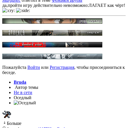
Marganec
ответил в теме
Феномен Бруды
да,пройти игру действительно невозможно:ЛАГАЕТ как чёрт!
Пожалуйста
Войти
или
Регистрация
, чтобы присоединиться к
беседе.
Bruda
Автор темы
Не в сети
Оседлый
Больше