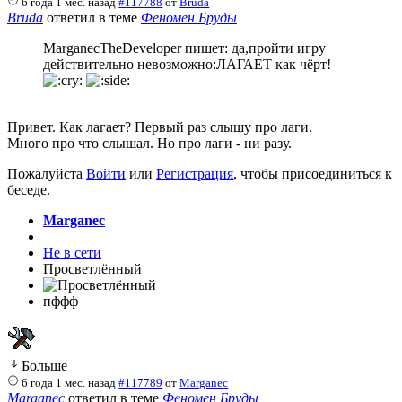
6 года 1 мес. назад
#117788
от
Bruda
Bruda
ответил в теме
Феномен Бруды
MarganecTheDeveloper пишет: да,пройти игру
действительно невозможно:ЛАГАЕТ как чёрт!
Привет. Как лагает? Первый раз слышу про лаги.
Много про что слышал. Но про лаги - ни разу.
Пожалуйста
Войти
или
Регистрация
, чтобы присоединиться к
беседе.
Marganec
Не в сети
Просветлённый
пффф
Больше
6 года 1 мес. назад
#117789
от
Marganec
Marganec
ответил в теме
Феномен Бруды