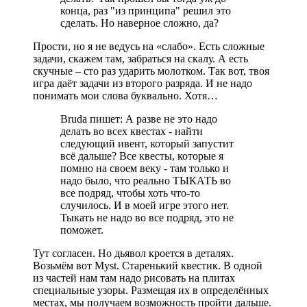
конца, раз "из принципа" решил это
сделать. Но наверное сложно, да?
Прости, но я не ведусь на «слабо». Есть сложные
задачи, скажем там, забраться на скалу. А есть
скучные – сто раз ударить молотком. Так вот, твоя
игра даёт задачи из второго разряда. И не надо
понимать мои слова буквально. Хотя…
Bruda пишет: А разве не это надо
делать во всех квестах - найти
следующий ивент, который запустит
всё дальше? Все квесты, которые я
помню на своем веку - там только и
надо было, что реально ТЫКАТЬ во
все подряд, чтобы хоть что-то
случилось. И в моей игре этого нет.
Тыкать не надо во все подряд, это не
поможет.
Тут согласен. Но дьявол кроется в деталях.
Возьмём вот Myst. Старенький квестик. В одной
из частей нам там надо рисовать на плитах
специальные узоры. Размещая их в определённых
местах, мы получаем возможность пройти дальше.