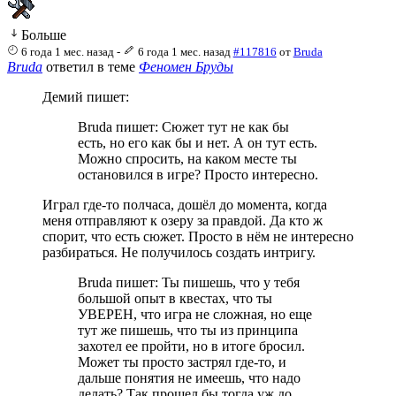
Больше
6 года 1 мес. назад
-
6 года 1 мес. назад
#117816
от
Bruda
Bruda
ответил в теме
Феномен Бруды
Демий пишет:
Bruda пишет: Сюжет тут не как бы
есть, но его как бы и нет. А он тут есть.
Можно спросить, на каком месте ты
остановился в игре? Просто интересно.
Играл где-то полчаса, дошёл до момента, когда
меня отправляют к озеру за правдой. Да кто ж
спорит, что есть сюжет. Просто в нём не интересно
разбираться. Не получилось создать интригу.
Bruda пишет: Ты пишешь, что у тебя
большой опыт в квестах, что ты
УВЕРЕН, что игра не сложная, но еще
тут же пишешь, что ты из принципа
захотел ее пройти, но в итоге бросил.
Может ты просто застрял где-то, и
дальше понятия не имеешь, что надо
делать? Так прошел бы тогда уж до