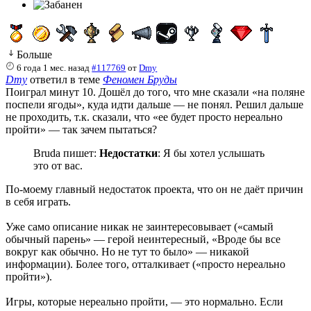
Больше
6 года 1 мес. назад
#117769
от
Dmy
Dmy
ответил в теме
Феномен Бруды
Поиграл минут 10. Дошёл до того, что мне сказали «на поляне
поспели ягоды», куда идти дальше — не понял. Решил дальше
не проходить, т.к. сказали, что «ее будет просто нереально
пройти» — так зачем пытаться?
Bruda пишет:
Недостатки
: Я бы хотел услышать
это от вас.
По-моему главный недостаток проекта, что он не даёт причин
в себя играть.
Уже само описание никак не заинтересовывает («самый
обычный парень» — герой неинтересный, «Вроде бы все
вокруг как обычно. Но не тут то было» — никакой
информации). Более того, отталкивает («просто нереально
пройти»).
Игры, которые нереально пройти, — это нормально. Если