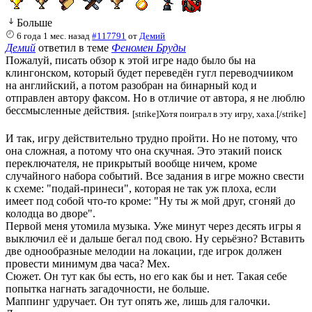
Больше
6 года 1 мес. назад
#117791
от
Демий
Демий
ответил в теме
Феномен Бруды
Пожалуй, писать обзор к этой игре надо было бы на
клингонском, который будет переведён гугл переводчииком
на английский, а потом разобран на бинарный код и
отправлен автору факсом. Но в отличие от автора, я не люблю
бессмысленные действия.
[strike]Хотя поиграл в эту игру, хаха.[/strike]
И так, игру действительно трудно пройти. Но не потому, что
она сложная, а потому что она скучная. Это этакий поиск
переключателя, не прикрытый вообще ничем, кроме
случайного набора событий. Все задания в игре можно свести
к схеме: "подай-принеси", которая не так уж плоха, если
имеет под собой что-то кроме: "Ну ты ж мой друг, сгоняй до
колодца во дворе".
Первой меня утомила музыка. Уже минут через десять игры я
выключил её и дальше бегал под свою. Ну серьёзно? Вставить
две однообразные мелодии на локации, где игрок должен
провести минимум два часа? Мех.
Сюжет. Он тут как бы есть, но его как бы и нет. Такая себе
попытка нагнать загадочности, не больше.
Маппинг удручает. Он тут опять же, лишь для галочки.