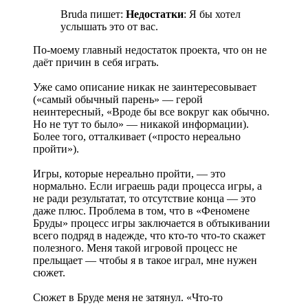
Bruda пишет:
Недостатки
: Я бы хотел
услышать это от вас.
По-моему главный недостаток проекта, что он не
даёт причин в себя играть.
Уже само описание никак не заинтересовывает
(«самый обычный парень» — герой
неинтересный, «Вроде бы все вокруг как обычно.
Но не тут то было» — никакой информации).
Более того, отталкивает («просто нереально
пройти»).
Игры, которые нереально пройти, — это
нормально. Если играешь ради процесса игры, а
не ради результатат, то отсутствие конца — это
даже плюс. Проблема в том, что в «Феномене
Бруды» процесс игры заключается в обтыкивании
всего подряд в надежде, что кто-то что-то скажет
полезного. Меня такой игровой процесс не
прельщает — чтобы я в такое играл, мне нужен
сюжет.
Сюжет в Бруде меня не затянул. «Что-то