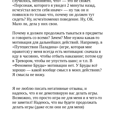
случилось, непонятно, что» — это не сюжет.
«Персонаж, которого я увидел 2 минуты назад,
исчез/стал вести себя иначе» — ну так он и
появился-то только что, почему он должен тут
сидеть? Ну, исчез/поменял поведение. Ну, ОК.
Мало ли, дела у них свои.
Почему я должен продолжать тыкаться в предметы
и говорить со всеми? Зачем? Мне нужна какая-то
мотивация для дальнейших действий. Например, в
«Путешествии Паладина» (игре, которая мне
нравится) у меня всегда есть мотивация: сначала я
иду в часовню, чтобы отбыть наказание; потом еду
в Тревором, чтобы не упустить шанс; и т.п. В
«Феномене Бруды» мотивации нет. У Бруды всё
хорошо — какой вообще смысл в моих действиях?
Я смысла не вижу.
Я не люблю писать негативные отзывы, и
надеюсь, что я не демотивирую вас делать игры.
Возможно, это просто игра не для меня и я чего-то
не заметил! Надеюсь, что вы будете продолжать
делать игры (даже если они не для меня)