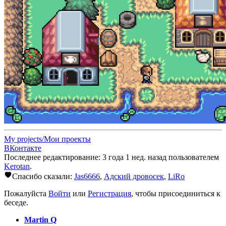
My projects/Мои проекты
ВКонтакте
Последнее редактирование: 3 года 1 нед. назад пользователем
Kerotan
.
Спасибо сказали:
Jas6666
,
Адский дровосек
,
LiRo
Пожалуйста
Войти
или
Регистрация
, чтобы присоединиться к
беседе.
Martin Q