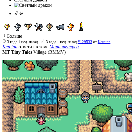
♐ ⛎
Больше
3 года 1 нед. назад
-
3 года 1 нед. назад
#129533
от
Kerotan
Kerotan
ответил в теме
Маппинг-тред
MT Tiny Tales
Village (RMMV)