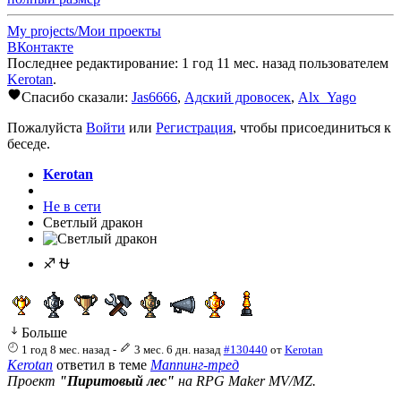
My projects/Мои проекты
ВКонтакте
Последнее редактирование: 1 год 11 мес. назад пользователем
Kerotan
.
Спасибо сказали:
Jas6666
,
Адский дровосек
,
Alx_Yago
Пожалуйста
Войти
или
Регистрация
, чтобы присоединиться к
беседе.
Kerotan
Не в сети
Светлый дракон
♐ ⛎
Больше
1 год 8 мес. назад
-
3 мес. 6 дн. назад
#130440
от
Kerotan
Kerotan
ответил в теме
Маппинг-тред
Проект
"Пиритовый лес"
на RPG Maker MV/MZ.