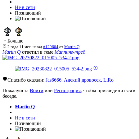
Не в сети
Познающий
Больше
2 года 11 мес. назад
#129604
от
Martin Q
Martin Q
ответил в теме
Маппинг-тред
Спасибо сказали:
Jas6666
,
Адский дровосек
,
LiRo
Пожалуйста
Войти
или
Регистрация
, чтобы присоединиться к
беседе.
Martin Q
Не в сети
Познающий