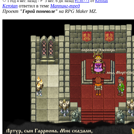
1 год 4 мес. назад
-
3 мес. 6 дн. назад
#130773
от
Kerotan
Kerotan
ответил в теме
Маппинг-тред
Проект
"Герой поневоле"
на RPG Maker MZ.