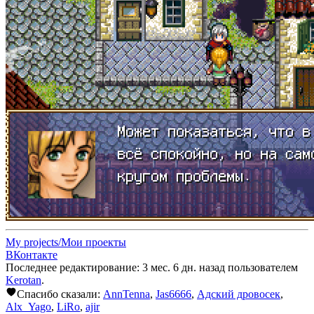
My projects/Мои проекты
ВКонтакте
Последнее редактирование: 3 мес. 6 дн. назад пользователем
Kerotan
.
Спасибо сказали:
AnnTenna
,
Jas6666
,
Адский дровосек
,
Alx_Yago
,
LiRo
,
ajir