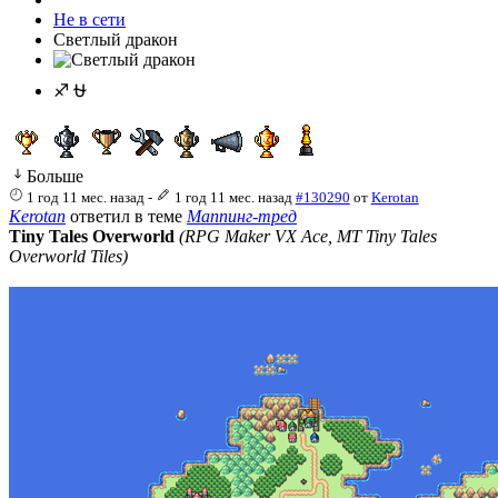
Не в сети
Светлый дракон
♐ ⛎
Больше
1 год 11 мес. назад
-
1 год 11 мес. назад
#130290
от
Kerotan
Kerotan
ответил в теме
Маппинг-тред
Tiny Tales Overworld
(RPG Maker VX Ace, MT Tiny Tales
Overworld Tiles)