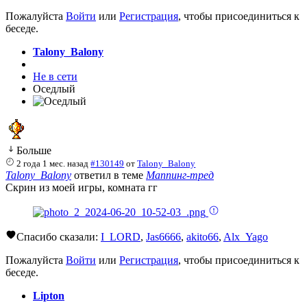
Пожалуйста
Войти
или
Регистрация
, чтобы присоединиться к
беседе.
Talony_Balony
Не в сети
Оседлый
Больше
2 года 1 мес. назад
#130149
от
Talony_Balony
Talony_Balony
ответил в теме
Маппинг-тред
Скрин из моей игры, комната гг
Спасибо сказали:
I_LORD
,
Jas6666
,
akito66
,
Alx_Yago
Пожалуйста
Войти
или
Регистрация
, чтобы присоединиться к
беседе.
Lipton