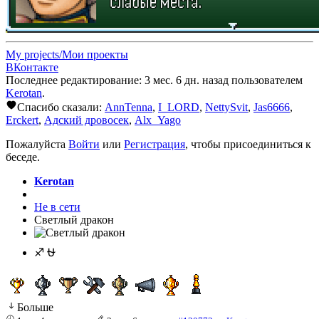
My projects/Мои проекты
ВКонтакте
Последнее редактирование: 3 мес. 6 дн. назад пользователем
Kerotan
.
Спасибо сказали:
AnnTenna
,
I_LORD
,
NettySvit
,
Jas6666
,
Erckert
,
Адский дровосек
,
Alx_Yago
Пожалуйста
Войти
или
Регистрация
, чтобы присоединиться к
беседе.
Kerotan
Не в сети
Светлый дракон
♐ ⛎
Больше