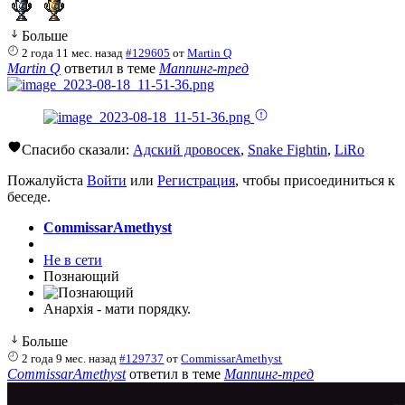
Больше
2 года 11 мес. назад
#129605
от
Martin Q
Martin Q
ответил в теме
Маппинг-тред
Спасибо сказали:
Адский дровосек
,
Snake Fightin
,
LiRo
Пожалуйста
Войти
или
Регистрация
, чтобы присоединиться к
беседе.
CommissarAmethyst
Не в сети
Познающий
Анархiя - мати порядку.
Больше
2 года 9 мес. назад
#129737
от
CommissarAmethyst
CommissarAmethyst
ответил в теме
Маппинг-тред