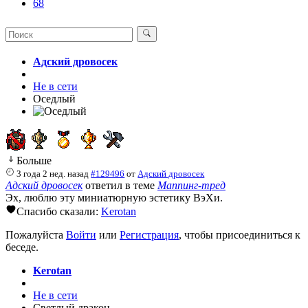
68
Адский дровосек
Не в сети
Оседлый
Больше
3 года 2 нед. назад
#129496
от
Адский дровосек
Адский дровосек
ответил в теме
Маппинг-тред
Эх, люблю эту миниатюрную эстетику ВэХи.
Спасибо сказали:
Kerotan
Пожалуйста
Войти
или
Регистрация
, чтобы присоединиться к
беседе.
Kerotan
Не в сети
Светлый дракон