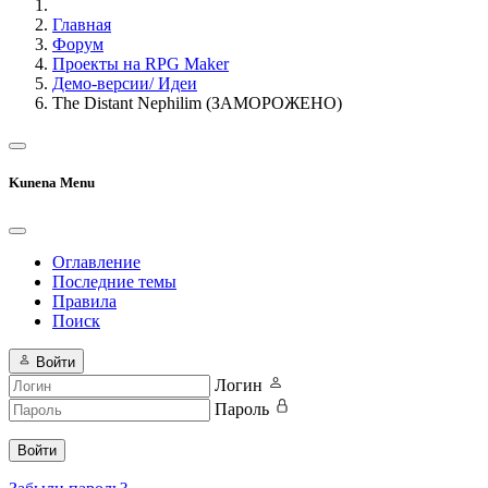
Главная
Форум
Проекты на RPG Maker
Демо-версии/ Идеи
The Distant Nephilim (ЗАМОРОЖЕНО)
Kunena Menu
Оглавление
Последние темы
Правила
Поиск
Войти
Логин
Пароль
Войти