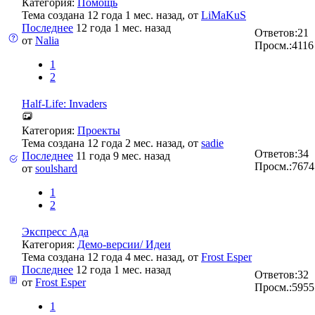
Категория:
Помощь
Тема создана 12 года 1 мес. назад, от
LiMaKuS
Последнее
12 года 1 мес. назад
Ответов:
21
от
Nalia
Просм.:
4116
1
2
Half-Life: Invaders
Категория:
Проекты
Тема создана 12 года 2 мес. назад, от
sadie
Ответов:
34
Последнее
11 года 9 мес. назад
Просм.:
7674
от
soulshard
1
2
Экспресс Ада
Категория:
Демо-версии/ Идеи
Тема создана 12 года 4 мес. назад, от
Frost Esper
Последнее
12 года 1 мес. назад
Ответов:
32
от
Frost Esper
Просм.:
5955
1