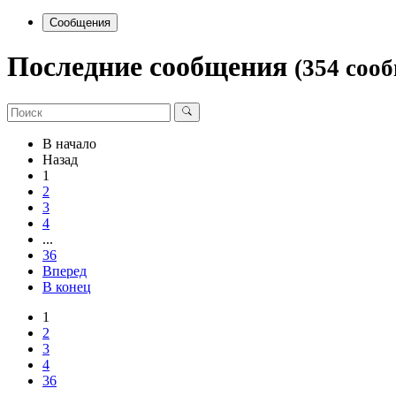
Сообщения
Последние сообщения
(354 соо
В начало
Назад
1
2
3
4
...
36
Вперед
В конец
1
2
3
4
36