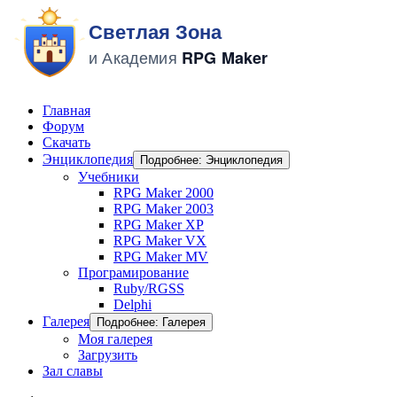
Главная
Форум
Скачать
Энциклопедия
Подробнее: Энциклопедия
Учебники
RPG Maker 2000
RPG Maker 2003
RPG Maker XP
RPG Maker VX
RPG Maker MV
Програмирование
Ruby/RGSS
Delphi
Галерея
Подробнее: Галерея
Моя галерея
Загрузить
Зал славы