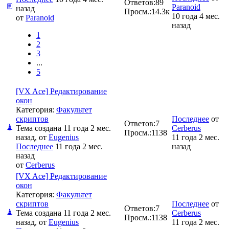
Ответов:
89
Paranoid
назад
Просм.:
14.3к
10 года 4 мес.
от
Paranoid
назад
1
2
3
...
5
[VX Ace] Редактирование
окон
Категория:
Факультет
скриптов
Последнее
от
Ответов:
7
Тема создана 11 года 2 мес.
Cerberus
Просм.:
1138
назад, от
Eugenius
11 года 2 мес.
Последнее
11 года 2 мес.
назад
назад
от
Cerberus
[VX Ace] Редактирование
окон
Категория:
Факультет
скриптов
Последнее
от
Ответов:
7
Тема создана 11 года 2 мес.
Cerberus
Просм.:
1138
назад, от
Eugenius
11 года 2 мес.