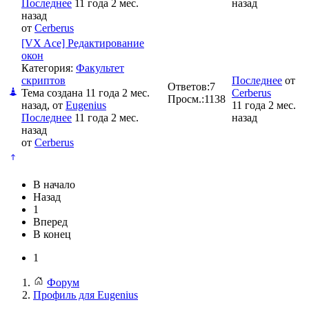
Последнее
11 года 2 мес.
назад
назад
от
Cerberus
[VX Ace] Редактирование
окон
Категория:
Факультет
скриптов
Последнее
от
Ответов:
7
Тема создана 11 года 2 мес.
Cerberus
Просм.:
1138
назад, от
Eugenius
11 года 2 мес.
Последнее
11 года 2 мес.
назад
назад
от
Cerberus
В начало
Назад
1
Вперед
В конец
1
Форум
Профиль для Eugenius