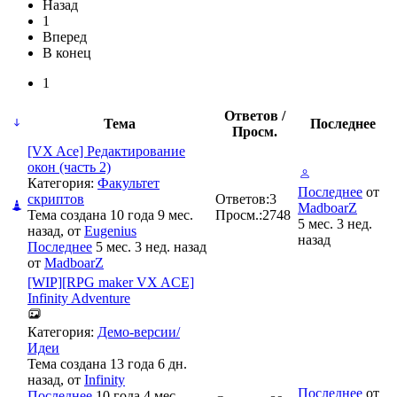
Назад
1
Вперед
В конец
1
Ответов /
Тема
Последнее
Просм.
[VX Ace] Редактирование
окон (часть 2)
Категория:
Факультет
Последнее
от
скриптов
Ответов:
3
MadboarZ
Тема создана 10 года 9 мес.
Просм.:
2748
5 мес. 3 нед.
назад, от
Eugenius
назад
Последнее
5 мес. 3 нед. назад
от
MadboarZ
[WIP][RPG maker VX ACE]
Infinity Adventure
Категория:
Демо-версии/
Идеи
Тема создана 13 года 6 дн.
назад, от
Infinity
Последнее
от
Последнее
10 года 4 мес.