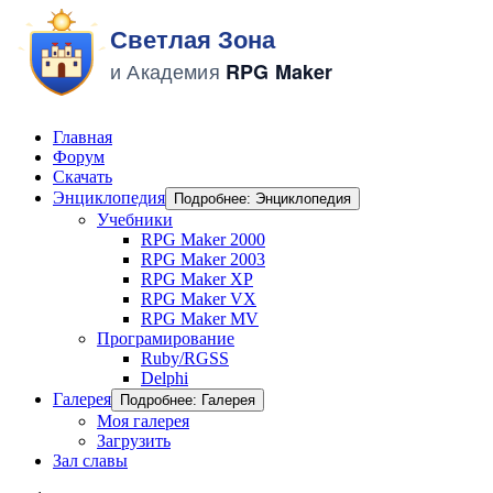
Главная
Форум
Скачать
Энциклопедия
Подробнее: Энциклопедия
Учебники
RPG Maker 2000
RPG Maker 2003
RPG Maker XP
RPG Maker VX
RPG Maker MV
Програмирование
Ruby/RGSS
Delphi
Галерея
Подробнее: Галерея
Моя галерея
Загрузить
Зал славы