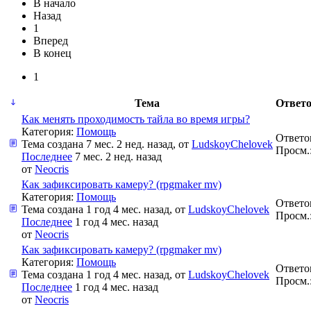
В начало
Назад
1
Вперед
В конец
1
Тема
Ответо
Как менять проходимость тайла во время игры?
Категория:
Помощь
Ответо
Тема создана 7 мес. 2 нед. назад, от
LudskoyChelovek
Просм.
Последнее
7 мес. 2 нед. назад
от
Neocris
Как зафиксировать камеру? (rpgmaker mv)
Категория:
Помощь
Ответо
Тема создана 1 год 4 мес. назад, от
LudskoyChelovek
Просм.
Последнее
1 год 4 мес. назад
от
Neocris
Как зафиксировать камеру? (rpgmaker mv)
Категория:
Помощь
Ответо
Тема создана 1 год 4 мес. назад, от
LudskoyChelovek
Просм.
Последнее
1 год 4 мес. назад
от
Neocris