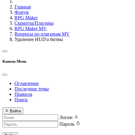
Главная
Форум
RPG Maker
Скрипты/Плагины
RPG Maker MV
Вопросы по плагинам MV
Удаление HUD'а битвы
Kunena Menu
Оглавление
Последние темы
Правила
Поиск
Войти
Логин
Пароль