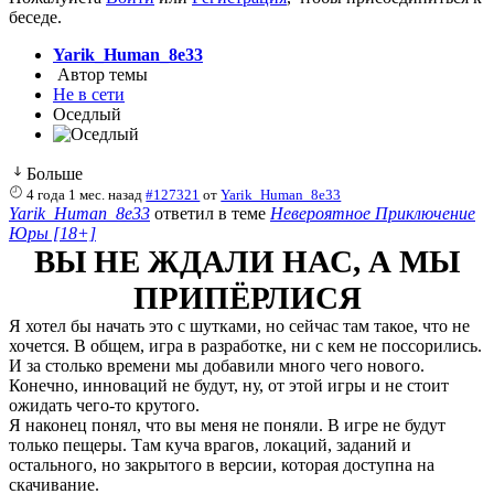
беседе.
Yarik_Human_8e33
Автор темы
Не в сети
Оседлый
Больше
4 года 1 мес. назад
#127321
от
Yarik_Human_8e33
Yarik_Human_8e33
ответил в теме
Невероятное Приключение
Юры [18+]
ВЫ НЕ ЖДАЛИ НАС, А МЫ
ПРИПЁРЛИСЯ
Я хотел бы начать это с шутками, но сейчас там такое, что не
хочется. В общем, игра в разработке, ни с кем не поссорились.
И за столько времени мы добавили много чего нового.
Конечно, инноваций не будут, ну, от этой игры и не стоит
ожидать чего-то крутого.
Я наконец понял, что вы меня не поняли. В игре не будут
только пещеры. Там куча врагов, локаций, заданий и
остального, но закрытого в версии, которая доступна на
скачивание.