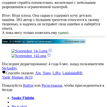
создание спрайта попиксельно, желательно с небольшим
разрешением и ограниченной палитрой.
Итог: Игра плоха. Она сырая и содержит кучу детских
ошибок. НО автор с большим трепетом относится к своему
творенью, и надеюсь он исправит свои ошибки и наберётся
опыта.
А пока могу только пожелать ему
удачи
)
Последнее редактирование: 4 года 6 мес. назад пользователем
SirAndriy
.
Спасибо сказали:
Alx_Yago
,
LiRo
,
LalalalalaBB
,
Yarik_Human_8e33
Пожалуйста
Войти
или
Регистрация
, чтобы присоединиться к
беседе.
Snake Fightin
Не в сети