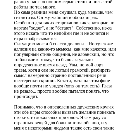
равно у нас в основном серые стены и пол - этой
работы не так много.
Но сама разница меня смущала куда меньше, чем
гигантизм. Он жутчайший в обоих играх.
Особенно для таких стариканов как я, которые по
картам "ходят", а не "бегают". Собственно, из-за
этого искать что-то непойми где и не хочется и
игра и забрасывается.
Ситуацию могли б спасти диалоги... Но тут тоже
аллюзия на какие-то мемесы, как мне кажется, или
популярный стиль общения, не албанский, но что-
то близкое к этому, что было актуально
определенное время назад. Увы, не мой сорт
травы, хотя я сам не лютый грамотей, разбирать
смысл намеренно странно поставленной речи -
шестеренки скрипят. Кстати, мата на этом фоне
вообще почти не увидел (хотя он там есть). Глаза
не резало... просто вообще пытался понять, что
происходит.
Понимаю, что в определенных дружеских кругах
эти обе игры способны вызвать желание покекать
с каких-то локальных приколов. Я сам ржу со
странных вещей для большинства обычно, и у
меня с некоторыми людьми также есть свои такие