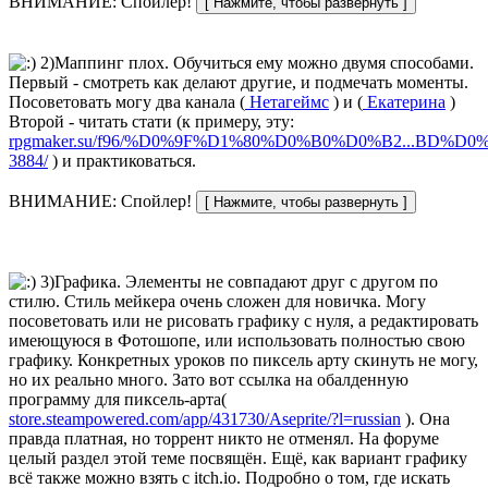
ВНИМАНИЕ: Спойлер!
2)Маппинг плох. Обучиться ему можно двумя способами.
Первый - смотреть как делают другие, и подмечать моменты.
Посоветовать могу два канала (
Нетагеймс
) и (
Екатерина
)
Второй - читать стати (к примеру, эту:
rpgmaker.su/f96/%D0%9F%D1%80%D0%B0%D0%B2...BD%D0
3884/
) и практиковаться.
ВНИМАНИЕ: Спойлер!
3)Графика. Элементы не совпадают друг с другом по
стилю. Стиль мейкера очень сложен для новичка. Могу
посоветовать или не рисовать графику с нуля, а редактировать
имеющуюся в Фотошопе, или использовать полностью свою
графику. Конкретных уроков по пиксель арту скинуть не могу,
но их реально много. Зато вот ссылка на обалденную
программу для пиксель-арта(
store.steampowered.com/app/431730/Aseprite/?l=russian
). Она
правда платная, но торрент никто не отменял. На форуме
целый раздел этой теме посвящён. Ещё, как вариант графику
всё также можно взять с itch.io. Подробно о том, где искать