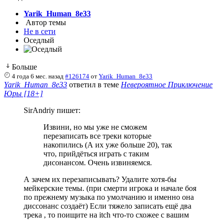
Yarik_Human_8e33
Автор темы
Не в сети
Оседлый
Больше
4 года 6 мес. назад
#126174
от
Yarik_Human_8e33
Yarik_Human_8e33
ответил в теме
Невероятное Приключение
Юры [18+]
SirAndriy пишет:
Извини, но мы уже не сможем
перезаписать все треки которые
накопились (А их уже больше 20), так
что, прийдёться играть с таким
дисонансом. Очень извиняемся.
А зачем их перезаписывать? Удалите хотя-бы
мейкерские темы. (при смерти игрока и начале боя
по прежнему музыка по умолчанию и именно она
диссонанс создаёт) Если тяжело записать ещё два
трека , то поищите на itch что-то схожее с вашим