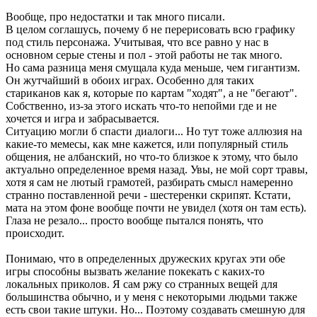
Вообще, про недостатки и так много писали.
В целом соглашусь, почему б не перерисовать всю графику
под стиль персонажа. Учитывая, что все равно у нас в
основном серые стены и пол - этой работы не так много.
Но сама разница меня смущала куда меньше, чем гигантизм.
Он жутчайший в обоих играх. Особенно для таких
стариканов как я, которые по картам "ходят", а не "бегают".
Собственно, из-за этого искать что-то непойми где и не
хочется и игра и забрасывается.
Ситуацию могли б спасти диалоги... Но тут тоже аллюзия на
какие-то мемесы, как мне кажется, или популярный стиль
общения, не албанский, но что-то близкое к этому, что было
актуально определенное время назад. Увы, не мой сорт травы,
хотя я сам не лютый грамотей, разбирать смысл намеренно
странно поставленной речи - шестеренки скрипят. Кстати,
мата на этом фоне вообще почти не увидел (хотя он там есть).
Глаза не резало... просто вообще пытался понять, что
происходит.
Понимаю, что в определенных дружеских кругах эти обе
игры способны вызвать желание покекать с каких-то
локальных приколов. Я сам ржу со странных вещей для
большинства обычно, и у меня с некоторыми людьми также
есть свои такие штуки. Но... Поэтому создавать смешную для