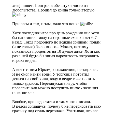
xrenj пишет: Поиграл в обе штуки чисто из
любопытства. Прошел до конца только вторую
При всем и там, и там, мало что понял
Хотя последняя игра про день рождения мне хотя
бы напомнила моду на странные ехешки лет 6-7
назад. Тогда подобного по всяким соникам, поням
(и не только) было много... Может, поэтому
показалось процентов на 10 лучше даже. Хотя как
раз в ней будто бы явная нарочитость потроллить
игрока видна.
А вот с самим Юрком, к сожалению, не задалось.
Я не смог найти воды. У торговца потратил
деньги на свой хилл, воду в ведре тоже попить
только удалось. Перезапускать игру, чтобы
проверить как можно поступить иначе - желания
не возникло.
Вообще, про недостатки и так много писали.
В целом соглашусь, почему б не перерисовать всю
графику под стиль персонажа. Учитывая, что все