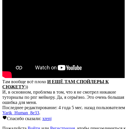
Там вообще всё плохо
И ЕЩЁ ТАМ СПОЙЛЕРЫ К
СЮЖЕТУ
))
И, в основном, проблема в том, что я не смотрел никакие
туториалы по рпг мейкеру. Да, я серьёзно. Это очень большая
ошибка для меня.
Последнее редактирование: 4 года 5 мес. назад пользователем
Yarik_Human_8e33
.
Спасибо сказали:
xrenj
Пожалуйста
Войти
или
Регистрация
, чтобы присоединиться к