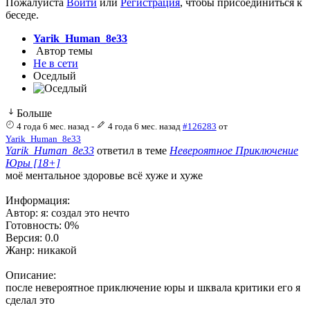
Пожалуйста
Войти
или
Регистрация
, чтобы присоединиться к
беседе.
Yarik_Human_8e33
Автор темы
Не в сети
Оседлый
Больше
4 года 6 мес. назад
-
4 года 6 мес. назад
#126283
от
Yarik_Human_8e33
Yarik_Human_8e33
ответил в теме
Невероятное Приключение
Юры [18+]
моё ментальное здоровье всё хуже и хуже
Информация:
Автор: я: создал это нечто
Готовность: 0%
Версия: 0.0
Жанр: никакой
Описание:
после невероятное приключение юры и шквала критики его я
сделал это