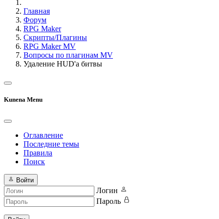
Главная
Форум
RPG Maker
Скрипты/Плагины
RPG Maker MV
Вопросы по плагинам MV
Удаление HUD'а битвы
Kunena Menu
Оглавление
Последние темы
Правила
Поиск
Войти
Логин
Пароль