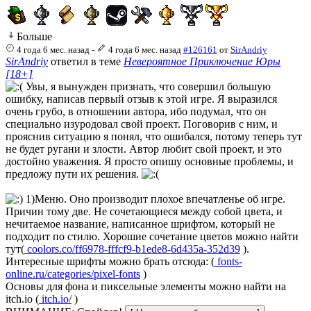
Больше
4 года 6 мес. назад
-
4 года 6 мес. назад
#126161
от
SirAndriy
SirAndriy
ответил в теме
Невероятное Приключение Юры
[18+]
Увы, я вынужден признать, что совершил большую
ошибку, написав первый отзыв к этой игре. Я выразился
очень грубо, в отношении автора, ибо подумал, что он
специально изуродовал свой проект. Поговорив с ним, и
прояснив ситуацию я понял, что ошибался, потому теперь тут
не будет ругани и злости. Автор любит свой проект, и это
достойно уважения. Я просто опишу основные проблемы, и
предложу пути их решения.
1)Меню. Оно производит плохое впечатленье об игре.
Причин тому две. Не сочетающиеся между собой цвета, и
нечитаемое название, написанное шрифтом, который не
подходит по стилю. Хорошие сочетание цветов можно найти
тут(
coolors.co/ff6978-fffcf9-b1ede8-6d435a-352d39
).
Интересные шрифты можно брать отсюда: (
fonts-
online.ru/categories/pixel-fonts
)
Основы для фона и пиксельные элементы можно найти на
itch.io (
itch.io/
)