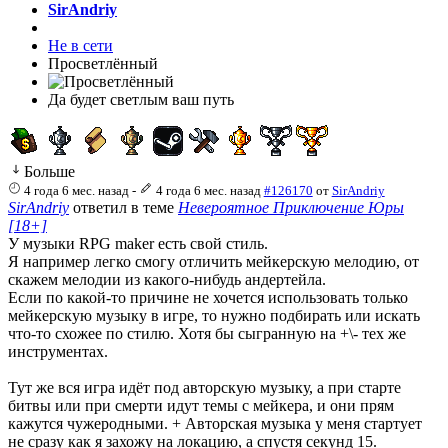
SirAndriy
Не в сети
Просветлённый
Да будет светлым ваш путь
Больше
4 года 6 мес. назад
-
4 года 6 мес. назад
#126170
от
SirAndriy
SirAndriy
ответил в теме
Невероятное Приключение Юры
[18+]
У музыки RPG maker есть свой стиль.
Я например легко смогу отличить мейкерскую мелодию, от
скажем мелодии из какого-нибудь андертейла.
Если по какой-то причине не хочется использовать только
мейкерскую музыку в игре, то нужно подбирать или искать
что-то схожее по стилю. Хотя бы сыгранную на +\- тех же
инструментах.
Тут же вся игра идёт под авторскую музыку, а при старте
битвы или при смерти идут темы с мейкера, и они прям
кажутся чужеродными. + Авторская музыка у меня стартует
не сразу как я захожу на локацию, а спустя секунд 15.