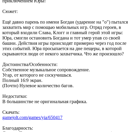
приключением Юры!
Сюжет:
Ещё давно парень по имени Богдан (ударение на "о") пытался
захватить мир с помощью мобильных игр. Отряд героев, в
который входили Слава, Клогг и главный герой этой игры:
Юра, смогли остановить Богдана и тот умер упав со своей
башни. Действия игры происходят примерно через год после
этих событий. Юра просыпается на дне пещеры, в которой
скрываются люди от некого захватчика. Что же произошло?
Достоинства/Особенности:
Собственное музыкальное сопровождение.
Угар, от которого не соскучишься.
Полный 16:9 экран.
(Почти) Нулевое количество багов.
Недостатки:
В большинстве не оригинальная графика.
Скачать:
gamejolt.com/games/yia/650417
Благодарность: