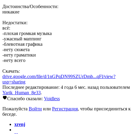
Достоинства/Особенности:
никакие
Недостатки:
всё:
-плохая громкая музыка
-ужасный маппинг
-блевотная графика
-нету сюжета
-нету граматики
-нету всего
Скачать:
drive.google.com/file/d/1nGPqDN99SZUrDmb...qFl/view?
usp=sharing
Последнее редактирование: 4 года 6 мес. назад пользователем
Yarik_Human_8e33
.
Спасибо сказали:
Voidless
Пожалуйста
Войти
или
Регистрация
, чтобы присоединиться к
беседе.
xrenj