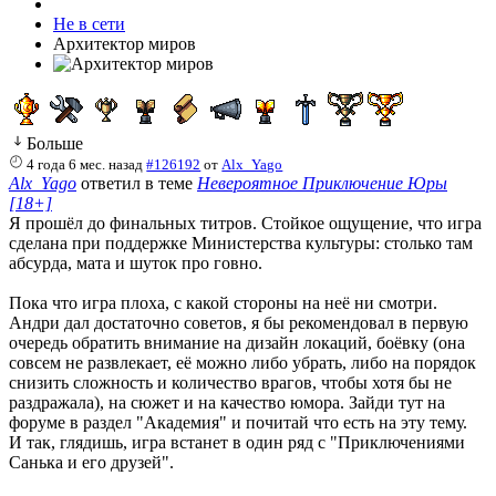
Не в сети
Архитектор миров
Больше
4 года 6 мес. назад
#126192
от
Alx_Yago
Alx_Yago
ответил в теме
Невероятное Приключение Юры
[18+]
Я прошёл до финальных титров. Стойкое ощущение, что игра
сделана при поддержке Министерства культуры: столько там
абсурда, мата и шуток про говно.
Пока что игра плоха, с какой стороны на неё ни смотри.
Андри дал достаточно советов, я бы рекомендовал в первую
очередь обратить внимание на дизайн локаций, боёвку (она
совсем не развлекает, её можно либо убрать, либо на порядок
снизить сложность и количество врагов, чтобы хотя бы не
раздражала), на сюжет и на качество юмора. Зайди тут на
форуме в раздел "Академия" и почитай что есть на эту тему.
И так, глядишь, игра встанет в один ряд с "Приключениями
Санька и его друзей".