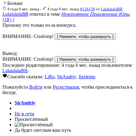
Больше
4 года 6 мес. назад
-
4 года 6 мес. назад
#126159
от
LalalalalaBB
LalalalalaBB
ответил в теме
Невероятное Приключение Юры
[18+]
Прохожу это только из-за конкурса.
ВНИМАНИЕ: Спойлер!
Вывод:
ВНИМАНИЕ: Спойлер!
Последнее редактирование: 4 года 6 мес. назад пользователем
LalalalalaBB
.
Спасибо сказали:
LiRo
,
SirAndriy
,
Jixelento
Пожалуйста
Войти
или
Регистрация
, чтобы присоединиться к
беседе.
SirAndriy
Не в сети
Просветлённый
Да будет светлым ваш путь