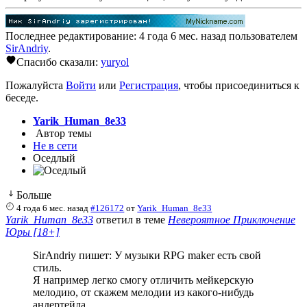
Последнее редактирование: 4 года 6 мес. назад пользователем
SirAndriy
.
Спасибо сказали:
yuryol
Пожалуйста
Войти
или
Регистрация
, чтобы присоединиться к
беседе.
Yarik_Human_8e33
Автор темы
Не в сети
Оседлый
Больше
4 года 6 мес. назад
#126172
от
Yarik_Human_8e33
Yarik_Human_8e33
ответил в теме
Невероятное Приключение
Юры [18+]
SirAndriy пишет: У музыки RPG maker есть свой
стиль.
Я например легко смогу отличить мейкерскую
мелодию, от скажем мелодии из какого-нибудь
андертейла.