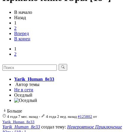
В начало
Назад
1
2
Вперед
В конец
1
2
Yarik_Human_8e33
Автор темы
Не в сети
Оседлый
Больше
4 года 7 мес. назад
-
4 года 2 нед. назад
#125802
от
Yarik_Human_8e33
Yarik_Human_8e33
создал тему:
Невероятное Приключение