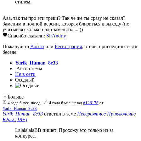
стилем.
Ааа, так ты про эти треки? Так чё же ты сразу не сказал?
Заменим в полной версии, которая близиться к выходу (но
учитывая сколько надо заменять......))
Спасибо сказали:
SirAndriy
Пожалуйста
Войти
или
Регистрация
, чтобы присоединиться к
беседе.
Yarik_Human_8e33
Автор темы
Не в сети
Оседлый
Больше
4 года 6 мес. назад
-
4 года 6 мес. назад
#126178
от
Yarik_Human_8e33
Yarik_Human_8e33
ответил в теме
Невероятное Приключение
Юры [18+]
LalalalalaBB пишет: Прохожу это только из-за
конкурса.