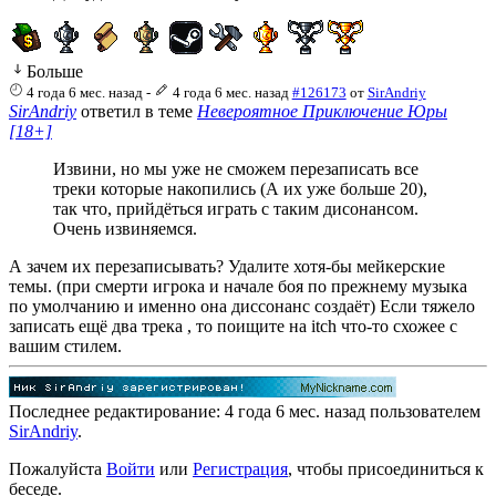
Больше
4 года 6 мес. назад
-
4 года 6 мес. назад
#126173
от
SirAndriy
SirAndriy
ответил в теме
Невероятное Приключение Юры
[18+]
Извини, но мы уже не сможем перезаписать все
треки которые накопились (А их уже больше 20),
так что, прийдёться играть с таким дисонансом.
Очень извиняемся.
А зачем их перезаписывать? Удалите хотя-бы мейкерские
темы. (при смерти игрока и начале боя по прежнему музыка
по умолчанию и именно она диссонанс создаёт) Если тяжело
записать ещё два трека , то поищите на itch что-то схожее с
вашим стилем.
Последнее редактирование: 4 года 6 мес. назад пользователем
SirAndriy
.
Пожалуйста
Войти
или
Регистрация
, чтобы присоединиться к
беседе.