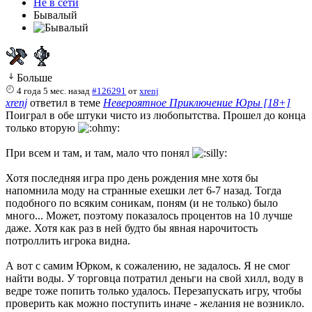
Не в сети
Бывалый
Больше
4 года 5 мес. назад
#126291
от
xrenj
xrenj
ответил в теме
Невероятное Приключение Юры [18+]
Поиграл в обе штуки чисто из любопытства. Прошел до конца
только вторую
При всем и там, и там, мало что понял
Хотя последняя игра про день рождения мне хотя бы
напомнила моду на странные ехешки лет 6-7 назад. Тогда
подобного по всяким соникам, поням (и не только) было
много... Может, поэтому показалось процентов на 10 лучше
даже. Хотя как раз в ней будто бы явная нарочитость
потроллить игрока видна.
А вот с самим Юрком, к сожалению, не задалось. Я не смог
найти воды. У торговца потратил деньги на свой хилл, воду в
ведре тоже попить только удалось. Перезапускать игру, чтобы
проверить как можно поступить иначе - желания не возникло.