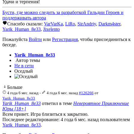
Удачи и терпения!
Бусти, где можно следить за разработкой Гильдии Героев и
поддерживать автора
Спасибо сказали:
VarVarKa
,
LiRo
,
SirAndriy
,
Darkm4ster
,
Yarik_Human_8e33
,
Jixelento
Пожалуйста
Войти
или
Регистрация
, чтобы присоединиться к
беседе.
Yarik_Human_8e33
Автор темы
Не в сети
Оседлый
Больше
4 года 6 мес. назад
-
4 года 6 мес. назад
#126266
от
Yarik_Human_8e33
Yarik_Human_8e33
ответил в теме
Невероятное Приключение
Юры [18+]
Всем привет. Игра близиться к закрытию.
Последнее редактирование: 4 года 6 мес. назад пользователем
Yarik_Human_8e33
.