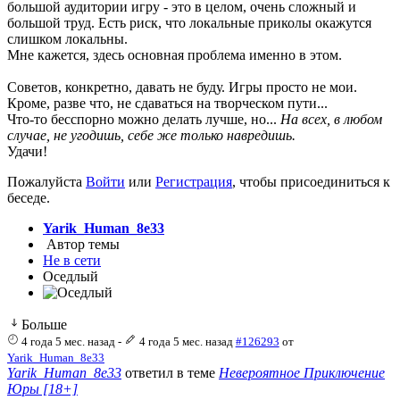
большой аудитории игру - это в целом, очень сложный и
большой труд. Есть риск, что локальные приколы окажутся
слишком локальны.
Мне кажется, здесь основная проблема именно в этом.
Советов, конкретно, давать не буду. Игры просто не мои.
Кроме, разве что, не сдаваться на творческом пути...
Что-то бесспорно можно делать лучше, но...
На всех, в любом
случае, не угодишь, себе же только навредишь.
Удачи!
Пожалуйста
Войти
или
Регистрация
, чтобы присоединиться к
беседе.
Yarik_Human_8e33
Автор темы
Не в сети
Оседлый
Больше
4 года 5 мес. назад
-
4 года 5 мес. назад
#126293
от
Yarik_Human_8e33
Yarik_Human_8e33
ответил в теме
Невероятное Приключение
Юры [18+]