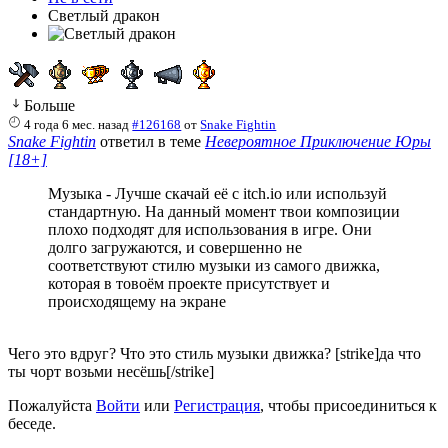
Светлый дракон
Больше
4 года 6 мес. назад
#126168
от
Snake Fightin
Snake Fightin
ответил в теме
Невероятное Приключение Юры
[18+]
Музыка - Лучше скачай её с itch.io или используй
стандартную. На данный момент твои композиции
плохо подходят для использования в игре. Они
долго загружаются, и совершенно не
соответствуют стилю музыки из самого движка,
которая в товоём проекте присутствует и
происходящему на экране
Чего это вдруг? Что это стиль музыки движка? [strike]да что
ты чорт возьми несёшь[/strike]
Пожалуйста
Войти
или
Регистрация
, чтобы присоединиться к
беседе.