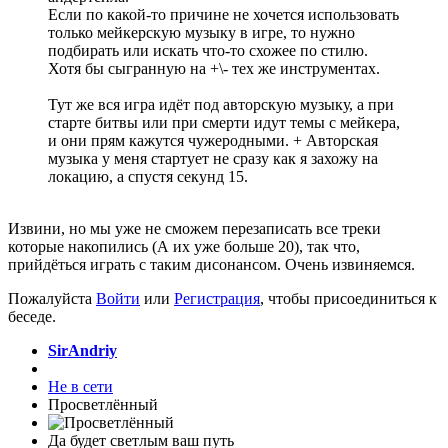
Если по какой-то причине не хочется использовать
только мейкерскую музыку в игре, то нужно
подбирать или искать что-то схожее по стилю.
Хотя бы сыгранную на +\- тех же инструментах.
Тут же вся игра идёт под авторскую музыку, а при
старте битвы или при смерти идут темы с мейкера,
и они прям кажутся чужеродными. + Авторская
музыка у меня стартует не сразу как я захожу на
локацию, а спустя секунд 15.
Извини, но мы уже не сможем перезаписать все треки
которые накопились (А их уже больше 20), так что,
прийдёться играть с таким дисонансом. Очень извиняемся.
Пожалуйста
Войти
или
Регистрация
, чтобы присоединиться к
беседе.
SirAndriy
Не в сети
Просветлённый
Да будет светлым ваш путь