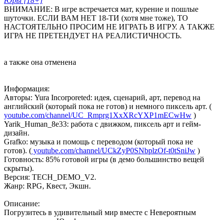
Юры [18+]
ВНИМАНИЕ: В игре встречается мат, курение и пошлые
шуточки. ЕСЛИ ВАМ НЕТ 18-ТИ (хотя мне тоже), ТО
НАСТОЯТЕЛЬНО ПРОСИМ НЕ ИГРАТЬ В ИГРУ. А ТАКЖЕ
ИГРА НЕ ПРЕТЕНДУЕТ НА РЕАЛИСТИЧНОСТЬ.
а также она отменена
Информация:
Авторы: Yura Incorporeted: идея, сценарий, арт, перевод на
английский (который пока не готов) и немного пиксель арт. (
youtube.com/channel/UC_Rmprg1XxXRcYXP1mECwHw
)
Yarik_Human_8e33: работа с движком, пиксель арт и гейм-
дизайн.
Grafko: музыка и помощь с переводом (который пока не
готов). (
youtube.com/channel/UCkZyP0SNbplzOf-t0tSniJw
)
Готовность: 85% готовой игры (в демо большинство вещей
скрыты).
Версия: TECH_DEMO_V2.
Жанр: RPG, Квест, Экшн.
Описание:
Погрузитесь в удивительный мир вместе с Невероятным