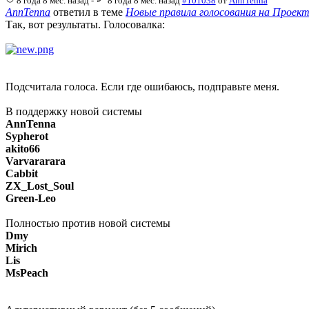
8 года 8 мес. назад
-
8 года 8 мес. назад
#101038
от
AnnTenna
AnnTenna
ответил в теме
Новые правила голосования на Проек
Так, вот результаты. Голосовалка:
Подсчитала голоса. Если где ошибаюсь, подправьте меня.
В поддержку новой системы
AnnTenna
Sypherot
akito66
Varvararara
Cabbit
ZX_Lost_Soul
Green-Leo
Полностью против новой системы
Dmy
Mirich
Lis
MsPeach