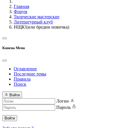
Главная
Форум
Творческие мастерские
Литературный клуб
НЩК!(или бредни новичка)
Kunena Menu
Оглавление
Последние темы
Правила
Поиск
Войти
Логин
Пароль
Войти