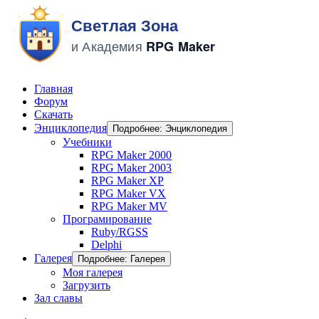
Главная
Форум
Скачать
Энциклопедия
Подробнее: Энциклопедия
Учебники
RPG Maker 2000
RPG Maker 2003
RPG Maker XP
RPG Maker VX
RPG Maker MV
Програмирование
Ruby/RGSS
Delphi
Галерея
Подробнее: Галерея
Моя галерея
Загрузить
Зал славы