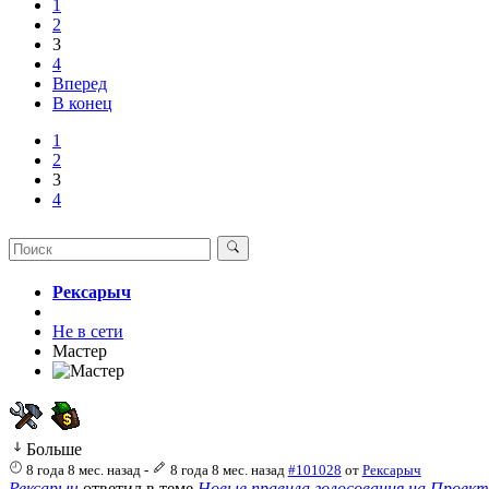
1
2
3
4
Вперед
В конец
1
2
3
4
Рексарыч
Не в сети
Мастер
Больше
8 года 8 мес. назад
-
8 года 8 мес. назад
#101028
от
Рексарыч
Рексарыч
ответил в теме
Новые правила голосования на Проект