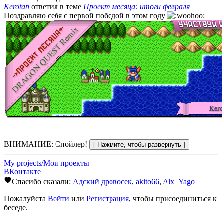
Kerotan
ответил в теме
Проект месяца: итоги февраля
Поздравляю себя с первой победой в этом году
ВНИМАНИЕ: Спойлер!
My projects/Мои проекты
ВКонтакте
Спасибо сказали:
Адский дровосек
,
akito66
,
Alx_Yago
Пожалуйста
Войти
или
Регистрация
, чтобы присоединиться к
беседе.