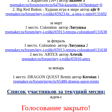
1. Карантин [16+] автор
akito66 5
rpgmaker.ru/forum/projects/64764-karantin-16?limitstart=0
2. Big Red Button - Худшая игра в мире автор
ajir 0
rpgmaker.ru/forum/igry-i-roliki/65923-bi...a-igra-v-mire#131692
за март
1 место. Coloration автор
Лягушка
rpgmaker.ru/forum/igry-i-roliki/65913-rmxpu-coloration#131638
за февраль
1 место. Coloration автор
Лягушка
2
rpgmaker.ru/forum/igry-i-roliki/65913-rmxpu-coloration#131638
2 место. ARTEX автор
Artexik
rpgmaker.ru/forum/igry-i-roliki/65910-artex
за январь
1 место. DRAGON QUEST Remix автор
Kerotan
1
rpgmaker.ru/forum/projects/65480-dragon-quest-remix
Список участников за текущий месяц:
ждем-с
Голосование закрыто!