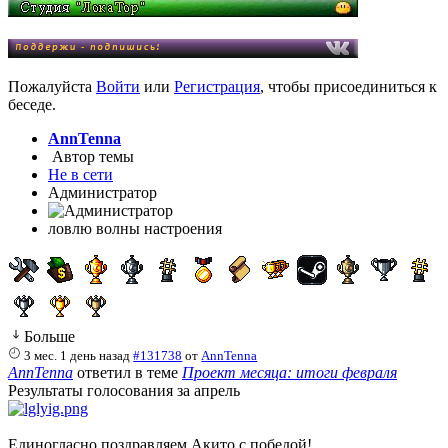
Пожалуйста
Войти
или
Регистрация
, чтобы присоединиться к
беседе.
AnnTenna
Автор темы
Не в сети
Администратор
ловлю волны настроения
Больше
3 мес. 1 день назад
#131738
от
AnnTenna
AnnTenna
ответил в теме
Проект месяца: итоги февраля
Результаты голосования за апрель
Единогласно поздравляем Акито с победой!