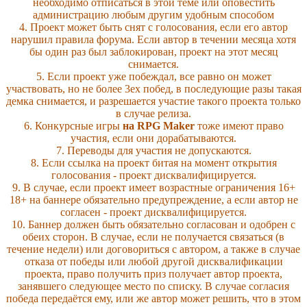
необходимо отписаться в этой теме или оповестить
администрацию любым другим удобным способом
4. Проект может быть снят с голосования, если его автор
нарушил правила форума. Если автор в течении месяца хотя
бы один раз был заблокирован, проект на этот месяц
снимается.
5. Если проект уже побеждал, все равно он может
участвовать, но не более 3ех побед, в последующие разы такая
демка снимается, и разрешается участие такого проекта только
в случае релиза.
6. Конкурсные игры
на RPG Maker
тоже имеют право
участия, если они дорабатываются.
7. Переводы для участия не допускаются.
8. Если ссылка на проект битая на момент открытия
голосования - проект дисквалифицируется.
9. В случае, если проект имеет возрастные ограничения 16+
18+ на баннере обязательно предупреждение, а если автор не
согласен - проект дисквалифицируется.
10. Баннер должен быть обязательно согласован и одобрен с
обеих сторон. В случае, если не получается связаться (в
течение недели) или договориться с автором, а также в случае
отказа от победы или любой другой дисквалификации
проекта, право получить приз получает автор проекта,
занявшего следующее место по списку. В случае согласия
победа передаётся ему, или же автор может решить, что в этом