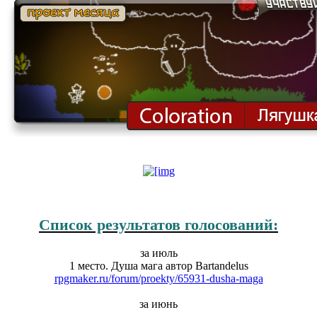
Список результатов голосований:
за июль
1 место. Душа мага автор Bartandelus
rpgmaker.ru/forum/proekty/65931-dusha-maga
за июнь