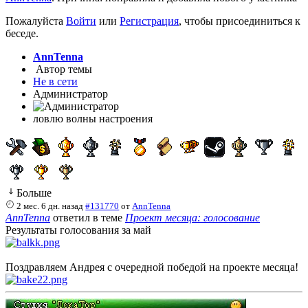
Пожалуйста
Войти
или
Регистрация
, чтобы присоединиться к
беседе.
AnnTenna
Автор темы
Не в сети
Администратор
ловлю волны настроения
Больше
2 мес. 6 дн. назад
#131770
от
AnnTenna
AnnTenna
ответил в теме
Проект месяца: голосование
Результаты голосования за май
Поздравляем Андрея с очередной победой на проекте месяца!