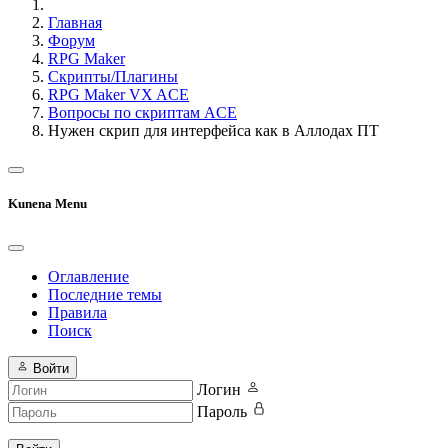
Главная
Форум
RPG Maker
Скрипты/Плагины
RPG Maker VX ACE
Вопросы по скриптам ACE
Нужен скрип для интерфейса как в Аллодах ПТ
Kunena Menu
Оглавление
Последние темы
Правила
Поиск
Войти
Логин
Пароль