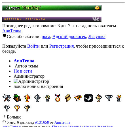
Последнее редактирование: 3 дн. 7 ч. назад пользователем
AnnTenna
.
Спасибо сказали:
poca
,
Адский дровосек
,
Лягушка
Пожалуйста
Войти
или
Регистрация
, чтобы присоединиться к
беседе.
AnnTenna
Автор темы
Не в сети
Администратор
ловлю волны настроения
Больше
5 мес. 6 дн. назад
#131658
от
AnnTenna