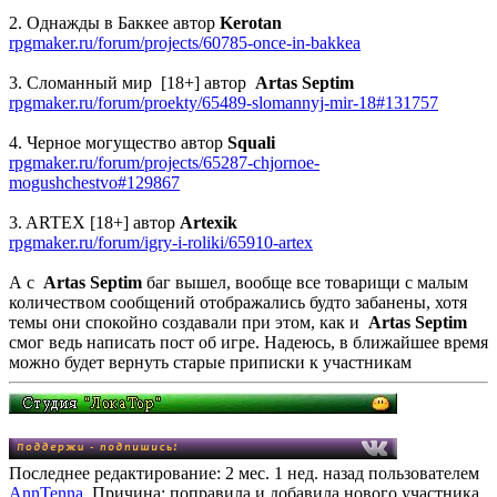
2. Однажды в Баккее автор
Kerotan
rpgmaker.ru/forum/projects/60785-once-in-bakkea
3. Сломанный мир [18+] автор
Artas Septim
rpgmaker.ru/forum/proekty/65489-slomannyj-mir-18#131757
4. Черное могущество автор
Squali
rpgmaker.ru/forum/projects/65287-chjornoe-
mogushchestvo#129867
3. ARTEX [18+] автор
Artexik
rpgmaker.ru/forum/igry-i-roliki/65910-artex
А с
Artas Septim
баг вышел, вообще все товарищи с малым
количеством сообщений отображались будто забанены, хотя
темы они спокойно создавали при этом, как и
Artas Septim
смог ведь написать пост об игре. Надеюсь, в ближайшее время
можно будет вернуть старые приписки к участникам
Последнее редактирование: 2 мес. 1 нед. назад пользователем
AnnTenna
. Причина: поправила и добавила нового участника