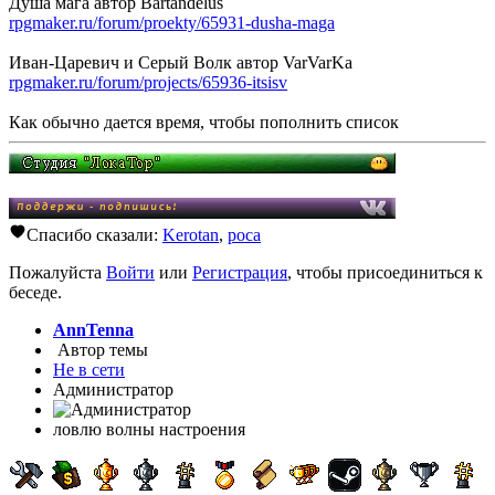
Душа мага автор Bartandelus
rpgmaker.ru/forum/proekty/65931-dusha-maga
Иван-Царевич и Серый Волк автор VarVarKa
rpgmaker.ru/forum/projects/65936-itsisv
Как обычно дается время, чтобы пополнить список
Спасибо сказали:
Kerotan
,
poca
Пожалуйста
Войти
или
Регистрация
, чтобы присоединиться к
беседе.
AnnTenna
Автор темы
Не в сети
Администратор
ловлю волны настроения