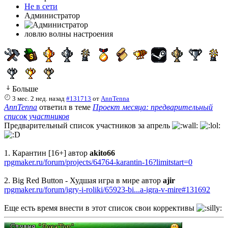
Не в сети
Администратор
ловлю волны настроения
Больше
3 мес. 2 нед. назад
#131713
от
AnnTenna
AnnTenna
ответил в теме
Проект месяца: предварительный
список участников
Предварительный список участников за апрель
1. Карантин [16+] автор
akito66
rpgmaker.ru/forum/projects/64764-karantin-16?limitstart=0
2. Big Red Button - Худшая игра в мире автор
ajir
rpgmaker.ru/forum/igry-i-roliki/65923-bi...a-igra-v-mire#131692
Еще есть время внести в этот список свои коррективы