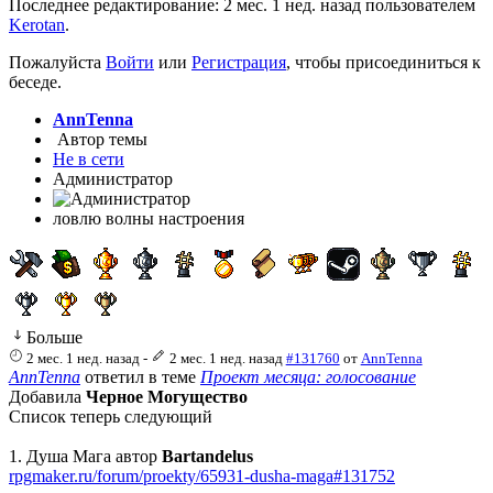
Последнее редактирование: 2 мес. 1 нед. назад пользователем
Kerotan
.
Пожалуйста
Войти
или
Регистрация
, чтобы присоединиться к
беседе.
AnnTenna
Автор темы
Не в сети
Администратор
ловлю волны настроения
Больше
2 мес. 1 нед. назад
-
2 мес. 1 нед. назад
#131760
от
AnnTenna
AnnTenna
ответил в теме
Проект месяца: голосование
Добавила
Черное Могущество
Список теперь следующий
1. Душа Мага автор
Bartandelus
rpgmaker.ru/forum/proekty/65931-dusha-maga#131752