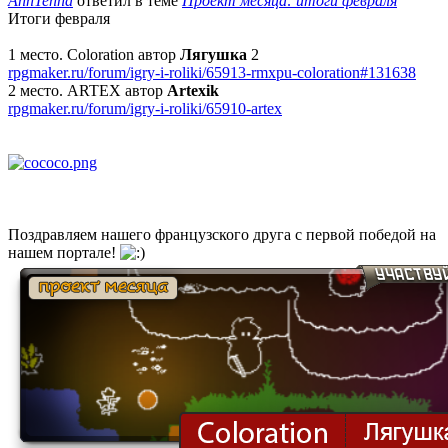
AnnTenna
ответил в теме
Проект месяца: итоги февраля
Итоги февраля
1 место. Coloration автор
Лягушка
2
rpgmaker.ru/forum/igry-i-roliki/65913-rmxpu-coloration#131638
2 место. ARTEX автор
Artexik
rpgmaker.ru/forum/igry-i-roliki/65910-artex
Поздравляем нашего французского друга с первой победой на
нашем портале!