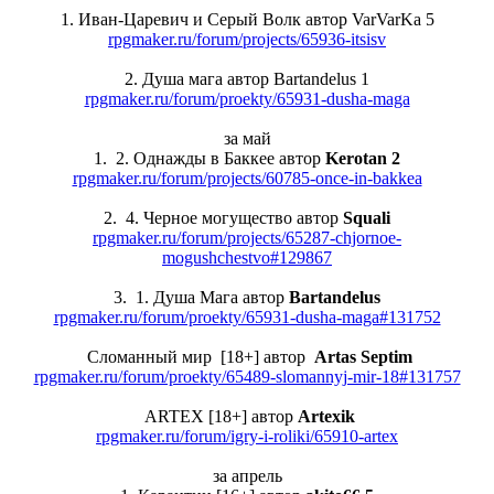
1. Иван-Царевич и Серый Волк автор VarVarKa 5
rpgmaker.ru/forum/projects/65936-itsisv
2. Душа мага автор Bartandelus 1
rpgmaker.ru/forum/proekty/65931-dusha-maga
за май
1. 2. Однажды в Баккее автор
Kerotan 2
rpgmaker.ru/forum/projects/60785-once-in-bakkea
2. 4. Черное могущество автор
Squali
rpgmaker.ru/forum/projects/65287-chjornoe-
mogushchestvo#129867
3. 1. Душа Мага автор
Bartandelus
rpgmaker.ru/forum/proekty/65931-dusha-maga#131752
Сломанный мир [18+] автор
Artas Septim
rpgmaker.ru/forum/proekty/65489-slomannyj-mir-18#131757
ARTEX [18+] автор
Artexik
rpgmaker.ru/forum/igry-i-roliki/65910-artex
за апрель