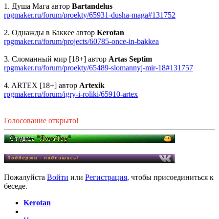
1. Душа Мага автор
Bartandelus
rpgmaker.ru/forum/proekty/65931-dusha-maga#131752
2. Однажды в Баккее автор
Kerotan
rpgmaker.ru/forum/projects/60785-once-in-bakkea
3. Сломанный мир [18+] автор
Artas Septim
rpgmaker.ru/forum/proekty/65489-slomannyj-mir-18#131757
4. ARTEX [18+] автор
Artexik
rpgmaker.ru/forum/igry-i-roliki/65910-artex
Голосование открыто!
Пожалуйста
Войти
или
Регистрация
, чтобы присоединиться к
беседе.
Kerotan