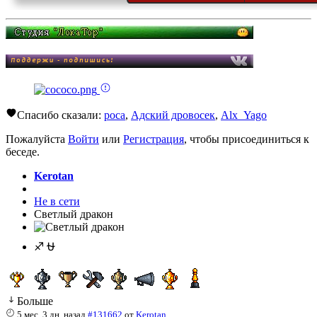
Спасибо сказали:
poca
,
Адский дровосек
,
Alx_Yago
Пожалуйста
Войти
или
Регистрация
, чтобы присоединиться к
беседе.
Kerotan
Не в сети
Светлый дракон
♐ ⛎
Больше
5 мес. 3 дн. назад
#131662
от
Kerotan