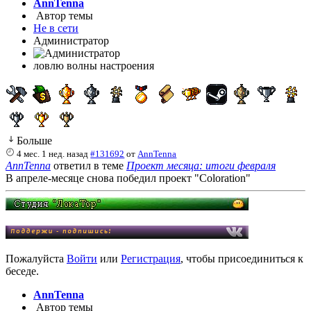
AnnTenna
Автор темы
Не в сети
Администратор
ловлю волны настроения
Больше
4 мес. 1 нед. назад
#131692
от
AnnTenna
AnnTenna
ответил в теме
Проект месяца: итоги февраля
В апреле-месяце снова победил проект "Coloration"
Пожалуйста
Войти
или
Регистрация
, чтобы присоединиться к
беседе.
AnnTenna
Автор темы