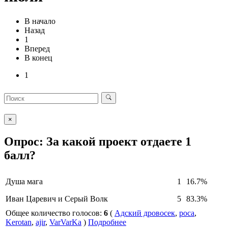
В начало
Назад
1
Вперед
В конец
1
×
Опрос: За какой проект отдаете 1
балл?
Душа мага
1
16.7%
Иван Царевич и Серый Волк
5
83.3%
Общее количество голосов:
6
(
Адский дровосек
,
poca
,
Kerotan
,
ajir
,
VarVarKa
)
Подробнее