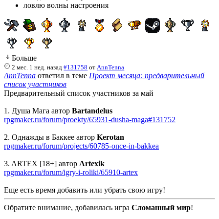
ловлю волны настроения
Больше
2 мес. 1 нед. назад
#131758
от
AnnTenna
AnnTenna
ответил в теме
Проект месяца: предварительный
список участников
Предварительный список участников за май
1. Душа Мага автор
Bartandelus
rpgmaker.ru/forum/proekty/65931-dusha-maga#131752
2. Однажды в Баккее автор
Kerotan
rpgmaker.ru/forum/projects/60785-once-in-bakkea
3. ARTEX [18+] автор
Artexik
rpgmaker.ru/forum/igry-i-roliki/65910-artex
Еще есть время добавить или убрать свою игру!
Обратите внимание, добавилась игра
Сломанный мир
!