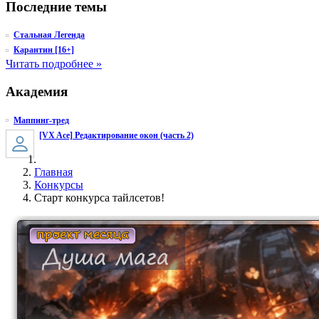
Последние темы
Стальная Легенда
Карантин [16+]
Читать подробнее »
Академия
Маппинг-тред
[VX Ace] Редактирование окон (часть 2)
Главная
Конкурсы
Старт конкурса тайлсетов!