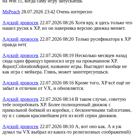
на Win 11, когда саму игру запускаешь
MsPeach
28.07.2026 23:42
Очень интересно
Адский дровосек
22.07.2026 08:26
Хотя вру, я здесь только что
нашел русик к XP, но он наверняка версию движка меняет.
Адский дровосек
22.07.2026 08:20
Только русификатора к ХР
правда нет(
Адский дровосек
22.07.2026 08:19
Несколько месяцев назад
сюда один француз приносил игру на прокачанном XP.
&quot;Coloration&quot; название игры. Выглядит вообще не
как игра с мейкера. Глянь, может заинтересуешься.
Адский дровосек
22.07.2026 08:16
Кроме того, XP всё ещё не
забыт в отличии от VX, и обновляется.
Адский дровосек
22.07.2026 08:14
В таком случае, советую
тебе попробовать XP. Более полноценный движок с
прикольной боёвкой из коробки, с бесконечными тайлсетами,
ну и с самым красивейшем ртп из всей серии движков.
Адский дровосек
22.07.2026 08:10
А, вот оно как. А я уж
думал ты VX выбрал из каких-то религиозных соображений)