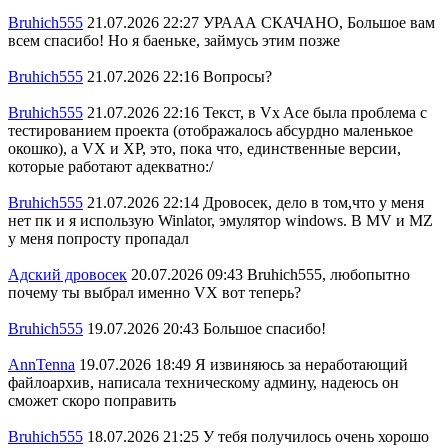
Bruhich555
21.07.2026 22:27
УРААА СКАЧАНО, Большое вам
всем спасибо! Но я баеньке, займусь этим позже
Bruhich555
21.07.2026 22:16
Вопросы?
Bruhich555
21.07.2026 22:16
Текст, в Vx Ace была проблема с
тестированием проекта (отображалось абсурдно маленькое
окошко), а VX и XP, это, пока что, единственные версии,
которые работают адекватно:/
Bruhich555
21.07.2026 22:14
Дровосек, дело в том,что у меня
нет пк и я использую Winlator, эмулятор windows. В MV и MZ
у меня попросту пропадал
Адский дровосек
20.07.2026 09:43
Bruhich555, любопытно
почему ты выбрал именно VX вот теперь?
Bruhich555
19.07.2026 20:43
Большое спасибо!
AnnTenna
19.07.2026 18:49
Я извиняюсь за неработающий
файлоархив, написала техническому админу, надеюсь он
сможет скоро поправить
Bruhich555
18.07.2026 21:25
У тебя получилось очень хорошо