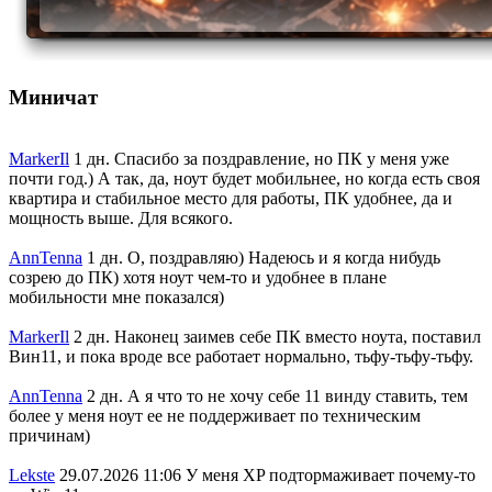
Миничат
MarkerIl
1 дн.
Спасибо за поздравление, но ПК у меня уже
почти год.) А так, да, ноут будет мобильнее, но когда есть своя
квартира и стабильное место для работы, ПК удобнее, да и
мощность выше. Для всякого.
AnnTenna
1 дн.
О, поздравляю) Надеюсь и я когда нибудь
созрею до ПК) хотя ноут чем-то и удобнее в плане
мобильности мне показался)
MarkerIl
2 дн.
Наконец заимев себе ПК вместо ноута, поставил
Вин11, и пока вроде все работает нормально, тьфу-тьфу-тьфу.
AnnTenna
2 дн.
А я что то не хочу себе 11 винду ставить, тем
более у меня ноут ее не поддерживает по техническим
причинам)
Lekste
29.07.2026 11:06
У меня XP подтормаживает почему-то