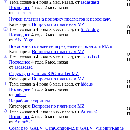
Тема создана 4 года 2 мес. назад, от
asdasdasd
П
Последнее
4 года 2 мес. назад
от
asdasdasd
Нужен плагин на привязку предметов к персонажу
Категория:
Вопросы по плагинам MZ
О
Тема создана 4 года 3 мес. назад, от
SirAndriy
П
Последнее
4 года 3 мес. назад
от
Alx_Yago
Возможность изменения разрешения окна для MZ в...
Категория:
Вопросы по плагинам MZ
О
Тема создана 4 года 6 мес. назад, от
asdasdasd
П
Последнее
4 года 6 мес. назад
от
asdasdasd
Структура данных RPG marker MZ
Категория:
Вопросы по плагинам MZ
О
Тема создана 4 года 6 мес. назад, от
hideus
П
Последнее
4 года 6 мес. назад
от
hideus
Не рабочие скрипты
Категория:
Вопросы по плагинам MZ
О
Тема создана 4 года 6 мес. назад, от
Artem521
П
Последнее
4 года 6 мес. назад
от
Artem521
Совм раб. GALV_CamControlMZ и GALV_VisibilityRange