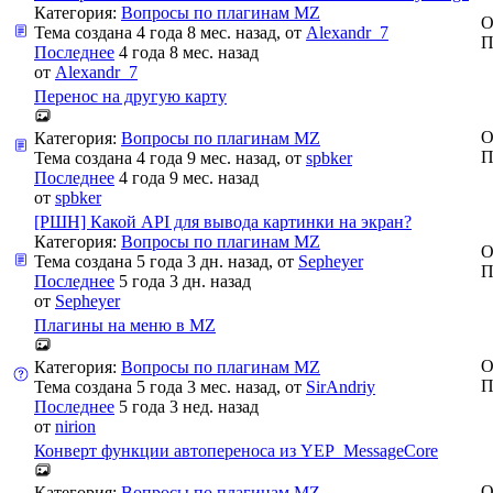
Категория:
Вопросы по плагинам MZ
О
Тема создана 4 года 8 мес. назад, от
Alexandr_7
П
Последнее
4 года 8 мес. назад
от
Alexandr_7
Перенос на другую карту
О
Категория:
Вопросы по плагинам MZ
П
Тема создана 4 года 9 мес. назад, от
spbker
Последнее
4 года 9 мес. назад
от
spbker
[РШН] Какой API для вывода картинки на экран?
Категория:
Вопросы по плагинам MZ
О
Тема создана 5 года 3 дн. назад, от
Sepheyer
П
Последнее
5 года 3 дн. назад
от
Sepheyer
Плагины на меню в MZ
О
Категория:
Вопросы по плагинам MZ
П
Тема создана 5 года 3 мес. назад, от
SirAndriy
Последнее
5 года 3 нед. назад
от
nirion
Конверт функции автопереноса из YEP_MessageCore
О
Категория:
Вопросы по плагинам MZ