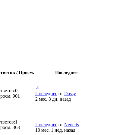
тветов / Просм.
Последнее
тветов:
0
Последнее
от
Dassy
росм.:
901
2 мес. 3 дн. назад
тветов:
1
Последнее
от
Neocris
росм.:
363
10 мес. 1 нед. назад