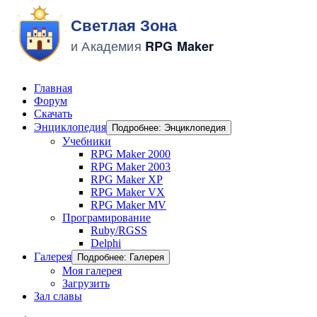
Главная
Форум
Скачать
Энциклопедия
Подробнее: Энциклопедия
Учебники
RPG Maker 2000
RPG Maker 2003
RPG Maker XP
RPG Maker VX
RPG Maker MV
Програмирование
Ruby/RGSS
Delphi
Галерея
Подробнее: Галерея
Моя галерея
Загрузить
Зал славы