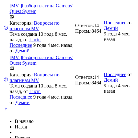
[MV ]Разбор плагина Gameus'
Quest System
Последнее
от
Категория:
Вопросы по
Ответов:
14
Демий
плагинам MV
Просм.:
8464
9 года 4 мес.
Тема создана 10 года 8 мес.
назад
назад, от
Lucin
Последнее
9 года 4 мес. назад
от
Демий
[MV ]Разбор плагина Gameus'
Quest System
Последнее
от
Категория:
Вопросы по
Ответов:
14
Демий
плагинам MV
Просм.:
8464
9 года 4 мес.
Тема создана 10 года 8 мес.
назад
назад, от
Lucin
Последнее
9 года 4 мес. назад
от
Демий
В начало
Назад
1
Вперед