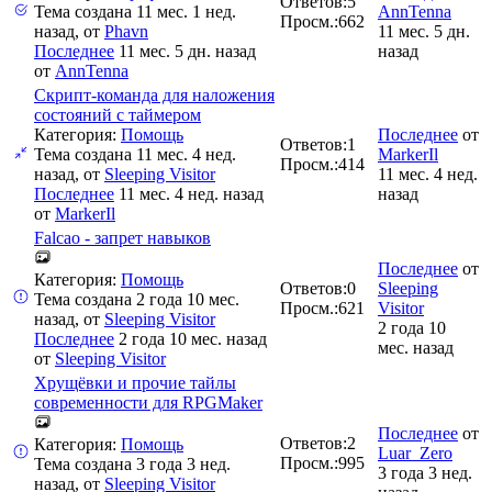
Ответов:
5
Тема создана 11 мес. 1 нед.
AnnTenna
Просм.:
662
назад, от
Phavn
11 мес. 5 дн.
Последнее
11 мес. 5 дн. назад
назад
от
AnnTenna
Скрипт-команда для наложения
состояний с таймером
Категория:
Помощь
Последнее
от
Ответов:
1
Тема создана 11 мес. 4 нед.
MarkerIl
Просм.:
414
назад, от
Sleeping Visitor
11 мес. 4 нед.
Последнее
11 мес. 4 нед. назад
назад
от
MarkerIl
Falcao - запрет навыков
Последнее
от
Категория:
Помощь
Ответов:
0
Sleeping
Тема создана 2 года 10 мес.
Просм.:
621
Visitor
назад, от
Sleeping Visitor
2 года 10
Последнее
2 года 10 мес. назад
мес. назад
от
Sleeping Visitor
Хрущёвки и прочие тайлы
современности для RPGMaker
Последнее
от
Ответов:
2
Категория:
Помощь
Luar_Zero
Просм.:
995
Тема создана 3 года 3 нед.
3 года 3 нед.
назад, от
Sleeping Visitor