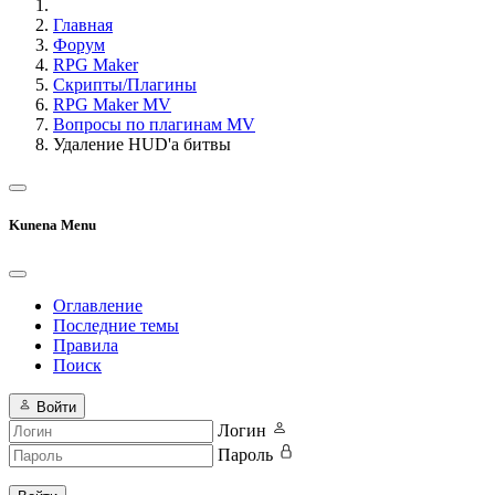
Главная
Форум
RPG Maker
Скрипты/Плагины
RPG Maker MV
Вопросы по плагинам MV
Удаление HUD'а битвы
Kunena Menu
Оглавление
Последние темы
Правила
Поиск
Войти
Логин
Пароль