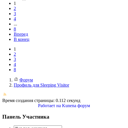
1
2
3
4
...
8
Вперед
В конец
1
2
3
4
8
Форум
Профиль для Sleeping Visitor
Время создания страницы: 0.112 секунд
Работает на
Kunena форум
Панель Участника