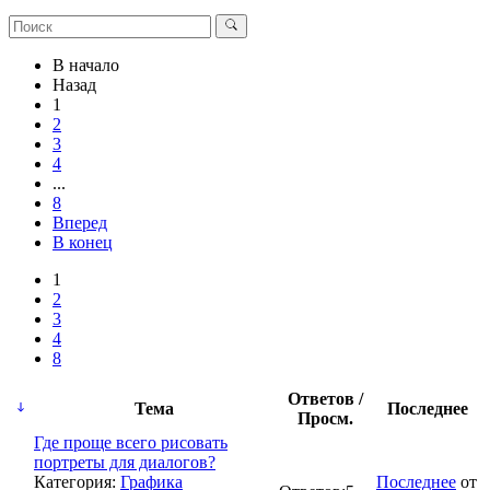
В начало
Назад
1
2
3
4
...
8
Вперед
В конец
1
2
3
4
8
Ответов /
Тема
Последнее
Просм.
Где проще всего рисовать
портреты для диалогов?
Категория:
Графика
Последнее
от