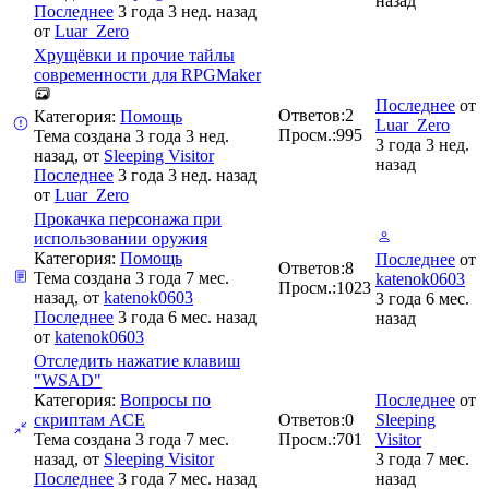
назад
Последнее
3 года 3 нед. назад
от
Luar_Zero
Хрущёвки и прочие тайлы
современности для RPGMaker
Последнее
от
Ответов:
2
Категория:
Помощь
Luar_Zero
Просм.:
995
Тема создана 3 года 3 нед.
3 года 3 нед.
назад, от
Sleeping Visitor
назад
Последнее
3 года 3 нед. назад
от
Luar_Zero
Прокачка персонажа при
использовании оружия
Категория:
Помощь
Последнее
от
Ответов:
8
Тема создана 3 года 7 мес.
katenok0603
Просм.:
1023
назад, от
katenok0603
3 года 6 мес.
Последнее
3 года 6 мес. назад
назад
от
katenok0603
Отследить нажатие клавиш
"WSAD"
Категория:
Вопросы по
Последнее
от
скриптам ACE
Ответов:
0
Sleeping
Тема создана 3 года 7 мес.
Просм.:
701
Visitor
назад, от
Sleeping Visitor
3 года 7 мес.
Последнее
3 года 7 мес. назад
назад