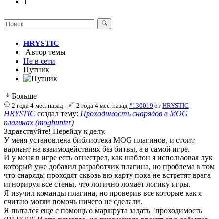
1
HRYSTIC
Автор темы
Не в сети
Путник
Больше
2 года 4 мес. назад
-
2 года 4 мес. назад
#130019
от
HRYSTIC
HRYSTIC
создал тему:
Проходимость снарядов в MOG
плагинах (moghunter)
Здравствуйте! Перейду к делу.
У меня установлена библиотека MOG плагинов, и стоит
вариант на взаимодействиях без битвы, а в самой игре.
И у меня в игре есть огнестрел, как шаблон я использовал лук
который уже добавил разработчик плагина, но проблема в том
что снаряды проходят сквозь вю карту пока не встретят врага
игнорируя все стены, что логично ломает логику игры.
Я изучил команды плагина, но проверив все которые как я
считаю могли помочь ничего не сделали.
Я пытался еще с помощью маршрута задать "проходимость