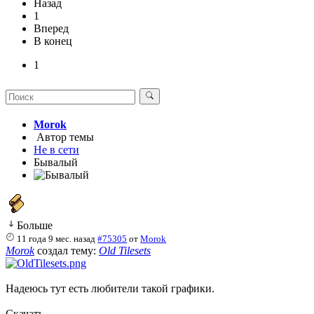
Назад
1
Вперед
В конец
1
Morok
Автор темы
Не в сети
Бывалый
Больше
11 года 9 мес. назад
#75305
от
Morok
Morok
создал тему:
Old Tilesets
Надеюсь тут есть любители такой графики.
Скачать