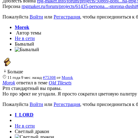
Доблесть воина
rpg-maker.info/forum/projects/50869-dobl...na-trpg?
Персона
rpgmaker.ru/forum/projects/61435-persona...-storona-dush
Пожалуйста
Войти
или
Регистрация
, чтобы присоединиться к б
Morok
Автор темы
Не в сети
Бывалый
Больше
11 года 9 мес. назад
#75308
от
Morok
Morok
ответил в теме
Old Tilesets
Ртп стандартный вы правы.
Но про эфект не угодали. Я просто сократил цветовую палитру 
Пожалуйста
Войти
или
Регистрация
, чтобы присоединиться к б
I_LORD
Не в сети
Светлый дракон