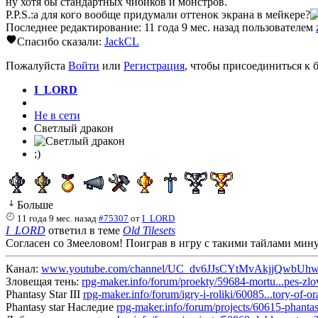
ну хотя бы стандартных чибиков и монстров.
P.P.S.:а для кого вообще придумали оттенок экрана в мейкере?
Последнее редактирование: 11 года 9 мес. назад пользователем
Спасибо сказали:
JackCL
Пожалуйста
Войти
или
Регистрация
, чтобы присоединиться к б
I_LORD
Не в сети
Светлый дракон
;)
Больше
11 года 9 мес. назад
#75307
от
I_LORD
I_LORD
ответил в теме
Old Tilesets
Согласен со Змееловом! Поиграв в игру с такими тайлами минут 
Канал:
www.youtube.com/channel/UC_dv6JJsCYtMvAkjjQwbUh
Зловещая тень:
rpg-maker.info/forum/proekty/59684-mortu...pes-zl
Phantasy Star III
rpg-maker.info/forum/igry-i-roliki/60085...tory-of-
Phantasy star Наследие
rpg-maker.info/forum/projects/60615-phantas