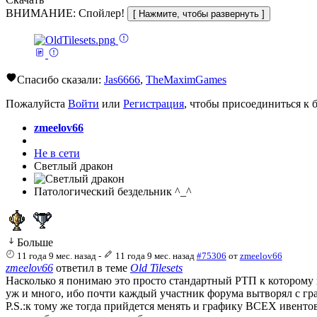
ВНИМАНИЕ: Спойлер!
Спасибо сказали:
Jas6666
,
TheMaximGames
Пожалуйста
Войти
или
Регистрация
, чтобы присоединиться к б
zmeelov66
Не в сети
Светлый дракон
Патологический бездельник ^_^
Больше
11 года 9 мес. назад
-
11 года 9 мес. назад
#75306
от
zmeelov66
zmeelov66
ответил в теме
Old Tilesets
Насколько я понимаю это просто стандартный РТП к которому п
уж и много, ибо почти каждый участник форума вытворял с гр
P.S.:к тому же тогда прийдется менять и графику ВСЕХ ивентов