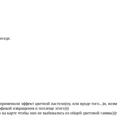
еседе.
рименили эффект цветной пастели(ну, или вроде того...)и, возмо
афикой извращения и похлеще этого)))
 на карте чтобы они не выбивались из общей цветовой гаммы)))т