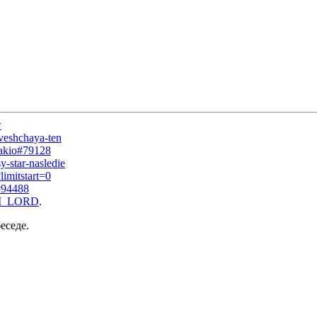
w
oveshchaya-ten
orakio#79128
y-star-nasledie
limitstart=0
i#94488
I_LORD
.
еседе.