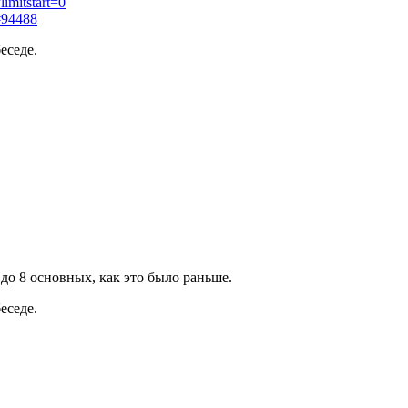
limitstart=0
i#94488
еседе.
до 8 основных, как это было раньше.
еседе.