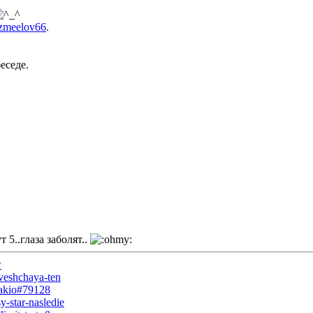
zmeelov66
.
еседе.
5..глаза заболят..
w
oveshchaya-ten
orakio#79128
y-star-nasledie