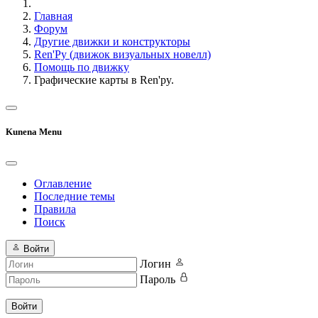
Главная
Форум
Другие движки и конструкторы
Ren'Py (движок визуальных новелл)
Помощь по движку
Графические карты в Ren'py.
Kunena Menu
Оглавление
Последние темы
Правила
Поиск
Войти
Логин
Пароль
Войти