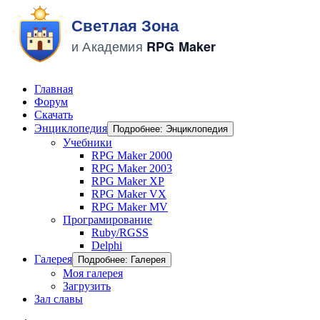
Главная
Форум
Скачать
Энциклопедия
Подробнее: Энциклопедия
Учебники
RPG Maker 2000
RPG Maker 2003
RPG Maker XP
RPG Maker VX
RPG Maker MV
Програмирование
Ruby/RGSS
Delphi
Галерея
Подробнее: Галерея
Моя галерея
Загрузить
Зал славы