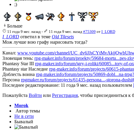
;)
Больше
11 года 9 мес. назад
-
11 года 9 мес. назад
#75309
от
I_LORD
I_LORD
ответил в теме
Old Tilesets
Мож лучше вою графу нарисовать тогда?
Канал:
www.youtube.com/channel/UC_dv6JJsCYtMvAkjjQwbUh
Зловещая тень:
rpg-maker.info/forum/proekty/59684-mortu...pes-zl
Phantasy Star III
rpg-maker.info/forum/igry-i-roliki/60085...tory-of-
Phantasy star Наследие
rpg-maker.info/forum/projects/60615-phantas
Доблесть воина
rpg-maker.info/forum/projects/50869-dobl...na-trpg?
Персона
rpgmaker.ru/forum/projects/61435-persona...-storona-dush
Последнее редактирование: 11 года 9 мес. назад пользователем
Пожалуйста
Войти
или
Регистрация
, чтобы присоединиться к б
Morok
Автор темы
Не в сети
Бывалый