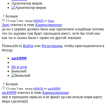
Архитектор миров
Больше
15 года 5 мес. назад
#40629
от
Зеро
Зеро
ответил в теме
Картостроение
да но у церкви должно быть еще приличное кладбище потому
что по задумке там будет проходить квест. луче бы чтоб она
как ты и сказал была с право на другой локации
Пожалуйста
Войти
или
Регистрация
, чтобы присоединиться к
беседе.
zack9999
Не в сети
Бывалый
Больше
15 года 5 мес. назад
#40630
от
zack9999
zack9999
ответил в теме
Картостроение
мне в принципе нрав,но я не фанат хр,там нельзя норм карту
мира сделать((((