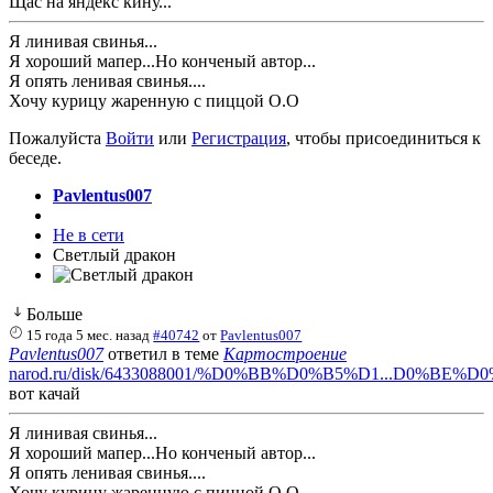
Щас на яндекс кину...
Я линивая свинья...
Я хороший мапер...Но конченый автор...
Я опять ленивая свинья....
Хочу курицу жаренную с пиццой О.О
Пожалуйста
Войти
или
Регистрация
, чтобы присоединиться к
беседе.
Pavlentus007
Не в сети
Светлый дракон
Больше
15 года 5 мес. назад
#40742
от
Pavlentus007
Pavlentus007
ответил в теме
Картостроение
narod.ru/disk/6433088001/%D0%BB%D0%B5%D1...D0%BE%D0%B
вот качай
Я линивая свинья...
Я хороший мапер...Но конченый автор...
Я опять ленивая свинья....
Хочу курицу жаренную с пиццой О.О