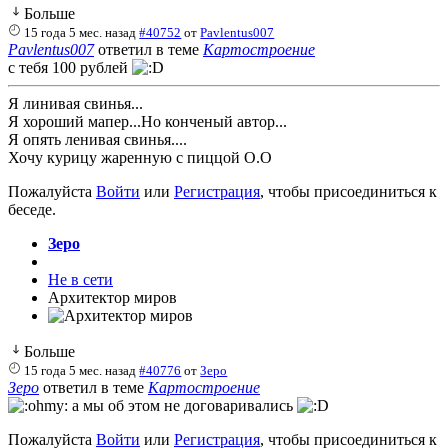
Больше
15 года 5 мес. назад
#40752
от
Pavlentus007
Pavlentus007
ответил в теме
Картостроение
с тебя 100 рублей
Я линивая свинья...
Я хороший мапер...Но конченый автор...
Я опять ленивая свинья....
Хочу курицу жаренную с пиццой О.О
Пожалуйста
Войти
или
Регистрация
, чтобы присоединиться к
беседе.
Зеро
Не в сети
Архитектор миров
Больше
15 года 5 мес. назад
#40776
от
Зеро
Зеро
ответил в теме
Картостроение
а мы об этом не договаривались
Пожалуйста
Войти
или
Регистрация
, чтобы присоединиться к