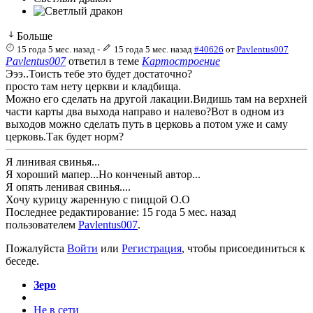
Больше
15 года 5 мес. назад
-
15 года 5 мес. назад
#40626
от
Pavlentus007
Pavlentus007
ответил в теме
Картостроение
Эээ..Тоисть тебе это будет достаточно?
просто там нету церкви и кладбища.
Можно его сделать на другой лакации.Видишь там на верхней
части карты два выхода направо и налево?Вот в одном из
выходов можно сделать путь в церковь а потом уже и саму
церковь.Так будет норм?
Я линивая свинья...
Я хороший мапер...Но конченый автор...
Я опять ленивая свинья....
Хочу курицу жаренную с пиццой О.О
Последнее редактирование: 15 года 5 мес. назад
пользователем
Pavlentus007
.
Пожалуйста
Войти
или
Регистрация
, чтобы присоединиться к
беседе.
Зеро
Не в сети