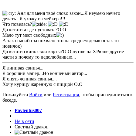
Аня для меня твоё слово закон...Я неумею нечего
делать...Я ухожу из мейкера!!!
Что повелась?
Да кстати а где пустовата?О.О
Мало тут мест свободных
А так спасибо за похвало что на среднем делаю я так то
новичок)
Да кстати скинь свои карты?О.О лутше на ХРюше другие
части я почему то недолюбливаю...
Я линивая свинья...
Я хороший мапер...Но конченый автор...
Я опять ленивая свинья....
Хочу курицу жаренную с пиццой О.О
Пожалуйста
Войти
или
Регистрация
, чтобы присоединиться к
беседе.
Pavlentus007
Не в сети
Светлый дракон