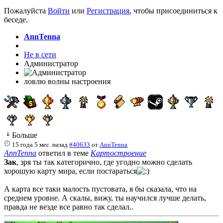
Пожалуйста
Войти
или
Регистрация
, чтобы присоединиться к
беседе.
AnnTenna
Не в сети
Администратор
ловлю волны настроения
Больше
15 года 5 мес. назад
#40633
от
AnnTenna
AnnTenna
ответил в теме
Картостроение
Зак
, зря ты так категорично, где угодно можно сделать
хорошую карту мира, если постараться
А карта все таки малость пустовата, я бы сказала, что на
среднем уровне. А скалы, вижу, ты научился лучше делать,
правда не везде все равно так сделал..