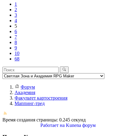
1
2
3
4
5
6
7
8
9
10
68
Форум
Академия
Факультет картостроения
Маппинг-тред
Время создания страницы: 0.245 секунд
Работает на
Kunena форум