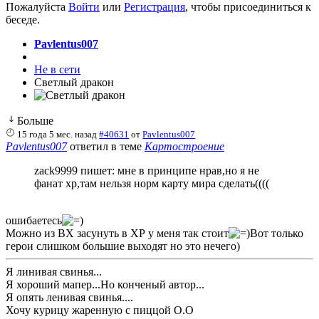
Пожалуйста
Войти
или
Регистрация
, чтобы присоединиться к
беседе.
Pavlentus007
Не в сети
Светлый дракон
Больше
15 года 5 мес. назад
#40631
от
Pavlentus007
Pavlentus007
ответил в теме
Картостроение
zack9999 пишет: мне в принципе нрав,но я не
фанат хр,там нельзя норм карту мира сделать((((
ошибаетесь
Можно из ВХ засунуть в ХР у меня так стоит
Вот только
герои слишком большие выходят но это нечего)
Я линивая свинья...
Я хороший мапер...Но конченый автор...
Я опять ленивая свинья....
Хочу курицу жаренную с пиццой О.О