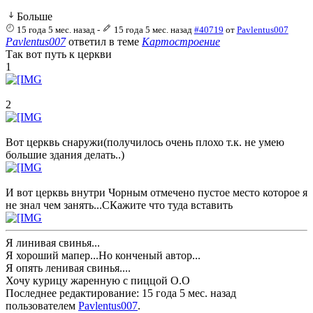
Больше
15 года 5 мес. назад
-
15 года 5 мес. назад
#40719
от
Pavlentus007
Pavlentus007
ответил в теме
Картостроение
Так вот путь к церкви
1
2
Вот церквь снаружи(получилось очень плохо т.к. не умею
большие здания делать..)
И вот церквь внутри Чорным отмечено пустое место которое я
не знал чем занять...СКажите что туда вставить
Я линивая свинья...
Я хороший мапер...Но конченый автор...
Я опять ленивая свинья....
Хочу курицу жаренную с пиццой О.О
Последнее редактирование: 15 года 5 мес. назад
пользователем
Pavlentus007
.