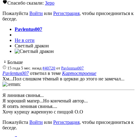
Спасибо сказали:
Зеро
Пожалуйста
Войти
или
Регистрация
, чтобы присоединиться к
беседе.
Pavlentus007
Не в сети
Светлый дракон
Больше
15 года 5 мес. назад
#40720
от
Pavlentus007
Pavlentus007
ответил в теме
Картостроение
Хм...Пол слишком тёмный в церкви до этого не замечал...
Я линивая свинья...
Я хороший мапер...Но конченый автор...
Я опять ленивая свинья....
Хочу курицу жаренную с пиццой О.О
Пожалуйста
Войти
или
Регистрация
, чтобы присоединиться к
беседе.