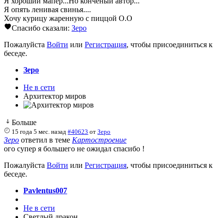
Я хороший мапер...Но конченый автор...
Я опять ленивая свинья....
Хочу курицу жаренную с пиццой О.О
Спасибо сказали:
Зеро
Пожалуйста
Войти
или
Регистрация
, чтобы присоединиться к
беседе.
Зеро
Не в сети
Архитектор миров
Больше
15 года 5 мес. назад
#40623
от
Зеро
Зеро
ответил в теме
Картостроение
ого супер я большего не ожидал спасибо !
Пожалуйста
Войти
или
Регистрация
, чтобы присоединиться к
беседе.
Pavlentus007
Не в сети
Светлый дракон