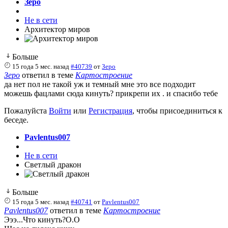
Зеро
Не в сети
Архитектор миров
Больше
15 года 5 мес. назад
#40739
от
Зеро
Зеро
ответил в теме
Картостроение
да нет пол не такой уж и темный мне это все подходит
можешь фацлами сюда кинуть? прикрепи их . и спасибо тебе
Пожалуйста
Войти
или
Регистрация
, чтобы присоединиться к
беседе.
Pavlentus007
Не в сети
Светлый дракон
Больше
15 года 5 мес. назад
#40741
от
Pavlentus007
Pavlentus007
ответил в теме
Картостроение
Эээ...Что кинуть?О.О