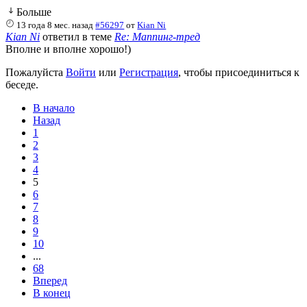
Больше
13 года 8 мес. назад
#56297
от
Kian Ni
Kian Ni
ответил в теме
Re: Маппинг-тред
Вполне и вполне хорошо!)
Пожалуйста
Войти
или
Регистрация
, чтобы присоединиться к
беседе.
В начало
Назад
1
2
3
4
5
6
7
8
9
10
...
68
Вперед
В конец