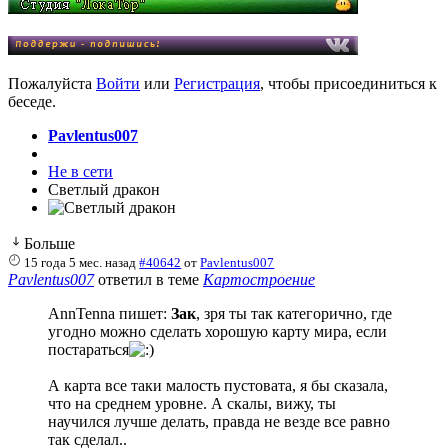
Пожалуйста
Войти
или
Регистрация
, чтобы присоединиться к
беседе.
Pavlentus007
Не в сети
Светлый дракон
Больше
15 года 5 мес. назад
#40642
от
Pavlentus007
Pavlentus007
ответил в теме
Картостроение
AnnTenna пишет:
Зак
, зря ты так категорично, где
угодно можно сделать хорошую карту мира, если
постараться
А карта все таки малость пустовата, я бы сказала,
что на среднем уровне. А скалы, вижу, ты
научился лучше делать, правда не везде все равно
так сделал..