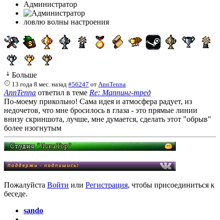
Администратор
ловлю волны настроения
Больше
13 года 8 мес. назад
#56247
от
AnnTenna
AnnTenna
ответил в теме
Re: Маппинг-тред
По-моему прикольно! Сама идея и атмосфера радует, из
недочетов, что мне бросилось в глаза - это прямые линии
внизу скриншота, лучше, мне думается, сделать этот "обрыв"
более изогнутым
Пожалуйста
Войти
или
Регистрация
, чтобы присоединиться к
беседе.
sando