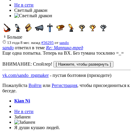
Не в сети
Светлый дракон
Больше
13 года 8 мес. назад
#56295
от
sando
sando
ответил в теме
Re: Маппинг-тред
Еще одна попытка. Теперь на ВХ. Без тумана тоскливо =_=
ВНИМАНИЕ: Спойлер!
vk.com/sando_rpgmaker
- пустая болтовня (приходите)
Пожалуйста
Войти
или
Регистрация
, чтобы присоединиться к
беседе.
Kian Ni
Не в сети
Забанен
Я души кушаю людей.