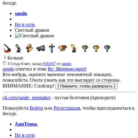
беседе.
sando
Не в сети
Светлый дракон
Больше
13 года 8 мес. назад
#56167
от
sando
sando
ответил в теме
Re: Маппинг-тред
Кто-нибудь, оцените маппинг непонятной локации,
пожалуйста. Охота узнать как это выглядит со стороны.
ВНИМАНИЕ: Спойлер!
vk.com/sando_rpgmaker
- пустая болтовня (приходите)
Пожалуйста
Войти
или
Регистрация
, чтобы присоединиться к
беседе.
AnnTenna
Не в сети