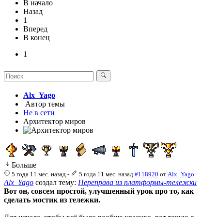
В начало
Назад
1
Вперед
В конец
1
Alx_Yago
Автор темы
Не в сети
Архитектор миров
Больше
5 года 11 мес. назад
-
5 года 11 мес. назад
#118920
от
Alx_Yago
Alx_Yago
создал тему:
Переправа из платформы-тележки
Вот он, совсем простой, улучшенный урок про то, как
сделать мостик из тележки.