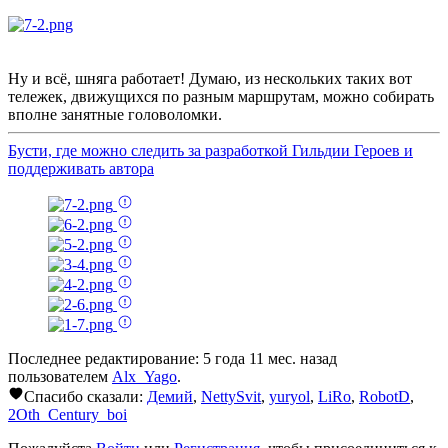
Ну и всё, шняга работает! Думаю, из нескольких таких вот
тележек, движущихся по разным маршрутам, можно собирать
вполне занятные головоломки.
Бусти, где можно следить за разработкой Гильдии Героев и
поддерживать автора
Последнее редактирование: 5 года 11 мес. назад
пользователем
Alx_Yago
.
Спасибо сказали:
Демий
,
NettySvit
,
yuryol
,
LiRo
,
RobotD
,
2Oth_Century_boi