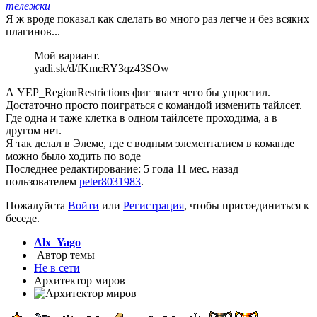
тележки
Я ж вроде показал как сделать во много раз легче и без всяких
плагинов...
Мой вариант.
yadi.sk/d/fKmcRY3qz43SOw
А YEP_RegionRestrictions фиг знает чего бы упростил.
Достаточно просто поиграться с командой изменить тайлсет.
Где одна и таже клетка в одном тайлсете проходима, а в
другом нет.
Я так делал в Элеме, где с водным элементалием в команде
можно было ходить по воде
Последнее редактирование: 5 года 11 мес. назад
пользователем
peter8031983
.
Пожалуйста
Войти
или
Регистрация
, чтобы присоединиться к
беседе.
Alx_Yago
Автор темы
Не в сети
Архитектор миров