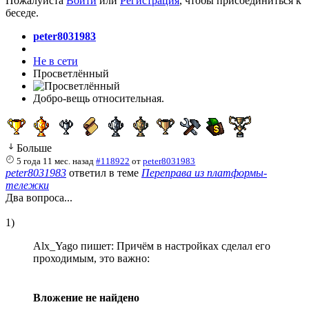
Пожалуйста
Войти
или
Регистрация
, чтобы присоединиться к
беседе.
peter8031983
Не в сети
Просветлённый
Добро-вещь относительная.
Больше
5 года 11 мес. назад
#118922
от
peter8031983
peter8031983
ответил в теме
Переправа из платформы-
тележки
Два вопроса...
1)
Alx_Yago пишет: Причём в настройках сделал его
проходимым, это важно:
Вложение не найдено