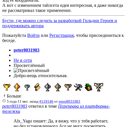
ход её координаты.
А вот с изменением тайлсета идея интересная, я даже никогда
не рассматривал такое применение.
Бусти, где можно следить за разработкой Гильдии Героев и
поддерживать автора
Пожалуйста
Войти
или
Регистрация
, чтобы присоединиться к
беседе.
peter8031983
Не в сети
Просветлённый
Добро-вещь относительная.
Больше
5 года 11 мес. назад
#119146
от
peter8031983
peter8031983
ответил в теме
Переправа из платформы-
тележки
Alx_Yago пишет: Да, я вижу, что у тебя работает,
но без установленного Асе не могу посмотреть,