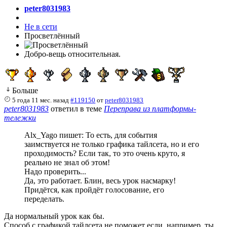
peter8031983
Не в сети
Просветлённый
Добро-вещь относительная.
Больше
5 года 11 мес. назад
#119150
от
peter8031983
peter8031983
ответил в теме
Переправа из платформы-
тележки
Alx_Yago пишет: То есть, для события
заимствуется не только графика тайлсета, но и его
проходимость? Если так, то это очень круто, я
реально не знал об этом!
Надо проверить...
Да, это работает. Блин, весь урок насмарку!
Придётся, как пройдёт голосование, его
переделать.
Да нормальный урок как бы.
Способ с графикой тайлсета не поможет если, например, ты