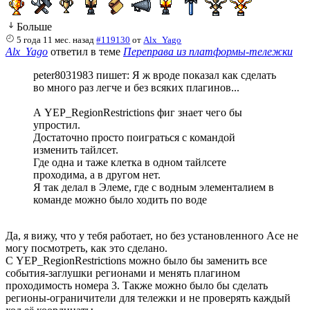
Больше
5 года 11 мес. назад
#119130
от
Alx_Yago
Alx_Yago
ответил в теме
Переправа из платформы-тележки
peter8031983 пишет: Я ж вроде показал как сделать
во много раз легче и без всяких плагинов...
А YEP_RegionRestrictions фиг знает чего бы
упростил.
Достаточно просто поиграться с командой
изменить тайлсет.
Где одна и таже клетка в одном тайлсете
проходима, а в другом нет.
Я так делал в Элеме, где с водным элементалием в
команде можно было ходить по воде
Да, я вижу, что у тебя работает, но без установленного Асе не
могу посмотреть, как это сделано.
С YEP_RegionRestrictions можно было бы заменить все
события-заглушки регионами и менять плагином
проходимость номера 3. Также можно было бы сделать
регионы-ограничители для тележки и не проверять каждый