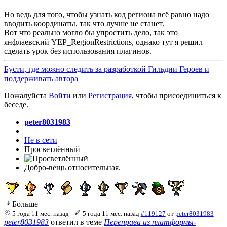
Но ведь для того, чтобы узнать код региона всё равно надо
вводить координаты, так что лучше не станет.
Вот что реально могло бы упростить дело, так это
янфлаевский YEP_RegionRestrictions, однако тут я решил
сделать урок без использования плагинов.
Бусти, где можно следить за разработкой Гильдии Героев и
поддерживать автора
Пожалуйста
Войти
или
Регистрация
, чтобы присоединиться к
беседе.
peter8031983
Не в сети
Просветлённый
Добро-вещь относительная.
Больше
5 года 11 мес. назад
-
5 года 11 мес. назад
#119127
от
peter8031983
peter8031983
ответил в теме
Переправа из платформы-