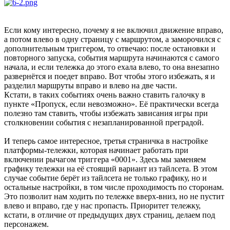
Если кому интересно, почему я не включил движение вправо,
а потом влево в одну страницу с маршрутом, а заморочился с
дополнительным триггером, то отвечаю: после остановки и
повторного запуска, события маршрута начинаются с самого
начала, и если тележка до этого ехала влево, то она внезапно
развернётся и поедет вправо. Вот чтобы этого избежать, я и
разделил маршруты вправо и влево на две части.
Кстати, в таких событиях очень важно ставить галочку в
пункте «Пропуск, если невозможно». Её практически всегда
полезно там ставить, чтобы избежать зависания игры при
столкновении события с незапланированной преградой.
И теперь самое интересное, третья страничка в настройке
платформы-тележки, которая начинает работать при
включении рычагом триггера «0001». Здесь мы заменяем
графику тележки на её стоящий вариант из тайлсета. В этом
случае событие берёт из тайлсета не только графику, но и
остальные настройки, в том числе проходимость по сторонам.
Это позволит нам ходить по тележке вверх-вниз, но не пустит
влево и вправо, где у нас пропасть. Приоритет тележку,
кстати, в отличие от предыдущих двух страниц, делаем под
персонажем.