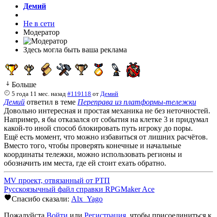
Демий
Не в сети
Модератор
Здесь могла быть ваша реклама
Больше
5 года 11 мес. назад
#119118
от
Демий
Демий
ответил в теме
Переправа из платформы-тележки
Довольно интересная и простая механика не без неточностей.
Например, я бы отказался от события на клетке 3 и придумал
какой-то иной способ блокировать путь игроку до поры.
Ещё есть момент, что можно избавиться от лишних расчётов.
Вместо того, чтобы проверять конечные и начальные
координаты тележки, можно использовать регионы и
обозначить им места, где ей стоит ехать обратно.
MV проект, отвязанный от РТП
Русскоязычный файл справки RPGMaker Ace
Спасибо сказали:
Alx_Yago
Пожалуйста
Войти
или
Регистрация
, чтобы присоединиться к