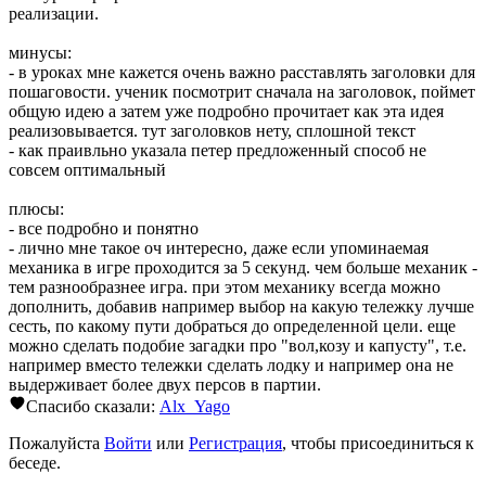
реализации.
минусы:
- в уроках мне кажется очень важно расставлять заголовки для
пошаговости. ученик посмотрит сначала на заголовок, поймет
общую идею а затем уже подробно прочитает как эта идея
реализовывается. тут заголовков нету, сплошной текст
- как праивльно указала петер предложенный способ не
совсем оптимальный
плюсы:
- все подробно и понятно
- лично мне такое оч интересно, даже если упоминаемая
механика в игре проходится за 5 секунд. чем больше механик -
тем разнообразнее игра. при этом механику всегда можно
дополнить, добавив например выбор на какую тележку лучше
сесть, по какому пути добраться до определенной цели. еще
можно сделать подобие загадки про "вол,козу и капусту", т.е.
например вместо тележки сделать лодку и например она не
выдерживает более двух персов в партии.
Спасибо сказали:
Alx_Yago
Пожалуйста
Войти
или
Регистрация
, чтобы присоединиться к
беседе.