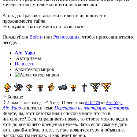
хочешь чтобы у тележки крутились колёсики.
А так да. Графика тайлсета в ивенте использует и
проходимости тайла.
Это нужно знать и уметь пользоваться.
Пожалуйста
Войти
или
Регистрация
, чтобы присоединиться к
беседе.
Alx_Yago
Автор темы
Не в сети
Архитектор миров
Больше
5 года 11 мес. назад
-
5 года 11 мес. назад
#119270
от
Alx_Yago
Alx_Yago
ответил в теме
Переправа из платформы-тележки
Знаете, да, этот безотказный способ узнать что-то в
интернете? Если спрашивать прямо, то ответа можно ждать
хоть до всеобщего крещенья иудеев. Зато, если самому дать
хоть какой-нибудь ответ, тут же появится гуру и объяснит,
насколько ты неправ, и как будет верно.