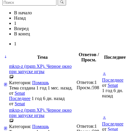
В начало
Назад
1
Вперед
В конец
1
Ответов /
Тема
Последнее
Просм.
mkxp-z (rpgm XP). Черное окно
при запуске игры
Последнее
Ответов:
1
Категория:
Помощь
от
Senat
Просм.:
598
Тема создана 1 год 1 мес. назад,
1 год 6 дн.
от
Senat
назад
Последнее
1 год 6 дн. назад
от
Senat
mkxp-z (rpgm XP). Черное окно
при запуске игры
Последнее
Ответов:
1
Категория:
Помощь
от
Senat