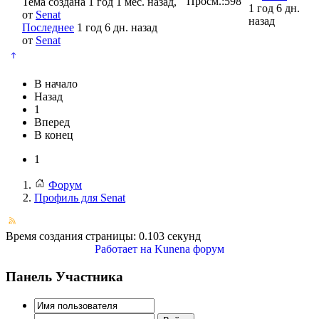
Просм.:
598
Тема создана 1 год 1 мес. назад,
1 год 6 дн.
от
Senat
назад
Последнее
1 год 6 дн. назад
от
Senat
В начало
Назад
1
Вперед
В конец
1
Форум
Профиль для Senat
Время создания страницы: 0.103 секунд
Работает на
Kunena форум
Панель Участника