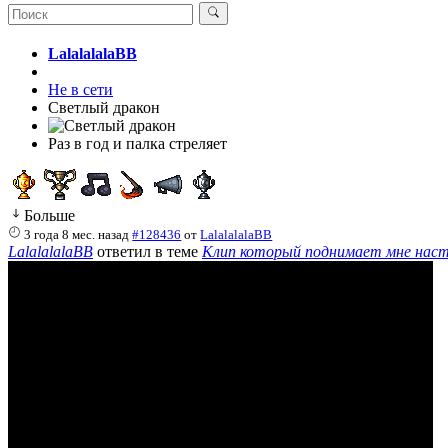
LalalalalaBB
Не в сети
Светлый дракон
Раз в год и палка стреляет
Больше
3 года 8 мес. назад
#128436
от
LalalalalaBB
LalalalalaBB
ответил в теме
Клип который поднимает мне нас