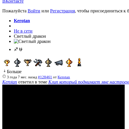
ВКонтакте
Пожалуйста
Войти
или
Регистрация
, чтобы присоединиться к б
Kerotan
Не в сети
Светлый дракон
♐ ⛎
Больше
3 года 7 мес. назад
#128461
от
Kerotan
Kerotan
ответил в теме
Клип который поднимает мне настроен