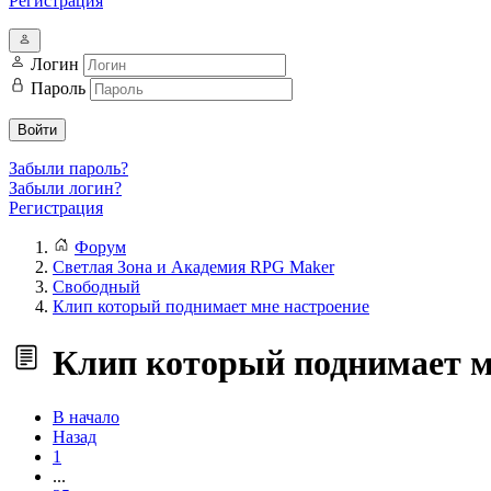
Регистрация
Логин
Пароль
Войти
Забыли пароль?
Забыли логин?
Регистрация
Форум
Светлая Зона и Академия RPG Maker
Свободный
Клип который поднимает мне настроение
Клип который поднимает м
В начало
Назад
1
...