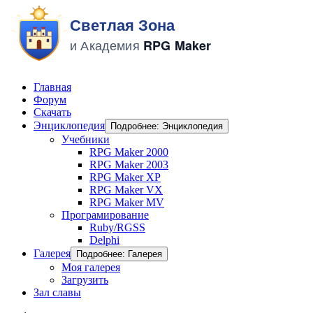
Главная
Форум
Скачать
Энциклопедия
Подробнее: Энциклопедия
Учебники
RPG Maker 2000
RPG Maker 2003
RPG Maker XP
RPG Maker VX
RPG Maker MV
Програмирование
Ruby/RGSS
Delphi
Галерея
Подробнее: Галерея
Моя галерея
Загрузить
Зал славы