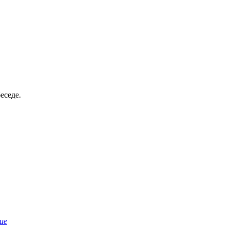
еседе.
ие