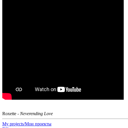
Roxette -
Neverending Love
My projects/Мои проекты