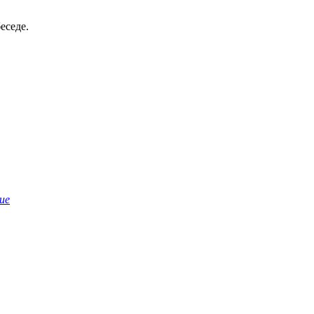
еседе.
ие