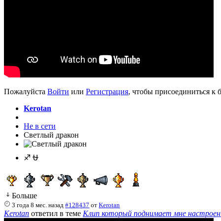
Пожалуйста
Войти
или
Регистрация
, чтобы присоединиться к б
Kerotan
Не в сети
Светлый дракон
♐ ⛎
Больше
3 года 8 мес. назад
#128437
от
Kerotan
Kerotan
ответил в теме
Клип который поднимает мне настроен