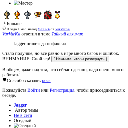
Больше
9 года 1 мес. назад
#98374
от
VarVarKa
VarVarKa
ответил в теме
Тайный алхимик
Jagger пишет: да пофиксил
Стало получше, но всё равно в игре много багов и ошибок.
ВНИМАНИЕ: Спойлер!
В общем, даже над тем, что сейчас сделано, надо очень много
работать!
Спасибо сказали:
poca
Пожалуйста
Войти
или
Регистрация
, чтобы присоединиться к
беседе.
Jagger
Автор темы
Не в сети
Оседлый