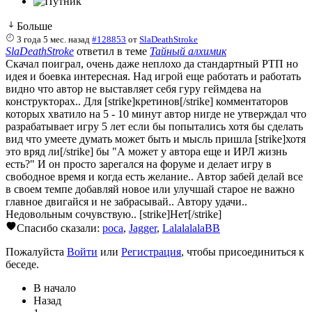
Больше
3 года 5 мес. назад
#128853
от
SlaDeathStroke
SlaDeathStroke
ответил в теме
Тайный алхимик
Скачал поиграл, очень даже неплохо да стандартный РТП но
идея и боевка интересная. Над игрой еще работать и работать
видно что автор не выставляет себя гуру геймдева на
конструкторах.. Для [strike]кретинов[/strike] комментаторов
которых хватило на 5 - 10 минут автор нигде не утверждал что
разрабатывает игру 5 лет если бы попытались хотя бы сделать
вид что умеете думать может быть и мысль пришла [strike]хотя
это вряд ли[/strike] бы "А может у автора еще и ИРЛ жизнь
есть?" И он просто зарегался на форуме и делает игру в
свободное время и когда есть желание.. Автор забей делай все
в своем темпе добавляй новое или улучшай старое не важно
главное двигайся и не забрасывай.. Автору удачи..
Недовольным сочувствую.. [strike]Нет[/strike]
Спасибо сказали:
poca
,
Jagger
,
LalalalalaBB
Пожалуйста
Войти
или
Регистрация
, чтобы присоединиться к
беседе.
В начало
Назад