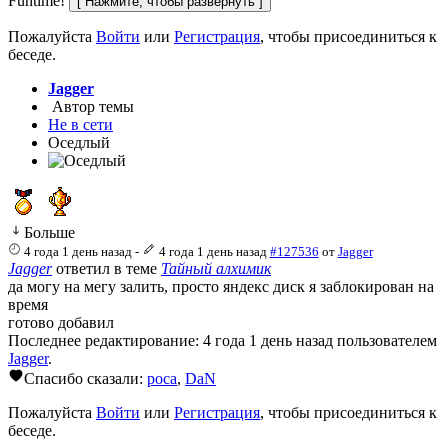
Funtime!
Пожалуйста
Войти
или
Регистрация
, чтобы присоединиться к
беседе.
Jagger
Автор темы
Не в сети
Оседлый
Больше
4 года 1 день назад
-
4 года 1 день назад
#127536
от
Jagger
Jagger
ответил в теме
Тайный алхимик
да могу на мегу залить, просто яндекс диск я заблокирован на
время
готово добавил
Последнее редактирование: 4 года 1 день назад пользователем
Jagger
.
Спасибо сказали:
poca
,
DaN
Пожалуйста
Войти
или
Регистрация
, чтобы присоединиться к
беседе.