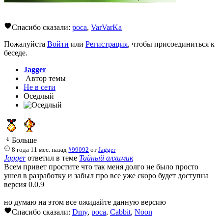
Спасибо сказали:
poca
,
VarVarKa
Пожалуйста
Войти
или
Регистрация
, чтобы присоединиться к
беседе.
Jagger
Автор темы
Не в сети
Оседлый
Больше
8 года 11 мес. назад
#99092
от
Jagger
Jagger
ответил в теме
Тайный алхимик
Всем привет простите что так меня долго не было просто
ушел в разработку и забыл про все уже скоро будет доступна
версия 0.0.9
но думаю на этом все ожидайте данную версию
Спасибо сказали:
Dmy
,
poca
,
Cabbit
,
Noon