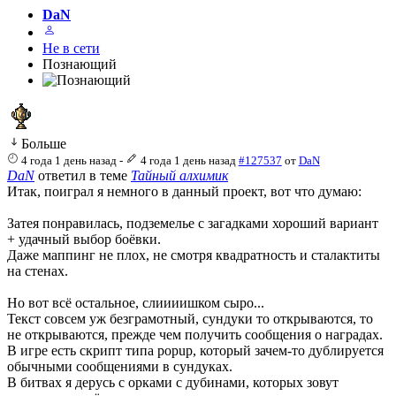
DaN
Не в сети
Познающий
Больше
4 года 1 день назад
-
4 года 1 день назад
#127537
от
DaN
DaN
ответил в теме
Тайный алхимик
Итак, поиграл я немного в данный проект, вот что думаю:
Затея понравилась, подземелье с загадками хороший вариант
+ удачный выбор боёвки.
Даже маппинг не плох, не смотря квадратность и сталактиты
на стенах.
Но вот всё остальное, слиииишком сыро...
Текст совсем уж безграмотный, сундуки то открываются, то
не открываются, прежде чем получить сообщения о наградах.
В игре есть скрипт типа popup, который зачем-то дублируется
обычными сообщениями в сундуках.
В битвах я дерусь с орками с дубинами, которых зовут