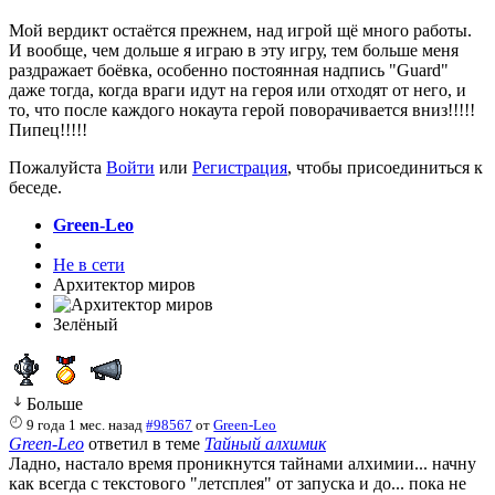
Мой вердикт остаётся прежнем, над игрой щё много работы.
И вообще, чем дольше я играю в эту игру, тем больше меня
раздражает боёвка, особенно постоянная надпись "Guard"
даже тогда, когда враги идут на героя или отходят от него, и
то, что после каждого нокаута герой поворачивается вниз!!!!!
Пипец!!!!!
Пожалуйста
Войти
или
Регистрация
, чтобы присоединиться к
беседе.
Green-Leo
Не в сети
Архитектор миров
Зелёный
Больше
9 года 1 мес. назад
#98567
от
Green-Leo
Green-Leo
ответил в теме
Тайный алхимик
Ладно, настало время проникнутся тайнами алхимии... начну
как всегда с текстового "летсплея" от запуска и до... пока не