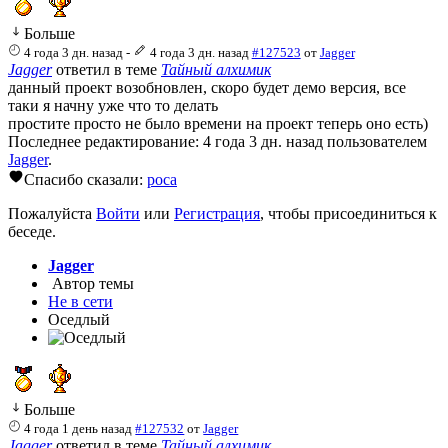
Больше
4 года 3 дн. назад
-
4 года 3 дн. назад
#127523
от
Jagger
Jagger
ответил в теме
Тайный алхимик
данный проект возобновлен, скоро будет демо версия, все
таки я начну уже что то делать
простите просто не было времени на проект теперь оно есть)
Последнее редактирование: 4 года 3 дн. назад пользователем
Jagger
.
Спасибо сказали:
poca
Пожалуйста
Войти
или
Регистрация
, чтобы присоединиться к
беседе.
Jagger
Автор темы
Не в сети
Оседлый
Больше
4 года 1 день назад
#127532
от
Jagger
Jagger
ответил в теме
Тайный алхимик