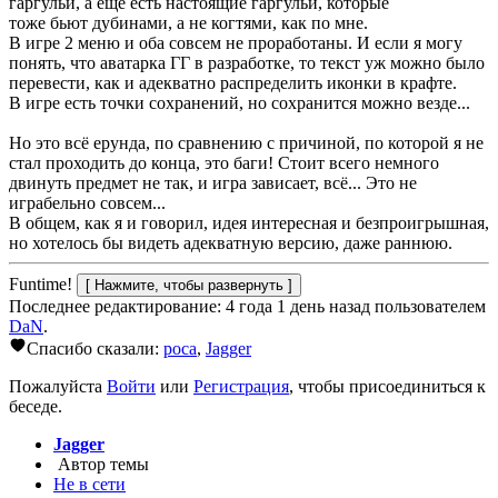
гаргульи, а ещё есть настоящие гаргульи, которые
тоже бьют дубинами, а не когтями, как по мне.
В игре 2 меню и оба совсем не проработаны. И если я могу
понять, что аватарка ГГ в разработке, то текст уж можно было
перевести, как и адекватно распределить иконки в крафте.
В игре есть точки сохранений, но сохранится можно везде...
Но это всё ерунда, по сравнению с причиной, по которой я не
стал проходить до конца, это баги! Стоит всего немного
двинуть предмет не так, и игра зависает, всё... Это не
играбельно совсем...
В общем, как я и говорил, идея интересная и безпроигрышная,
но хотелось бы видеть адекватную версию, даже раннюю.
Funtime!
Последнее редактирование: 4 года 1 день назад пользователем
DaN
.
Спасибо сказали:
poca
,
Jagger
Пожалуйста
Войти
или
Регистрация
, чтобы присоединиться к
беседе.
Jagger
Автор темы
Не в сети