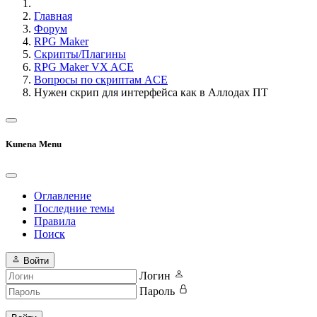
Главная
Форум
RPG Maker
Скрипты/Плагины
RPG Maker VX ACE
Вопросы по скриптам ACE
Нужен скрип для интерфейса как в Аллодах ПТ
Kunena Menu
Оглавление
Последние темы
Правила
Поиск
Войти
Логин
Пароль