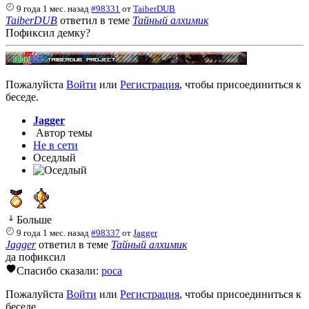
9 года 1 мес. назад
#98331
от
TaiberDUB
TaiberDUB
ответил в теме
Тайный алхимик
Пофиксил демку?
Пожалуйста
Войти
или
Регистрация
, чтобы присоединиться к
беседе.
Jagger
Автор темы
Не в сети
Оседлый
Больше
9 года 1 мес. назад
#98337
от
Jagger
Jagger
ответил в теме
Тайный алхимик
да пофиксил
Спасибо сказали:
poca
Пожалуйста
Войти
или
Регистрация
, чтобы присоединиться к
беседе.