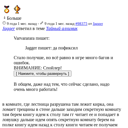
Больше
9 года 1 мес. назад
-
9 года 1 мес. назад
#98375
от
Jagger
Jagger
ответил в теме
Тайный алхимик
Varvararara пишет:
Jagger пишет: да пофиксил
Стало получше, но всё равно в игре много багов и
ошибок.
ВНИМАНИЕ: Спойлер!
В общем, даже над тем, что сейчас сделано, надо
очень много работать!
в комнате, где лестница разрушена там лежит кирка, она
ломает трещины в стене дальше заходим секретную комнату
там берем книгу идем к столу там гг читает ее и попадает в
ловушку дальше идем опять секретную комнату берем на
полке книгу идем назад к столу книги читаем ее получаем