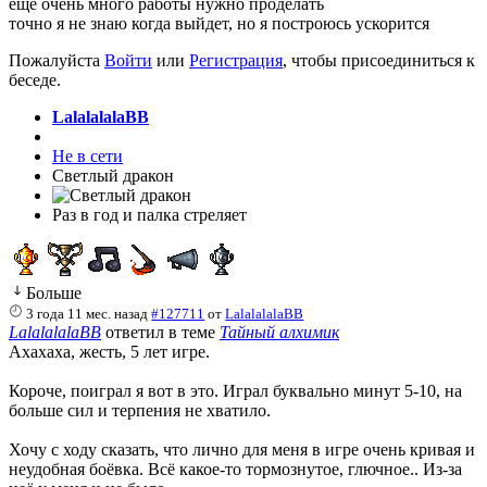
еще очень много работы нужно проделать
точно я не знаю когда выйдет, но я построюсь ускорится
Пожалуйста
Войти
или
Регистрация
, чтобы присоединиться к
беседе.
LalalalalaBB
Не в сети
Светлый дракон
Раз в год и палка стреляет
Больше
3 года 11 мес. назад
#127711
от
LalalalalaBB
LalalalalaBB
ответил в теме
Тайный алхимик
Ахахаха, жесть, 5 лет игре.
Короче, поиграл я вот в это. Играл буквально минут 5-10, на
больше сил и терпения не хватило.
Хочу с ходу сказать, что лично для меня в игре очень кривая и
неудобная боёвка. Всё какое-то тормознутое, глючное.. Из-за