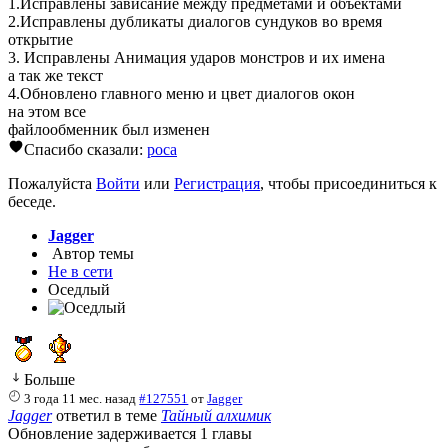
1.Исправлены зависание между предметами и объектами
2.Исправлены дубликаты диалогов сундуков во время
открытие
3. Исправлены Анимация ударов монстров и их имена
а так же текст
4.Обновлено главного меню и цвет диалогов окон
на этом все
файлообменник был изменен
Спасибо сказали:
poca
Пожалуйста
Войти
или
Регистрация
, чтобы присоединиться к
беседе.
Jagger
Автор темы
Не в сети
Оседлый
Больше
3 года 11 мес. назад
#127551
от
Jagger
Jagger
ответил в теме
Тайный алхимик
Обновление задерживается 1 главы