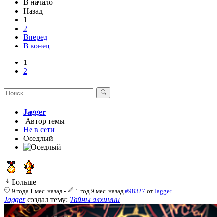
В начало
Назад
1
2
Вперед
В конец
1
2
Jagger
Автор темы
Не в сети
Оседлый
Больше
9 года 1 мес. назад
-
1 год 9 мес. назад
#98327
от
Jagger
Jagger
создал тему:
Тайны алхимии