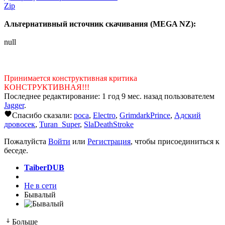
Zip
Альтернативный источник скачивания (MEGA NZ):
null
Принимается конструктивная критика
КОНСТРУКТИВНАЯ!!!
Последнее редактирование: 1 год 9 мес. назад пользователем
Jagger
.
Спасибо сказали:
poca
,
Electro
,
GrimdarkPrince
,
Адский
дровосек
,
Turan_Super
,
SlaDeathStroke
Пожалуйста
Войти
или
Регистрация
, чтобы присоединиться к
беседе.
TaiberDUB
Не в сети
Бывалый
Больше