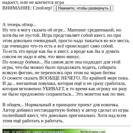
надоест, или не кончится игра
ВНИМАНИЕ: Спойлер!
А теперь обзор...
Ну что я могу сказать об игре... Маппинг средненький, но
хотя-бы не пустой. Игра представляет собой квест, но при
этом довольно очевидный, просто надо тыкаться во все места,
где очевидно что-то есть и всё происходит само собой.
То-есть это вроде как бы и квест, а вроде как бы и думать
совсем не надо в нём, что явно минус.
По поводу боёвки... На самом деле она подходит для этой
игры, что-бы можно было продолжать ходить, собирать
всякую фигню, не переносясь при этом на экран битвы
О сюжете сказать ВООБЩЕ НЕЧЕГО. По крайней мере пока.
И да... внезапная ловушка, которая ещё и не сразу сработала,
которая мгновенно УБИВАЕТ, в то время как игроку ни разу
не было предложено сохраниться... Это моветон как по мне.
В общем... Нормальный в принципе проект для новичка.
Автор добавил нестандартную боёвку и автор сделал из игры
полнейший квест, что довольно оригинально. Хотя над всем
этим ещё работать и работать.