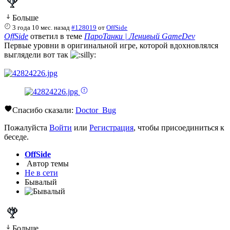
Больше
3 года 10 мес. назад
#128019
от
OffSide
OffSide
ответил в теме
ПароТанки | Ленивый GameDev
Первые уровни в оригинальной игре, которой вдохновлялся
выглядели вот так
Спасибо сказали:
Doctor_Bug
Пожалуйста
Войти
или
Регистрация
, чтобы присоединиться к
беседе.
OffSide
Автор темы
Не в сети
Бывалый
Больше