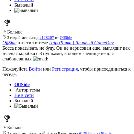
Бывалый
Больше
3 года 9 мес. назад
#128207
от
OffSide
OffSide
ответил в теме
ПароТанки | Ленивый GameDev
Босса показывать не буду. Он не нарисован еще, выглядит как
зеленая коробка с 3 пушками, в общем зрелище не для
слабонервных
Пожалуйста
Войти
или
Регистрация
, чтобы присоединиться к
беседе.
OffSide
Автор темы
Не в сети
Бывалый
Больше
3 года 8 мес. назад
-
3 года 8 мес. назад
#128336
от
OffSide