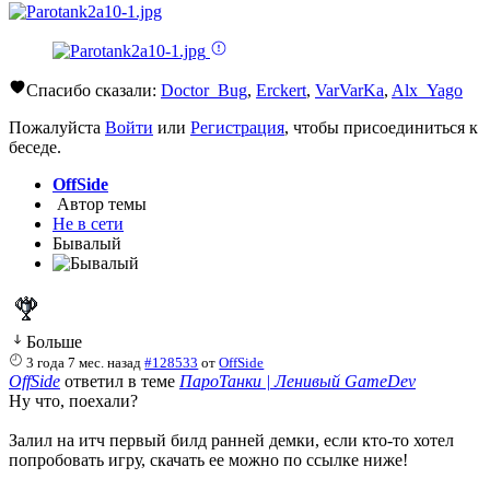
Спасибо сказали:
Doctor_Bug
,
Erckert
,
VarVarKa
,
Alx_Yago
Пожалуйста
Войти
или
Регистрация
, чтобы присоединиться к
беседе.
OffSide
Автор темы
Не в сети
Бывалый
Больше
3 года 7 мес. назад
#128533
от
OffSide
OffSide
ответил в теме
ПароТанки | Ленивый GameDev
Ну что, поехали?
Залил на итч первый билд ранней демки, если кто-то хотел
попробовать игру, скачать ее можно по ссылке ниже!