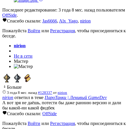
Последнее редактирование: 3 года 8 мес. назад пользователем
OffSide
.
Спасибо сказали:
Jas6666
,
Alx_Yago
,
nirion
Пожалуйста
Войти
или
Регистрация
, чтобы присоединиться к
беседе.
nirion
Не в сети
Мастер
Больше
3 года 8 мес. назад
#128337
от
nirion
nirion
ответил в теме
ПароТанки | Ленивый GameDev
А вот зря не даёшь, потести бы даже раннию версию и дали
бы какой-ни какой фидбек
Спасибо сказали:
OffSide
Пожалуйста
Войти
или
Регистрация
, чтобы присоединиться к
беседе.