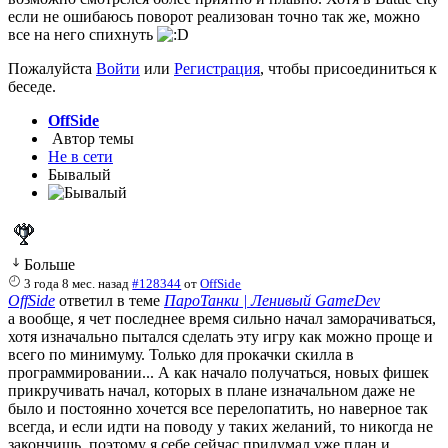
если не ошибаюсь поворот реализован точно так же, можно
все на него спихнуть
Пожалуйста
Войти
или
Регистрация
, чтобы присоединиться к
беседе.
OffSide
Автор темы
Не в сети
Бывалый
Больше
3 года 8 мес. назад
#128344
от
OffSide
OffSide
ответил в теме
ПароТанки | Ленивый GameDev
а вообще, я чет последнее время сильно начал заморачиваться,
хотя изначально пытался сделать эту игру как можно проще и
всего по минимуму. Только для прокачки скилла в
программировании... А как начало получаться, новых фишек
прикручивать начал, которых в плане изначальном даже не
было и постоянно хочется все перелопатить, но наверное так
всегда, и если идти на поводу у таких желаний, то никогда не
закончишь, поэтому я себе сейчас придумал уже план и