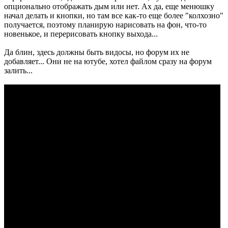
опционально отображать дым или нет. Ах да, еще менюшку
начал делать и кнопки, но там все как-то еще более "колхозно"
получается, поэтому планирую нарисовать на фон, что-то
новенькое, и перерисовать кнопку выхода...
Да блин, здесь должны быть видосы, но форум их не
добавляет... Они не на ютубе, хотел файлом сразу на форум
залить...