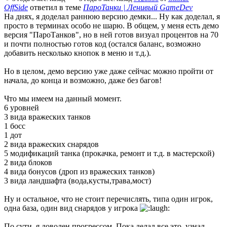
OffSide
ответил в теме
ПароТанки | Ленивый GameDev
На днях, я доделал раннюю версию демки... Ну как доделал, я
просто в терминах особо не шарю. В общем, у меня есть демо
версия "ПароТанков", но в ней готов визуал процентов на 70
и почти полностью готов код (остался баланс, возможно
добавить несколько кнопок в меню и т.д.).
Но в целом, демо версию уже даже сейчас можно пройти от
начала, до конца и возможно, даже без багов!
Что мы имеем на данный момент.
6 уровней
3 вида вражеских танков
1 босс
1 дот
2 вида вражеских снарядов
5 модификаций танка (прокачка, ремонт и т.д. в мастерской)
2 вида блоков
4 вида бонусов (дроп из вражеских танков)
3 вида ландшафта (вода,кусты,трава,мост)
Ну и остальное, что не стоит перечислять, типа один игрок,
одна база, один вид снарядов у игрока
По сути, я доволен прогрессом. Пока делал все это, узнал