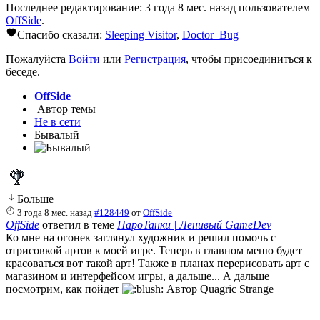
Последнее редактирование: 3 года 8 мес. назад пользователем
OffSide
.
Спасибо сказали:
Sleeping Visitor
,
Doctor_Bug
Пожалуйста
Войти
или
Регистрация
, чтобы присоединиться к
беседе.
OffSide
Автор темы
Не в сети
Бывалый
Больше
3 года 8 мес. назад
#128449
от
OffSide
OffSide
ответил в теме
ПароТанки | Ленивый GameDev
Ко мне на огонек заглянул художник и решил помочь с
отрисовкой артов к моей игре. Теперь в главном меню будет
красоваться вот такой арт! Также в планах перерисовать арт с
магазином и интерфейсом игры, а дальше... А дальше
посмотрим, как пойдет
Автор Quagric Strange