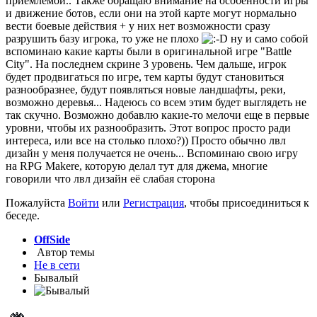
приемлемой.. Также обращаю внимание на особенности игры
и движение ботов, если они на этой карте могут нормально
вести боевые действия + у них нет возможности сразу
разрушить базу игрока, то уже не плохо
ну и само собой
вспоминаю какие карты были в оригинальной игре "Battle
City". На последнем скрине 3 уровень. Чем дальше, игрок
будет продвигаться по игре, тем карты будут становиться
разнообразнее, будут появляться новые ландшафты, реки,
возможно деревья... Надеюсь со всем этим будет выглядеть не
так скучно. Возможно добавлю какие-то мелочи еще в первые
уровни, чтобы их разнообразить. Этот вопрос просто ради
интереса, или все на столько плохо?)) Просто обычно лвл
дизайн у меня получается не очень... Вспоминаю свою игру
на RPG Makere, которую делал тут для джема, многие
говорили что лвл дизайн её слабая сторона
Пожалуйста
Войти
или
Регистрация
, чтобы присоединиться к
беседе.
OffSide
Автор темы
Не в сети
Бывалый