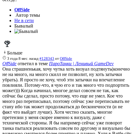
OffSide
Автор темы
Не в сети
Бывалый
Больше
3 года 8 мес. назад
#128343
от
OffSide
OffSide
ответил в теме
ПароТанки | Ленивый GameDev
Она страшненькая, хочу чутка хоть визуал подтянуть(конечно
не на много, на много скилл не позволит, ну хоть затычки
убрать). Я просто не хочу, чтоб эти затычки на впечатление
повлияли. Потому-что, я чую его и так много что подпортить
может))) Когда начинал, многое делал совсем не так, как
сейчас бы сделал, просто потому, что еще не умел. Кое что
много раз переписывал, поэтому сейчас уже переписывать не
стану ибо так может продолжаться до бесконечности (и не
факт что выйдет лучше). Хотя честно сказать, многие
претензии у меня скорее именно к визуалу, даже с
технической стороны. Я бы например сейчас уже поворот
танка пытался реализовать совсем по другому и визуально бы
возможно смотрелся более приятно и плавно. Хотя в Battle city