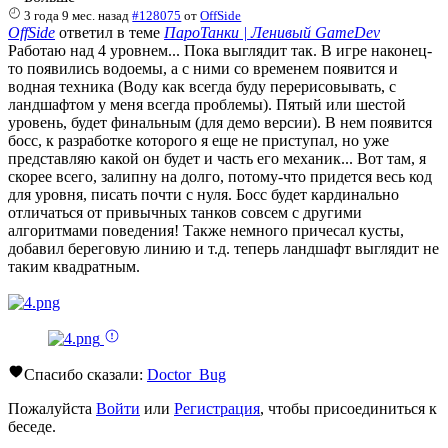
3 года 9 мес. назад
#128075
от
OffSide
OffSide
ответил в теме
ПароТанки | Ленивый GameDev
Работаю над 4 уровнем... Пока выглядит так. В игре наконец-
то появились водоемы, а с ними со временем появится и
водная техника (Воду как всегда буду перерисовывать, с
ландшафтом у меня всегда проблемы). Пятый или шестой
уровень, будет финальным (для демо версии). В нем появится
босс, к разработке которого я еще не приступал, но уже
представляю какой он будет и часть его механик... Вот там, я
скорее всего, залипну на долго, потому-что придется весь код
для уровня, писать почти с нуля. Босс будет кардинально
отличаться от привычных танков совсем с другими
алгоритмами поведения! Также немного причесал кусты,
добавил береговую линию и т.д. теперь ландшафт выглядит не
таким квадратным.
Спасибо сказали:
Doctor_Bug
Пожалуйста
Войти
или
Регистрация
, чтобы присоединиться к
беседе.