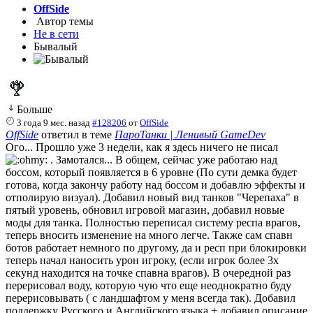
OffSide
Автор темы
Не в сети
Бывалый
Больше
3 года 9 мес. назад
#128206
от
OffSide
OffSide
ответил в теме
ПароТанки | Ленивый GameDev
Ого... Прошло уже 3 недели, как я здесь ничего не писал
. Замотался... В общем, сейчас уже работаю над
боссом, который появляется в 6 уровне (По сути демка будет
готова, когда закончу работу над боссом и добавлю эффекты и
отполирую визуал). Добавил новый вид танков "Черепаха" в
пятый уровень, обновил игровой магазин, добавил новые
моды для танка. Полностью переписал систему респа врагов,
теперь вносить изменение на много легче. Также сам спавн
ботов работает немного по другому, да и респ при блокировки
теперь начал наносить урон игроку, (если игрок более 3х
секунд находится на точке спавна врагов). В очередной раз
перерисовал воду, которую чую что еще неоднократно буду
перерисовывать ( с ландшафтом у меня всегда так). Добавил
поддержку Русского и Английского языка + добавил описание