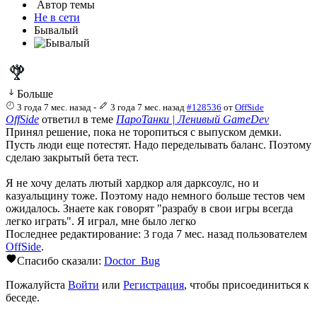
Автор темы
Не в сети
Бывалый
Больше
3 года 7 мес. назад
-
3 года 7 мес. назад
#128536
от
OffSide
OffSide
ответил в теме
ПароТанки | Ленивый GameDev
Принял решение, пока не торопиться с выпуском демки.
Пусть люди еще потестят. Надо переделывать баланс. Поэтому
сделаю закрытый бета тест.
Я не хочу делать лютый хардкор аля дарксоулс, но и
казуальщину тоже. Поэтому надо немного больше тестов чем
ожидалось. Знаете как говорят "разрабу в свои игры всегда
легко играть". Я играл, мне было легко
Последнее редактирование: 3 года 7 мес. назад пользователем
OffSide
.
Спасибо сказали:
Doctor_Bug
Пожалуйста
Войти
или
Регистрация
, чтобы присоединиться к
беседе.