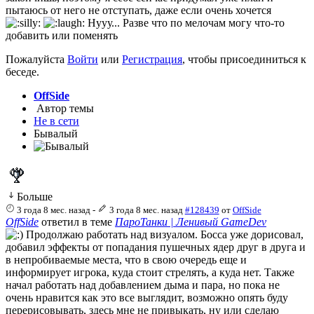
пытаюсь от него не отступать, даже если очень хочется
Нууу... Разве что по мелочам могу что-то
добавить или поменять
Пожалуйста
Войти
или
Регистрация
, чтобы присоединиться к
беседе.
OffSide
Автор темы
Не в сети
Бывалый
Больше
3 года 8 мес. назад
-
3 года 8 мес. назад
#128439
от
OffSide
OffSide
ответил в теме
ПароТанки | Ленивый GameDev
Продолжаю работать над визуалом. Босса уже дорисовал,
добавил эффекты от попадания пушечных ядер друг в друга и
в непробиваемые места, что в свою очередь еще и
информирует игрока, куда стоит стрелять, а куда нет. Также
начал работать над добавлением дыма и пара, но пока не
очень нравится как это все выглядит, возможно опять буду
перерисовывать, здесь мне не привыкать, ну или сделаю