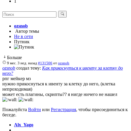
1
ozsnob
Автор темы
Не в сети
Путник
Больше
9 мес. 3 нед. назад
#131506
от
ozsnob
ozsnob
создал тему:
Как прикоснуться к ивенту за клетку до
него?
рпг мейкер мз
нужно прикоснуться к ивенту за клетку до него, (клетка
непроходимая)
может есть плагины, скрипты?? я нигде ничего не нашел
Пожалуйста
Войти
или
Регистрация
, чтобы присоединиться к
беседе.
Alx_Yago