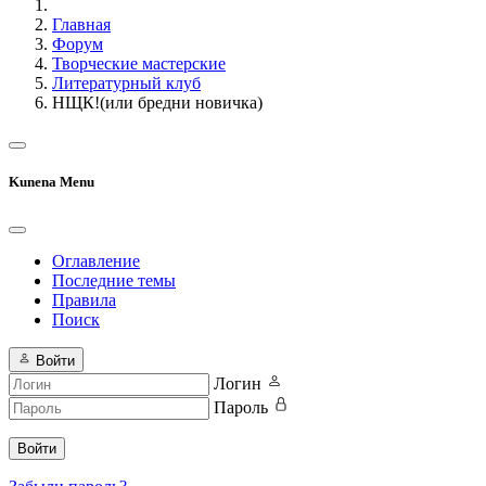
Главная
Форум
Творческие мастерские
Литературный клуб
НЩК!(или бредни новичка)
Kunena Menu
Оглавление
Последние темы
Правила
Поиск
Войти
Логин
Пароль
Войти