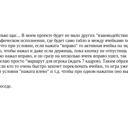
лько щас... В моем проекте будет не мало других "взаимодействи
фическом исполнении, где будет само табло и между ячейками 
что при условии, если нажата "вправо" то активная ячейка на эк
о, чтобы нажал и даже если держишь, пока кнопку не отпустишь
ко нажал вправо, и он сразу на несколько ячеек вправо ушел, та
 делаю просто "маршрут для игрока (ждать 7 кадров). Таким обра
сли кто то очень быстро захочет переключать ячейки, то игра уже 
 условия "нажата влево" и т.д. чтобы при одном нажатии оно вы
еседе.