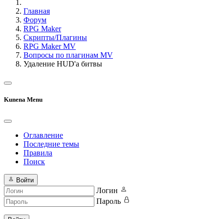
Главная
Форум
RPG Maker
Скрипты/Плагины
RPG Maker MV
Вопросы по плагинам MV
Удаление HUD'а битвы
Kunena Menu
Оглавление
Последние темы
Правила
Поиск
Войти
Логин
Пароль