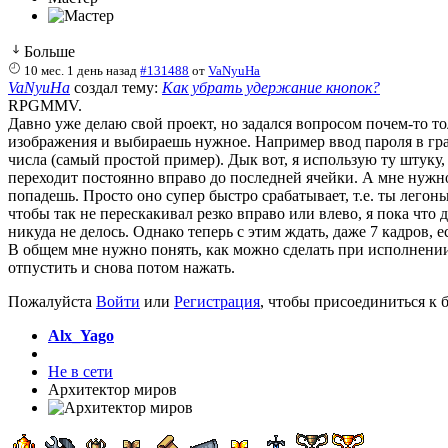
Больше
10 мес. 1 день назад
#131488
от
VaNyuHa
VaNyuHa
создал тему:
Как убрать удержание кнопок?
RPGMMV.
Давно уже делаю свой проект, но задался вопросом почем-то то
изображения и выбираешь нужное. Например ввод пароля в гра
числа (самый простой пример). Дык вот, я использую ту штуку, 
переходит постоянно вправо до последней ячейки. А мне нужн
попадешь. Просто оно супер быстро срабатывает, т.е. ты легонь
чтобы так не перескакивал резко вправо или влево, я пока что
никуда не делось. Однако теперь с этим ждать, даже 7 кадров, е
В общем мне нужно понять, как можно сделать при исполнении
отпустить и снова потом нажать.
Пожалуйста
Войти
или
Регистрация
, чтобы присоединиться к б
Alx_Yago
Не в сети
Архитектор миров