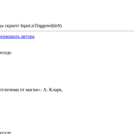
крипт Input.isTriggered(left)
держивать автора
еседе.
отличима от магии». А. Кларк.
еседе.