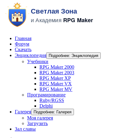
Главная
Форум
Скачать
Энциклопедия
Подробнее: Энциклопедия
Учебники
RPG Maker 2000
RPG Maker 2003
RPG Maker XP
RPG Maker VX
RPG Maker MV
Програмирование
Ruby/RGSS
Delphi
Галерея
Подробнее: Галерея
Моя галерея
Загрузить
Зал славы