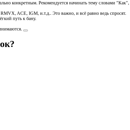
ально конкретным. Рекомендуется начинать тему словами "Как", 
RMVX, ACE, IGM, и.т.д.. Это важно, и всё равно ведь спросят.
ёгкий путь к бану.
ринимаются.
пок?