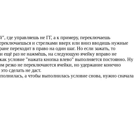
й", где управляешь не ГГ, а к примеру, переключаешь
переключаешься и стрелками вверх или вниз вводишь нужные
ране переходит в право на один шаг. Но если зажать, то
 и ещё раз не нажмёшь, на следующую ячейку вправо не
к как условие "нажата кнопка влево" выполняется постоянно. Ну
зом резко не переключаются ячейки, но удержание конечно
это сделать не даст.
полнилась, а чтобы выполнилась условие снова, нужно сначала