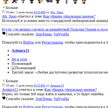
Больше
10 мес. 1 день назад
#131489
от
Alx_Yago
Alx_Yago
ответил в теме
Как убрать удержание кнопок?
Используй в условии вместо стандартной мейкеровской команды с
Бусти, где можно следить за разработкой Гильдии Героев и под
Спасибо сказали:
AnnTenna
,
VaNyuHa
Пожалуйста
Войти
или
Регистрация
, чтобы присоединиться к б
Aristarx13
Не в сети
Познающий
Третий закон: «Любая достаточно развитая технология не
Больше
10 мес. 1 день назад
#131492
от
Aristarx13
Aristarx13
ответил в теме
Как убрать удержание кнопок?
Верно, но только left надо взять в кавычки, а то будет ошибка.
Спасибо сказали:
AnnTenna
,
VaNyuHa
Пожалуйста
Войти
или
Регистрация
, чтобы присоединиться к б