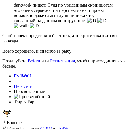
darkwork пишет: Судя по увиденным скриншотам
это очень серьёзный и перспективный проект,
возможно даже самый лучший пока что,
сделанный на данном конструкторе.
Свой проект представил бы чтоль, а то критиковать-то все
горазды.
Всего хорошего, и спасибо за рыбу
Пожалуйста
Войти
или
Регистрация
, чтобы присоединиться к
беседе.
EvilWolf
Не в сети
Просветлённый
Trap is Fap!
Больше
12 года 1 нед. назад
#71833
от
EvilWolf