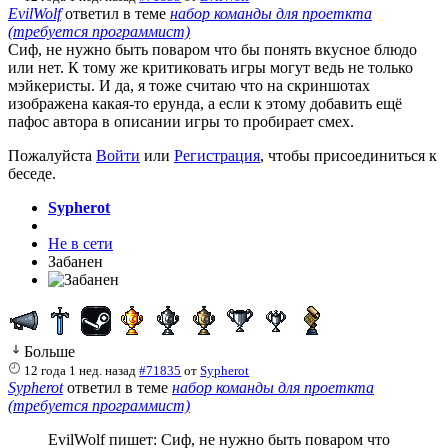
EvilWolf
ответил в теме
набор команды для проеткта
(требуется программист)
Сиф, не нужно быть поваром что бы понять вкусное блюдо
или нет. К тому же критиковать игры могут ведь не только
мэйкеристы. И да, я тоже считаю что на скриншотах
изображена какая-то ерунда, а если к этому добавить ещё
пафос автора в описании игры то пробирает смех.
Пожалуйста
Войти
или
Регистрация
, чтобы присоединиться к
беседе.
Sypherot
Не в сети
Забанен
Больше
12 года 1 нед. назад
#71835
от
Sypherot
Sypherot
ответил в теме
набор команды для проеткта
(требуется программист)
EvilWolf пишет: Сиф, не нужно быть поваром что