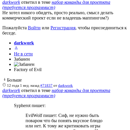
darkwork
ответил в теме
набор команды для проеткта
(требуется программист)
Не хотел никого обидеть, просто реально, смысл делать
коммерческий проект если не владеешь маппингом?)
Пожалуйста
Войти
или
Регистрация
, чтобы присоединиться к
беседе.
darkwork
Не в сети
Забанен
Factory of Evil
Больше
12 года 1 нед. назад
#71837
от
darkwork
darkwork
ответил в теме
набор команды для проеткта
(требуется программист)
Sypherot пишет:
EvilWolf пишет: Сиф, не нужно быть
поваром что бы понять вкусное блюдо
или нет. К тому же критиковать игры