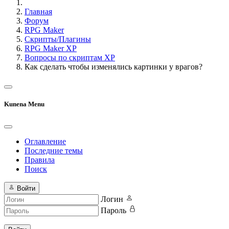
Главная
Форум
RPG Maker
Скрипты/Плагины
RPG Maker XP
Вопросы по скриптам XP
Как сделать чтобы изменялись картинки у врагов?
Kunena Menu
Оглавление
Последние темы
Правила
Поиск
Войти
Логин
Пароль