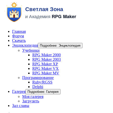
Главная
Форум
Скачать
Энциклопедия
Подробнее: Энциклопедия
Учебники
RPG Maker 2000
RPG Maker 2003
RPG Maker XP
RPG Maker VX
RPG Maker MV
Програмирование
Ruby/RGSS
Delphi
Галерея
Подробнее: Галерея
Моя галерея
Загрузить
Зал славы