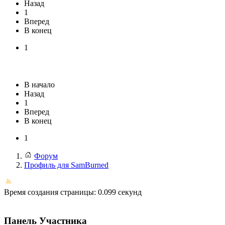
Назад
1
Вперед
В конец
1
В начало
Назад
1
Вперед
В конец
1
Форум
Профиль для SamBurned
Время создания страницы: 0.099 секунд
Панель Участника