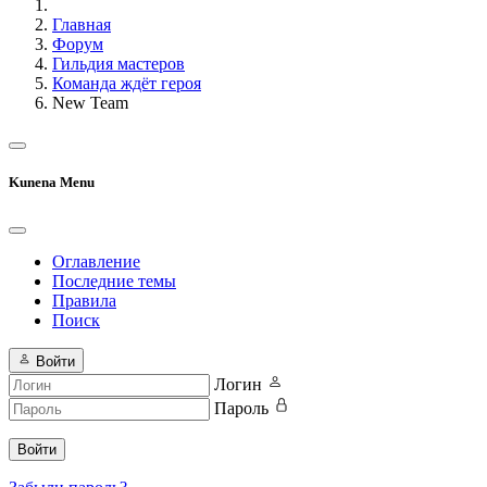
Главная
Форум
Гильдия мастеров
Команда ждёт героя
New Team
Kunena Menu
Оглавление
Последние темы
Правила
Поиск
Войти
Логин
Пароль
Войти