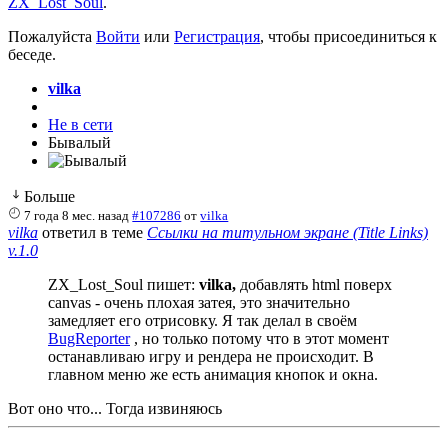
ZX_Lost_Soul
.
Пожалуйста
Войти
или
Регистрация
, чтобы присоединиться к
беседе.
vilka
Не в сети
Бывалый
Больше
7 года 8 мес. назад
#107286
от
vilka
vilka
ответил в теме
Ссылки на титульном экране (Title Links)
v.1.0
ZX_Lost_Soul пишет:
vilka,
добавлять html поверх
canvas - очень плохая затея, это значительно
замедляет его отрисовку. Я так делал в своём
BugReporter
, но только потому что в этот момент
останавливаю игру и рендера не происходит. В
главном меню же есть анимация кнопок и окна.
Вот оно что... Тогда извиняюсь
[bg=black][h1]Сейчас в разработке:[/h1][/bg]