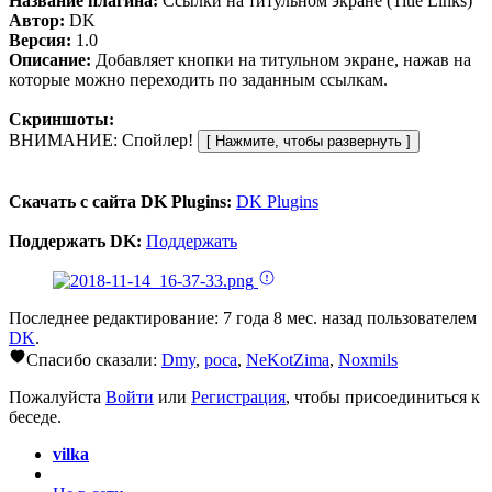
Название плагина:
Ссылки на титульном экране (Title Links)
Автор:
DK
Версия:
1.0
Описание:
Добавляет кнопки на титульном экране, нажав на
которые можно переходить по заданным ссылкам.
Скриншоты:
ВНИМАНИЕ: Спойлер!
Скачать с сайта DK Plugins:
DK Plugins
Поддержать DK:
Поддержать
Последнее редактирование: 7 года 8 мес. назад пользователем
DK
.
Спасибо сказали:
Dmy
,
poca
,
NeKotZima
,
Noxmils
Пожалуйста
Войти
или
Регистрация
, чтобы присоединиться к
беседе.
vilka