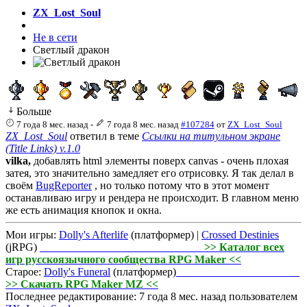
ZX_Lost_Soul
Не в сети
Светлый дракон
Больше
7 года 8 мес. назад
-
7 года 8 мес. назад
#107284
от
ZX_Lost_Soul
ZX_Lost_Soul
ответил в теме
Ссылки на титульном экране
(Title Links) v.1.0
vilka,
добавлять html элементы поверх canvas - очень плохая
затея, это значительно замедляет его отрисовку. Я так делал в
своём
BugReporter
, но только потому что в этот момент
останавливаю игру и рендера не происходит. В главном меню
же есть анимация кнопок и окна.
Мои игры:
Dolly's Afterlife
(платформер) |
Crossed Destinies
(jRPG)
>> Каталог всех
игр русскоязычного сообщества RPG Maker <<
Старое:
Dolly's Funeral
(платформер)
>> Скачать RPG Maker MZ <<
Последнее редактирование: 7 года 8 мес. назад пользователем