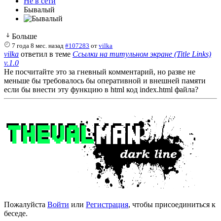
Не в сети
Бывалый
Больше
7 года 8 мес. назад
#107283
от
vilka
vilka
ответил в теме
Ссылки на титульном экране (Title Links)
v.1.0
Не посчитайте это за гневный комментарий, но разве не
меньше бы требовалось бы оперативной и внешней памяти
если бы внести эту функцию в html код index.html файла?
[bg=black][h1]Сейчас в разработке:[/h1][/bg]
Пожалуйста
Войти
или
Регистрация
, чтобы присоединиться к
беседе.