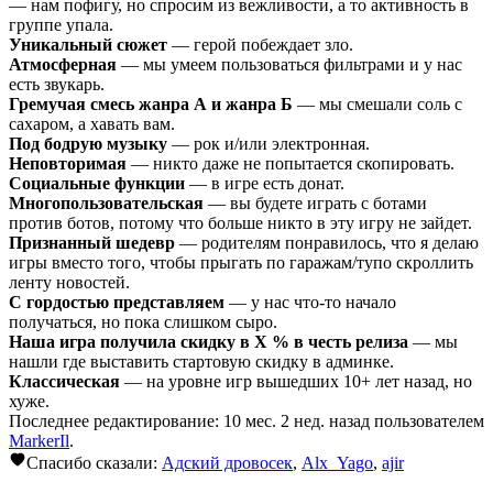
— нам пофигу, но спросим из вежливости, а то активность в
группе упала.
Уникальный сюжет
— герой побеждает зло.
Атмосферная
— мы умеем пользоваться фильтрами и у нас
есть звукарь.
Гремучая смесь жанра А и жанра Б
— мы смешали соль с
сахаром, а хавать вам.
Под бодрую музыку
— рок и/или электронная.
Неповторимая
— никто даже не попытается скопировать.
Социальные функции
— в игре есть донат.
Многопользовательская
— вы будете играть с ботами
против ботов, потому что больше никто в эту игру не зайдет.
Признанный шедевр
— родителям понравилось, что я делаю
игры вместо того, чтобы прыгать по гаражам/тупо скроллить
ленту новостей.
С гордостью представляем
— у нас что-то начало
получаться, но пока слишком сыро.
Наша игра получила скидку в Х % в честь релиза
— мы
нашли где выставить стартовую скидку в админке.
Классическая
— на уровне игр вышедших 10+ лет назад, но
хуже.
Последнее редактирование: 10 мес. 2 нед. назад пользователем
MarkerIl
.
Спасибо сказали:
Адский дровосек
,
Alx_Yago
,
ajir