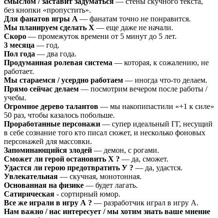
смыслом / заставит задуматься
— стены скучного текста,
без кнопки «пропустить».
Для фанатов игры А
— фанатам точно не понравится.
Мы планируем сделать Х
— еще даже не начали.
Скоро
— промежуток времени от 5 минут до 5 лет.
3 месяца
— год.
Пол года
— два года.
Продуманная ролевая система
— которая, к сожалению, не
работает.
Мы стараемся / усердно работаем
— иногда что-то делаем.
Прямо сейчас делаем
— посмотрим вечером после работы /
учебы.
Огромное дерево талантов
— мы накопипастили «+1 к силе»
50 раз, чтобы казалось побольше.
Проработанные персонажи
— супер идеальный ГГ, несущий
в себе сознание того кто писал сюжет, и несколько фоновых
персонажей для массовки.
Запоминающийся злодей
— демон, с рогами.
Сможет ли герой остановить Х ?
— да, сможет.
Удастся ли герою предотвратить У ?
— да, удастся.
Увлекательная
— скучная, монотонная.
Основанная на физике
— будет лагать.
Сатирическая
- сортирный юмор.
Все же играли в игру А ?
— разработчик играл в игру А.
Нам важно / нас интересует / мы хотим знать ваше мнение