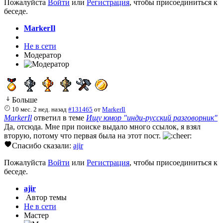
Пожалуйста
Войти
или
Регистрация
, чтобы присоединиться к
беседе.
MarkerIl
Не в сети
Модератор
Больше
10 мес. 2 нед. назад
#131465
от
MarkerIl
MarkerIl
ответил в теме
Ищу юмор "инди-русский разговорник"
Да, отсюда. Мне при поиске выдало много ссылок, я взял
вторую, потому что первая была на этот пост.
Спасибо сказали:
ajir
Пожалуйста
Войти
или
Регистрация
, чтобы присоединиться к
беседе.
ajir
Автор темы
Не в сети
Мастер