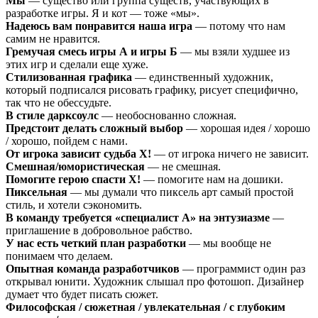
Мы
— существо или группа существ, участвующих в
разработке игры. Я и кот — тоже «мы».
Надеюсь вам понравится наша игра
— потому что нам
самим не нравится.
Гремучая смесь игры А и игры Б
— мы взяли худшее из
этих игр и сделали еще хуже.
Стилизованная графика
— единственный художник,
который подписался рисовать графику, рисует специфично,
так что не обессудьте.
В стиле дарксоулс
— необоснованно сложная.
Предстоит делать сложный выбор
— хорошая идея / хорошо
/ хорошо, пойдем с нами.
От игрока зависит судьба Х!
— от игрока ничего не зависит.
Смешная/юмористическая
— не смешная.
Помогите герою спасти Х!
— помогите нам на дошики.
Пиксельная
— мы думали что пиксель арт самый простой
стиль, и хотели сэкономить.
В команду требуется «специалист А» на энтузиазме
—
приглашение в добровольное рабство.
У нас есть четкий план разработки
— мы вообще не
понимаем что делаем.
Опытная команда разработчиков
— программист один раз
открывал юнити. Художник слышал про фотошоп. Дизайнер
думает что будет писать сюжет.
Философская / сюжетная / увлекательная / с глубоким