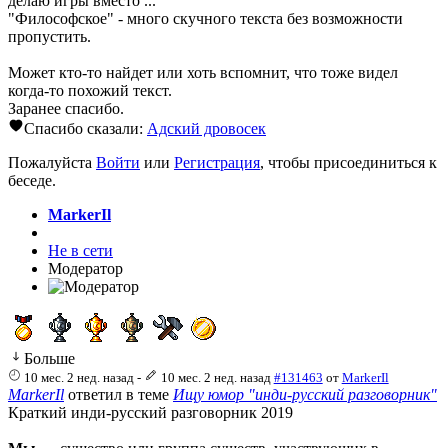
делаю игры вместо ...
"Философское" - много скучного текста без возможности
пропустить.
Может кто-то найдет или хоть вспомнит, что тоже видел
когда-то похожий текст.
Заранее спасибо.
Спасибо сказали:
Адский дровосек
Пожалуйста
Войти
или
Регистрация
, чтобы присоединиться к
беседе.
MarkerIl
Не в сети
Модератор
Больше
10 мес. 2 нед. назад
-
10 мес. 2 нед. назад
#131463
от
MarkerIl
MarkerIl
ответил в теме
Ищу юмор "инди-русский разговорник"
Краткий инди-русский разговорник 2019