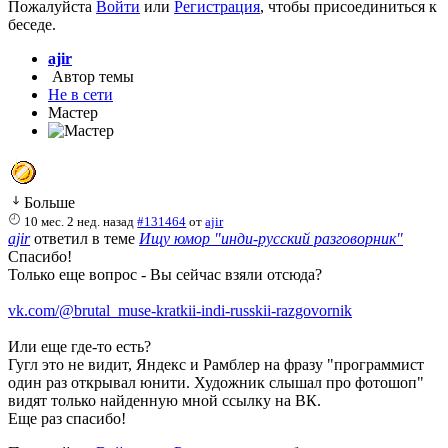
Пожалуйста
Войти
или
Регистрация
, чтобы присоединиться к
беседе.
ajir
Автор темы
Не в сети
Мастер
Больше
10 мес. 2 нед. назад
#131464
от
ajir
ajir
ответил в теме
Ищу юмор "инди-русский разговорник"
Спасибо!
Только еще вопрос - Вы сейчас взяли отсюда?
vk.com/@brutal_muse-kratkii-indi-russkii-razgovornik
Или еще где-то есть?
Гугл это не видит, Яндекс и Рамблер на фразу "программист
один раз открывал юнити. Художник слышал про фотошоп"
видят только найденную мной ссылку на ВК.
Еще раз спасибо!