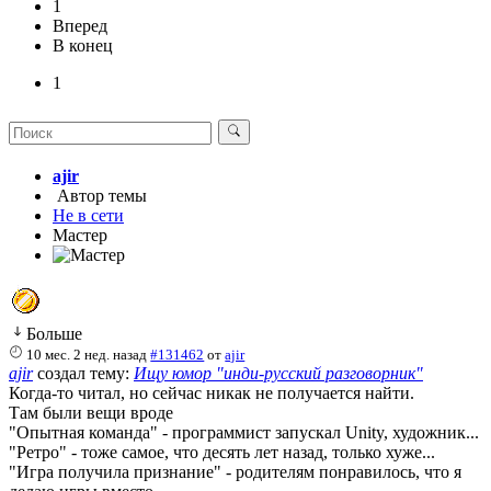
1
Вперед
В конец
1
ajir
Автор темы
Не в сети
Мастер
Больше
10 мес. 2 нед. назад
#131462
от
ajir
ajir
создал тему:
Ищу юмор "инди-русский разговорник"
Когда-то читал, но сейчас никак не получается найти.
Там были вещи вроде
"Опытная команда" - программист запускал Unity, художник...
"Ретро" - тоже самое, что десять лет назад, только хуже...
"Игра получила признание" - родителям понравилось, что я