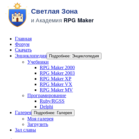
Главная
Форум
Скачать
Энциклопедия
Подробнее: Энциклопедия
Учебники
RPG Maker 2000
RPG Maker 2003
RPG Maker XP
RPG Maker VX
RPG Maker MV
Програмирование
Ruby/RGSS
Delphi
Галерея
Подробнее: Галерея
Моя галерея
Загрузить
Зал славы