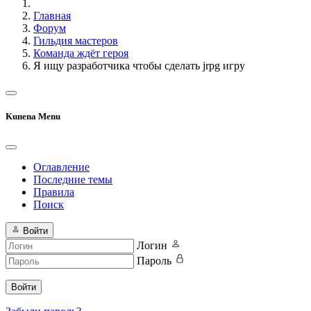
Главная
Форум
Гильдия мастеров
Команда ждёт героя
Я ищу разработчика чтобы сделать jrpg игру
Kunena Menu
Оглавление
Последние темы
Правила
Поиск
Войти
Логин
Пароль
Войти