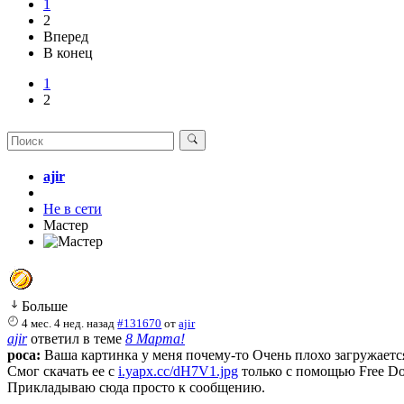
1
2
Вперед
В конец
1
2
ajir
Не в сети
Мастер
Больше
4 мес. 4 нед. назад
#131670
от
ajir
ajir
ответил в теме
8 Марта!
poca:
Ваша картинка у меня почему-то Очень плохо загружаетс
Смог скачать ее с
i.yapx.cc/dH7V1.jpg
только с помощью Free Do
Прикладываю сюда просто к сообщению.