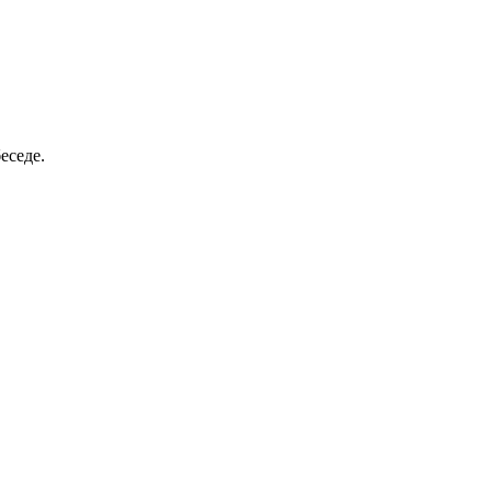
еседе.