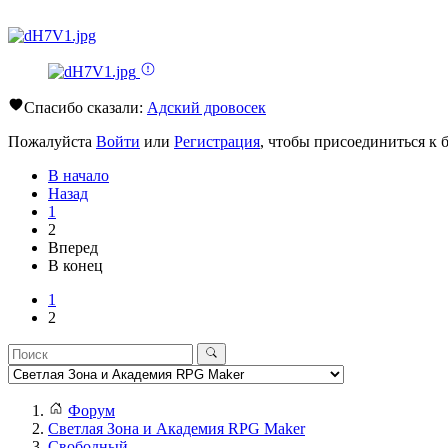
Спасибо сказали:
Адский дровосек
Пожалуйста
Войти
или
Регистрация
, чтобы присоединиться к б
В начало
Назад
1
2
Вперед
В конец
1
2
Форум
Светлая Зона и Академия RPG Maker
Свободный