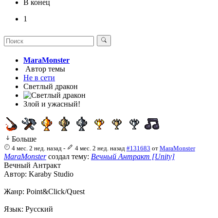
В конец
1
MaraMonster
Автор темы
Не в сети
Светлый дракон
Злой и ужасный!
Больше
4 мес. 2 нед. назад
-
4 мес. 2 нед. назад
#131683
от
MaraMonster
MaraMonster
создал тему:
Вечный Антракт [Unity]
Вечный Антракт
Автор: Karaby Studio
Жанр: Point&Click/Quest
Язык: Русский