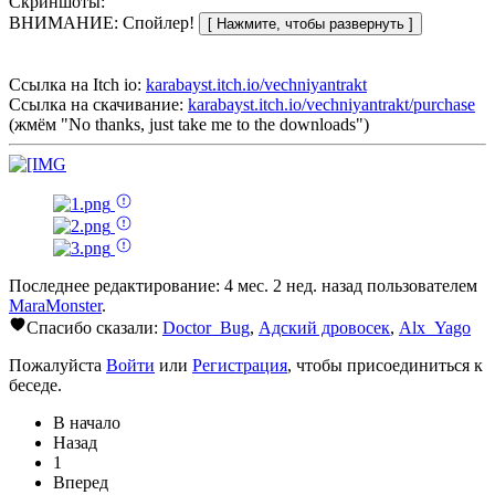
Скриншоты:
ВНИМАНИЕ: Спойлер!
Ссылка на Itch io:
karabayst.itch.io/vechniyantrakt
Ссылка на скачивание:
karabayst.itch.io/vechniyantrakt/purchase
(жмём "No thanks, just take me to the downloads")
Последнее редактирование: 4 мес. 2 нед. назад пользователем
MaraMonster
.
Спасибо сказали:
Doctor_Bug
,
Адский дровосек
,
Alx_Yago
Пожалуйста
Войти
или
Регистрация
, чтобы присоединиться к
беседе.
В начало
Назад
1
Вперед