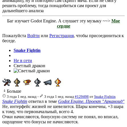
анимации), ну и повторно сам скрипт мяча. Если не смогу
решить проблему, тогда понадобиться сам проект для
дальнейшего анализа
Баг изучает Godot Engine. А слушает эту музыку ~~>
Мое
сердце
Пожалуйста
Войти
или
Регистрация
, чтобы присоединиться к
беседе.
Snake Fightin
Не в сети
Светлый дракон
Больше
3 года 1 нед. назад
-
3 года 1 нед. назад
#129498
от
Snake Fightin
Snake Fightin
ответил в теме
Godot Engine. Проект "Арканоид"
Не, интерфейс жизней не шевелится. Шары конечны, +3 шара
к тому, что первоначальный, всего 4.
Очки начисляются, бонусную систему не понял, но вписал,
ощущение что бонусы не начисляются.