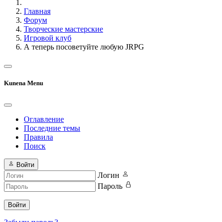
Главная
Форум
Творческие мастерские
Игровой клуб
А теперь посоветуйте любую JRPG
Kunena Menu
Оглавление
Последние темы
Правила
Поиск
Войти
Логин
Пароль
Войти