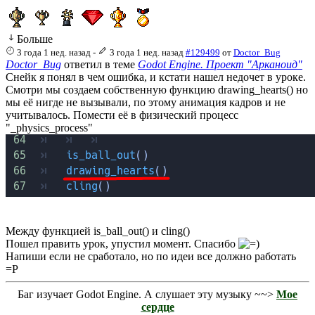
Больше
3 года 1 нед. назад
-
3 года 1 нед. назад
#129499
от
Doctor_Bug
Doctor_Bug
ответил в теме
Godot Engine. Проект "Арканоид"
Снейк я понял в чем ошибка, и кстати нашел недочет в уроке.
Смотри мы создаем собственную функцию drawing_hearts() но
мы её нигде не вызывали, по этому анимация кадров и не
учитывалось. Помести её в физический процесс
"_physics_process"
Между функцией is_ball_out() и cling()
Пошел править урок, упустил момент. Спасибо
Напиши если не сработало, но по идеи все должно работать
=Р
Баг изучает Godot Engine. А слушает эту музыку ~~>
Мое
сердце