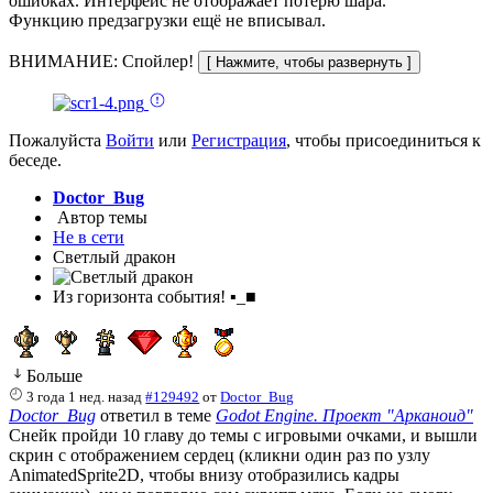
ошибках. Интерфейс не отображает потерю шара.
Функцию предзагрузки ещё не вписывал.
ВНИМАНИЕ: Спойлер!
Пожалуйста
Войти
или
Регистрация
, чтобы присоединиться к
беседе.
Doctor_Bug
Автор темы
Не в сети
Светлый дракон
Из горизонта события! ▪_■
Больше
3 года 1 нед. назад
#129492
от
Doctor_Bug
Doctor_Bug
ответил в теме
Godot Engine. Проект "Арканоид"
Снейк пройди 10 главу до темы с игровыми очками, и вышли
скрин с отображением сердец (кликни один раз по узлу
AnimatedSprite2D, чтобы внизу отобразились кадры