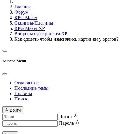
Главная
Форум
RPG Maker
Скрипты/Плагины
RPG Maker XP
Вопросы по скриптам XP
Как сделать чтобы изменялись картинки у врагов?
Kunena Menu
Оглавление
Последние темы
Правила
Поиск
Войти
Логин
Пароль