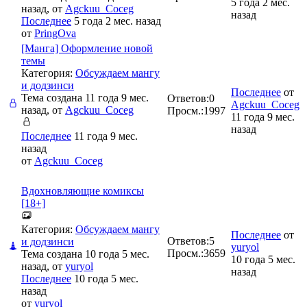
5 года 2 мес.
назад, от
Agckuu_Coceg
назад
Последнее
5 года 2 мес. назад
от
PringOva
[Манга] Оформление новой
темы
Категория:
Обсуждаем мангу
и додзинси
Последнее
от
Тема создана 11 года 9 мес.
Ответов:
0
Agckuu_Coceg
назад, от
Agckuu_Coceg
Просм.:
1997
11 года 9 мес.
назад
Последнее
11 года 9 мес.
назад
от
Agckuu_Coceg
Вдохновляющие комиксы
[18+]
Категория:
Обсуждаем мангу
Последнее
от
Ответов:
5
и додзинси
yuryol
Просм.:
3659
Тема создана 10 года 5 мес.
10 года 5 мес.
назад, от
yuryol
назад
Последнее
10 года 5 мес.
назад
от
yuryol