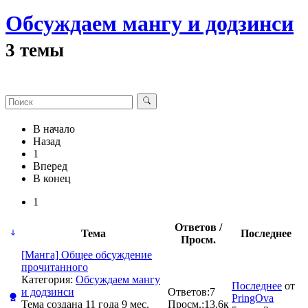
Обсуждаем мангу и додзинси
3 темы
В начало
Назад
1
Вперед
В конец
1
Ответов /
Тема
Последнее
Просм.
[Манга] Общее обсуждение
прочитанного
Категория:
Обсуждаем мангу
Последнее
от
и додзинси
Ответов:
7
PringOva
Тема создана 11 года 9 мес.
Просм.:
13.6к